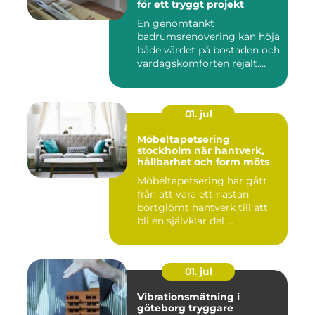
för ett tryggt projekt
En genomtänkt
badrumsrenovering kan höja
både värdet på bostaden och
vardagskomforten rejält.
Samtid...
01. jul
Möbeltapetsering
stockholm när hantverk,
hållbarhet och form möts
Möbeltapetsering har gått
från att vara ett nästan
bortglömt hantverk till att
bli en självklar del ...
01. jul
Vibrationsmätning i
göteborg tryggare