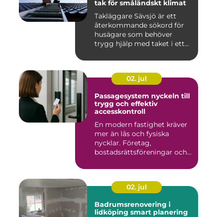
tak för småländskt klimat
Takläggare Sävsjö är ett
återkommande sökord för
husägare som behöver
trygg hjälp med taket i ett
kr...
02. jul
Passagesystem nyckeln till
trygg och effektiv
accesskontroll
En modern fastighet kräver
mer än lås och fysiska
nycklar. Företag,
bostadsrättsföreningar och
offen...
02. jul
Badrumsrenovering i
lidköping smart planering