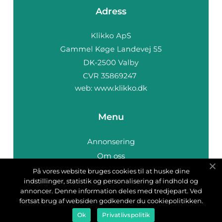
Adress
web:
www.klikko.dk
Menu
Annonsering
Om oss
Cookies
På vores website bruges cookies til at huske dine
indstillinger, statistik og personalisering af indhold og
Kontakta oss
annoncer. Denne information deles med tredjepart. Ved
Sitemap
fortsat brug af websiden godkender du cookiepolitikken.
Ok
Privatlivspolitik