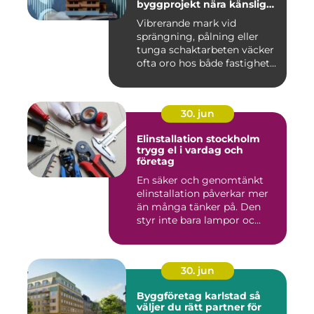
byggprojekt nära känsliga
omgivningar
Vibrerande mark vid
sprängning, pålning eller
tunga schaktarbeten väcker
ofta oro hos både fastighet...
30. jun
Elinstallation stockholm
trygg el i vardag och
företag
En säker och genomtänkt
elinstallation påverkar mer
än många tänker på. Den
styr inte bara lampor oc...
30. jun
Byggföretag karlstad så
väljer du rätt partner för