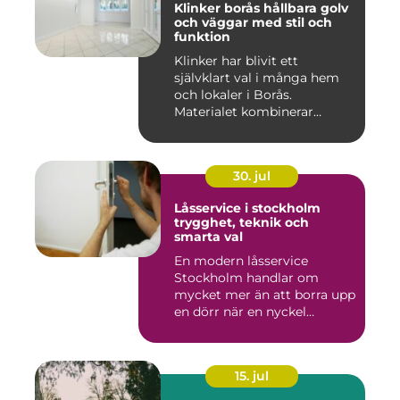
Klinker borås hållbara golv
och väggar med stil och
funktion
Klinker har blivit ett
självklart val i många hem
och lokaler i Borås.
Materialet kombinerar
slitsty...
30. jul
Låsservice i stockholm
trygghet, teknik och
smarta val
En modern låsservice
Stockholm handlar om
mycket mer än att borra upp
en dörr när en nyckel
försvunn...
15. jul