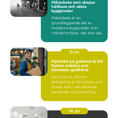
Plåtarbete som skapar
hållbara och säkra
byggnader
Plåtarbete är en
grundläggande del av
moderna byggnader och
industrimiljöer, där krav på
hållbarhet,...
31. jul
Flyttstäd på gotland så blir
flytten enklare och
bostaden godkänd
Att flytta är ofta en
blandning av förväntan och
stress. Mitt i allt bärande,
packande och planering...
30. jul