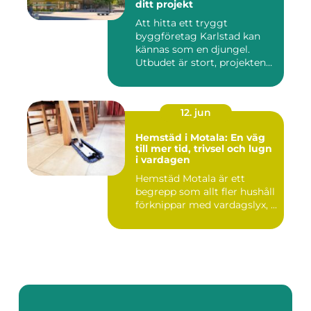
ditt projekt
Att hitta ett tryggt
byggföretag Karlstad kan
kännas som en djungel.
Utbudet är stort, projekten
ski...
12. jun
Hemstäd i Motala: En väg
till mer tid, trivsel och lugn
i vardagen
Hemstäd Motala är ett
begrepp som allt fler hushåll
förknippar med vardagslyx, ...