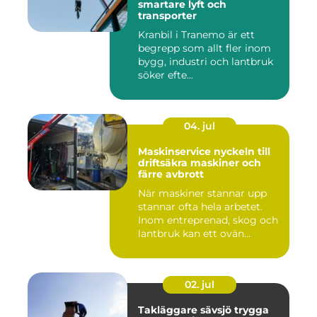
smartare lyft och
transporter
Kranbil i Tranemo är ett
begrepp som allt fler inom
bygg, industri och lantbruk
söker efte...
04. jul
Maskinservice nyckeln till
driftsäkra maskiner och
färre avbrott
När maskiner stannar upp
stannar ofta hela arbetet.
Inom entreprenad, skog och
lantbruk kan ett ovän...
02. jul
Takläggare sävsjö trygga