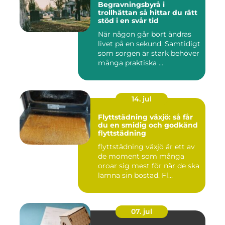
Begravningsbyrå i
trollhättan så hittar du rätt
stöd i en svår tid
När någon går bort ändras
livet på en sekund. Samtidigt
som sorgen är stark behöver
många praktiska ...
14. jul
Flyttstädning växjö: så får
du en smidig och godkänd
flyttstädning
flyttstädning växjö är ett av
de moment som många
oroar sig mest för när de ska
lämna sin bostad. Fl...
07. jul