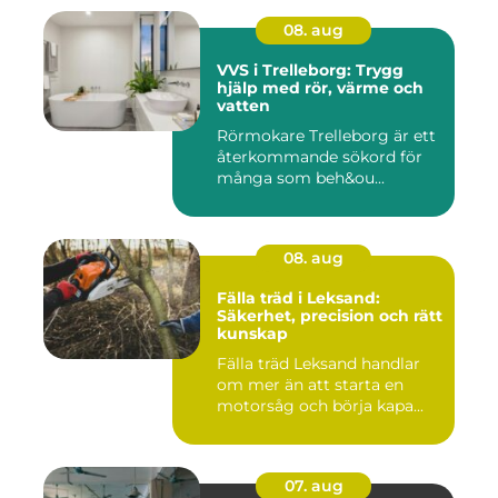
08. aug
VVS i Trelleborg: Trygg
hjälp med rör, värme och
vatten
Rörmokare Trelleborg är ett
återkommande sökord för
många som beh&ou...
08. aug
Fälla träd i Leksand:
Säkerhet, precision och rätt
kunskap
Fälla träd Leksand handlar
om mer än att starta en
motorsåg och börja kapa...
07. aug