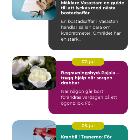
Mäklare Vasastan: en guide
till att lyckas med nästa
bostadsaffär
En bostadsaffär i Vasastan
handlar sällan bara om
kvadratmeter. Området har
en stark...
07. jul
Begravningsbyrå Pajala –
trygg hjälp när sorgen
drabbar
När någon går bort
förändras vardagen på ett
ögonblick. Fö...
05. jul
Kranbil i Tranemo: För