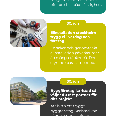
ofta oro hos både fastighet...
30. jun
Elinstallation stockholm
trygg el i vardag och
företag
En säker och genomtänkt
elinstallation påverkar mer
än många tänker på. Den
styr inte bara lampor oc...
30. jun
Byggföretag karlstad så
väljer du rätt partner för
ditt projekt
Att hitta ett tryggt
byggföretag Karlstad kan
kännas som en djungel.