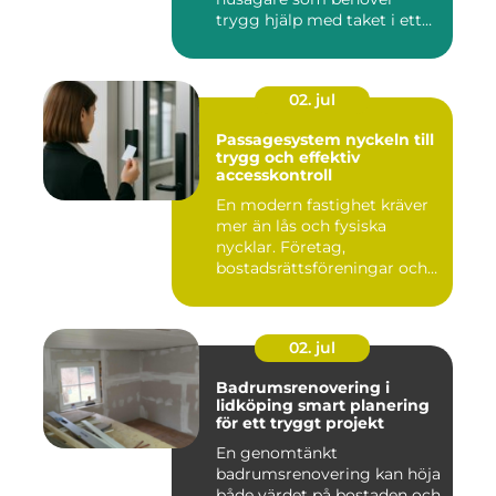
trygg hjälp med taket i ett
kr...
02. jul
Passagesystem nyckeln till
trygg och effektiv
accesskontroll
En modern fastighet kräver
mer än lås och fysiska
nycklar. Företag,
bostadsrättsföreningar och
offen...
02. jul
Badrumsrenovering i
lidköping smart planering
för ett tryggt projekt
En genomtänkt
badrumsrenovering kan höja
både värdet på bostaden och