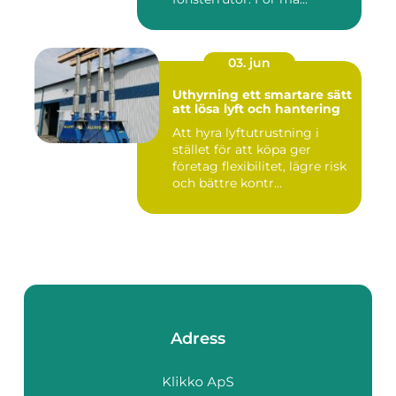
03. jun
Uthyrning ett smartare sätt
att lösa lyft och hantering
Att hyra lyftutrustning i
stället för att köpa ger
företag flexibilitet, lägre risk
och bättre kontr...
Adress