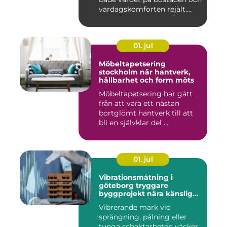
vardagskomforten rejält.
Samtid...
01. jul
Möbeltapetsering
stockholm när hantverk,
hållbarhet och form möts
Möbeltapetsering har gått
från att vara ett nästan
bortglömt hantverk till att
bli en självklar del ...
01. jul
Vibrationsmätning i
göteborg tryggare
byggprojekt nära känsliga
omgivningar
Vibrerande mark vid
sprängning, pålning eller
tunga schaktarbeten väcker