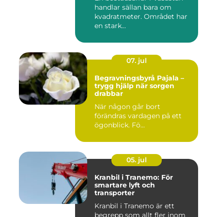
handlar sällan bara om
kvadratmeter. Området har
en stark...
07. jul
Begravningsbyrå Pajala –
trygg hjälp när sorgen
drabbar
När någon går bort
förändras vardagen på ett
ögonblick. Fö...
05. jul
Kranbil i Tranemo: För
smartare lyft och
transporter
Kranbil i Tranemo är ett
begrepp som allt fler inom