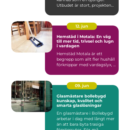
Utbudet är stort, projekten
ski...
12. jun
Hemstäd i Motala: En väg
till mer tid, trivsel och lugn
i vardagen
Hemstäd Motala är ett
begrepp som allt fler hushåll
förknippar med vardagslyx, ...
09. jun
Glasmästare bollebygd
kunskap, kvalitet och
smarta glaslösningar
En glasmästare i Bollebygd
arbetar i dag med långt mer
än att bara byta trasiga
fönsterrutor. För må...