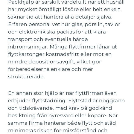
Packhjälp är särskilt värdefullt när ett hushåll
har mycket ömtåligt lösöre eller helt enkelt
saknar tid att hantera alla detaljer själva.
Erfaren personal vet hur glas, porslin, tavlor
och elektronik ska packas för att klara
transport och eventuella hårda
inbromsningar. Många flyttfirmor lånar ut
flyttkartonger kostnadsfritt eller mot en
mindre depositionsavgift, vilket gör
förberedelserna enklare och mer
strukturerade.
En annan stor hjälp är när flyttfirman även
erbjuder flyttstädning. Flyttstäd är noggrann
och tidskrävande, med krav på godkänd
besiktning från hyresvärd eller köpare. När
samma firma hanterar både flytt och städ
minimeras risken för missförstånd och