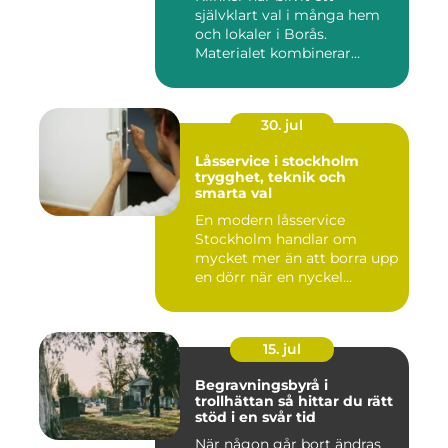
självklart val i många hem
och lokaler i Borås.
Materialet kombinerar
slitsty...
30. jul
Låsservice i stockholm
trygghet, teknik och
smarta val
En modern låsservice
Stockholm handlar om
mycket mer än att borra upp
en dörr när en nyckel
försvunn...
15. jul
Begravningsbyrå i
trollhättan så hittar du rätt
stöd i en svår tid
När någon går bort ändras