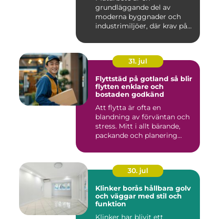
grundläggande del av
moderna byggnader och
industrimiljöer, där krav på
hållbarhet,...
31. jul
Flyttstäd på gotland så blir
flytten enklare och
bostaden godkänd
Att flytta är ofta en
blandning av förväntan och
stress. Mitt i allt bärande,
packande och planering...
30. jul
Klinker borås hållbara golv
och väggar med stil och
funktion
Klinker har blivit ett