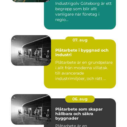
Industrigolv Göteborg är ett
begrepp som blir allt
vanligare när företag i
regio...
07. aug
Plåtarbete i byggnad och
industri
Plåtarbete är en grundpelare
i allt från moderna villatak
till avancerade
industrimiljöer, och rätt ...
06. aug
Plåtarbete som skapar
hållbara och säkra
byggnader
Plåtarbete är en