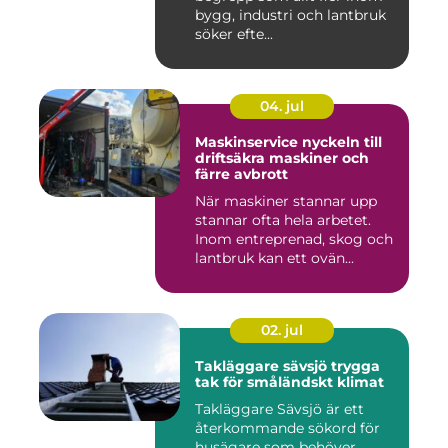
bygg, industri och lantbruk
söker efte...
04. jul
Maskinservice nyckeln till
driftsäkra maskiner och
färre avbrott
När maskiner stannar upp
stannar ofta hela arbetet.
Inom entreprenad, skog och
lantbruk kan ett ovän...
02. jul
Takläggare sävsjö trygga
tak för småländskt klimat
Takläggare Sävsjö är ett
återkommande sökord för
husägare som behöver