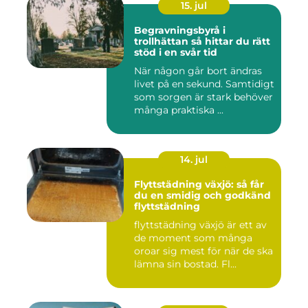
15. jul
Begravningsbyrå i
trollhättan så hittar du rätt
stöd i en svår tid
När någon går bort ändras
livet på en sekund. Samtidigt
som sorgen är stark behöver
många praktiska ...
14. jul
Flyttstädning växjö: så får
du en smidig och godkänd
flyttstädning
flyttstädning växjö är ett av
de moment som många
oroar sig mest för när de ska
lämna sin bostad. Fl...