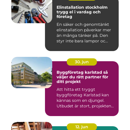
Elinstallation stockholm
trygg el i vardag och
företag
En säker och genomtänkt
elinstallation påverkar mer
än många tänker på. Den
styr inte bara lampor oc...
30. jun
Byggföretag karlstad så
väljer du rätt partner för
ditt projekt
Att hitta ett tryggt
byggföretag Karlstad kan
kännas som en djungel.
Utbudet är stort, projekten
ski...
12. jun