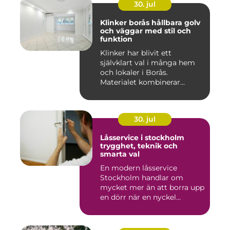
30. jul
Klinker borås hållbara golv
och väggar med stil och
funktion
Klinker har blivit ett
självklart val i många hem
och lokaler i Borås.
Materialet kombinerar
slitsty...
30. jul
Låsservice i stockholm
trygghet, teknik och
smarta val
En modern låsservice
Stockholm handlar om
mycket mer än att borra upp
en dörr när en nyckel
försvunn...