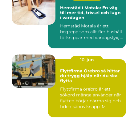
Hemstäd i Motala: En väg
till mer tid, trivsel och lugn
i vardagen
Hemstäd Motala är ett
begrepp som allt fler hushåll
förknippar med vardagslyx, ...
10. jun
Flyttfirma Örebro så hittar
du trygg hjälp när du ska
flytta
Flyttfirma örebro är ett
sökord många använder när
flytten börjar närma sig och
tiden känns knapp. M...