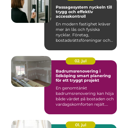
Passagesystem nyckeln till
trygg och effektiv
accesskontroll
En modern fastighet kräver
mer än lås och fysiska
nycklar. Företag,
bostadsrättsföreningar och
offen...
02. jul
Badrumsrenovering i
lidköping smart planering
för ett tryggt projekt
En genomtänkt
badrumsrenovering kan höja
både värdet på bostaden och
vardagskomforten rejält.
Samtid...
01. jul