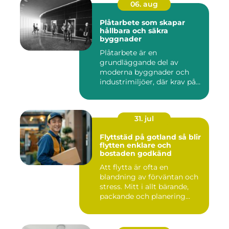
06. aug
Plåtarbete som skapar
hållbara och säkra
byggnader
Plåtarbete är en
grundläggande del av
moderna byggnader och
industrimiljöer, där krav på
hållbarhet,...
31. jul
Flyttstäd på gotland så blir
flytten enklare och
bostaden godkänd
Att flytta är ofta en
blandning av förväntan och
stress. Mitt i allt bärande,
packande och planering...