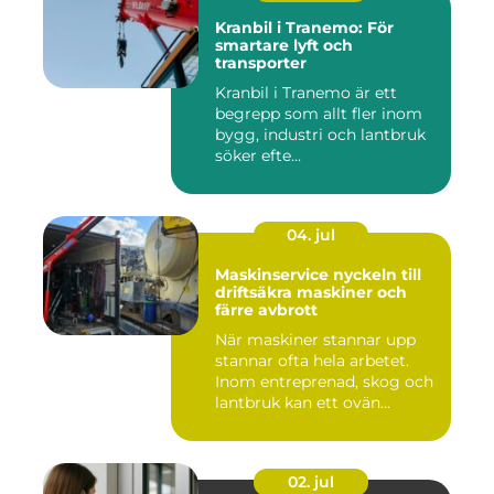
Kranbil i Tranemo: För
smartare lyft och
transporter
Kranbil i Tranemo är ett
begrepp som allt fler inom
bygg, industri och lantbruk
söker efte...
04. jul
Maskinservice nyckeln till
driftsäkra maskiner och
färre avbrott
När maskiner stannar upp
stannar ofta hela arbetet.
Inom entreprenad, skog och
lantbruk kan ett ovän...
02. jul