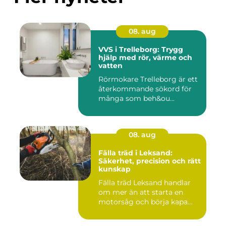
08. aug
VVS i Trelleborg: Trygg
hjälp med rör, värme och
vatten
Rörmokare Trelleborg är ett
återkommande sökord för
många som beh&ou...
08. aug
Fälla träd i Leksand:
Säkerhet, precision och rätt
kunskap
Fälla träd Leksand handlar
om mer än att starta en
motorsåg och börja kapa...