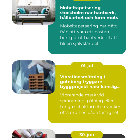
Möbeltapetsering
stockholm när hantverk,
hållbarhet och form möts
Möbeltapetsering har gått
från att vara ett nästan
bortglömt hantverk till att
bli en självklar del ...
01. jul
Vibrationsmätning i
göteborg tryggare
byggprojekt nära känsliga
omgivningar
Vibrerande mark vid
sprängning, pålning eller
tunga schaktarbeten väcker
ofta oro hos både fastighet...
30. jun