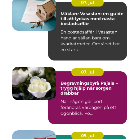
07. jul
Mäklare Vasastan: en guide
till att lyckas med nästa
bostadsaffär
En bostadsaffär i Vasastan
handlar sällan bara om
kvadratmeter. Området har
en stark...
07. jul
Begravningsbyrå Pajala –
trygg hjälp när sorgen
drabbar
När någon går bort
förändras vardagen på ett
ögonblick. Fö...
05. jul