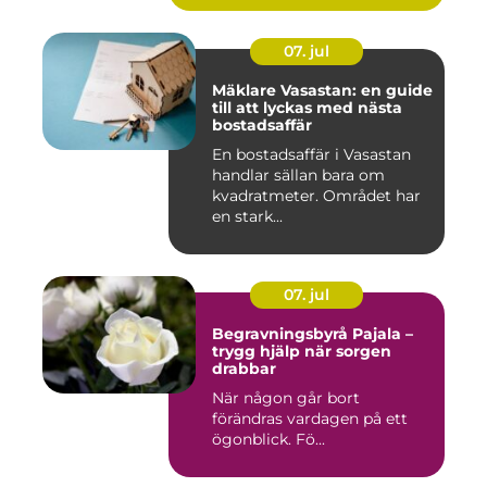
07. jul
Mäklare Vasastan: en guide
till att lyckas med nästa
bostadsaffär
En bostadsaffär i Vasastan
handlar sällan bara om
kvadratmeter. Området har
en stark...
07. jul
Begravningsbyrå Pajala –
trygg hjälp när sorgen
drabbar
När någon går bort
förändras vardagen på ett
ögonblick. Fö...