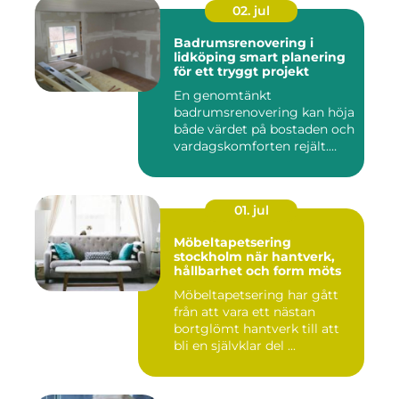
02. jul
Badrumsrenovering i
lidköping smart planering
för ett tryggt projekt
En genomtänkt
badrumsrenovering kan höja
både värdet på bostaden och
vardagskomforten rejält.
Samtid...
01. jul
Möbeltapetsering
stockholm när hantverk,
hållbarhet och form möts
Möbeltapetsering har gått
från att vara ett nästan
bortglömt hantverk till att
bli en självklar del ...