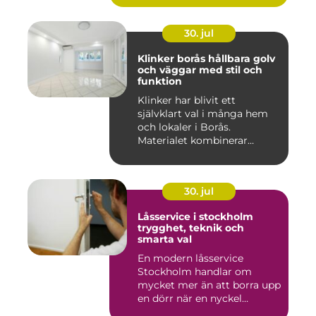
30. jul
Klinker borås hållbara golv
och väggar med stil och
funktion
Klinker har blivit ett
självklart val i många hem
och lokaler i Borås.
Materialet kombinerar
slitsty...
30. jul
Låsservice i stockholm
trygghet, teknik och
smarta val
En modern låsservice
Stockholm handlar om
mycket mer än att borra upp
en dörr när en nyckel
försvunn...