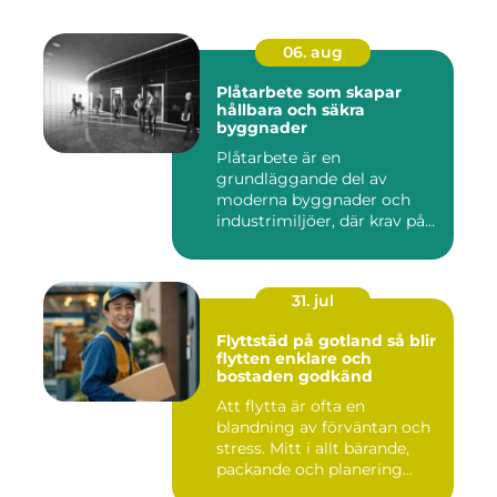
06. aug
Plåtarbete som skapar
hållbara och säkra
byggnader
Plåtarbete är en
grundläggande del av
moderna byggnader och
industrimiljöer, där krav på
hållbarhet,...
31. jul
Flyttstäd på gotland så blir
flytten enklare och
bostaden godkänd
Att flytta är ofta en
blandning av förväntan och
stress. Mitt i allt bärande,
packande och planering...