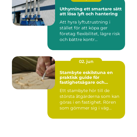
Uthyrning ett smartare sätt
att lösa lyft och hantering
Att hyra lyftutrustning i
stället för att köpa ger
företag flexibilitet, lägre risk
och bättre kontr...
02. jun
Stambyte eskilstuna en
praktisk guide för
fastighetsägare och
bostadsrättsföreningar
Ett stambyte hör till de
största åtgärderna som kan
göras i en fastighet. Rören
som gömmer sig i väg...