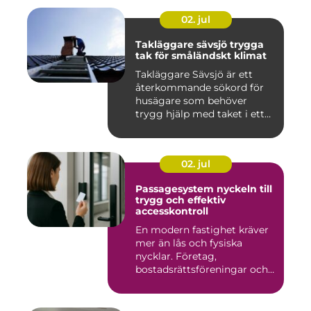
02. jul
Takläggare sävsjö trygga
tak för småländskt klimat
Takläggare Sävsjö är ett
återkommande sökord för
husägare som behöver
trygg hjälp med taket i ett
kr...
02. jul
Passagesystem nyckeln till
trygg och effektiv
accesskontroll
En modern fastighet kräver
mer än lås och fysiska
nycklar. Företag,
bostadsrättsföreningar och
offen...