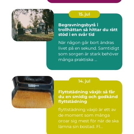
15. jul
Begravningsbyrå i
trollhättan så hittar du rätt
stöd i en svår tid
När någon går bort ändras
livet på en sekund. Samtidigt
som sorgen är stark behöver
många praktiska ...
14. jul
Flyttstädning växjö: så får
du en smidig och godkänd
flyttstädning
flyttstädning växjö är ett av
de moment som många
oroar sig mest för när de ska
lämna sin bostad. Fl...