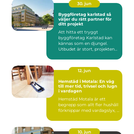
30. jun
Byggföretag karlstad så
väljer du rätt partner för
ditt projekt
Att hitta ett tryggt
byggföretag Karlstad kan
kännas som en djungel.
Utbudet är stort, projekten
ski...
12. jun
Hemstäd i Motala: En väg
till mer tid, trivsel och lugn
i vardagen
Hemstäd Motala är ett
begrepp som allt fler hushåll
förknippar med vardagslyx, ...
10. jun