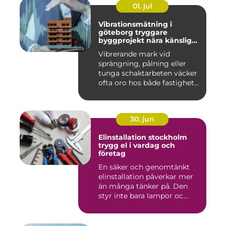
01. jul
Vibrationsmätning i
göteborg tryggare
byggprojekt nära känsliga
omgivningar
Vibrerande mark vid
sprängning, pålning eller
tunga schaktarbeten väcker
ofta oro hos både fastighet...
30. jun
Elinstallation stockholm
trygg el i vardag och
företag
En säker och genomtänkt
elinstallation påverkar mer
än många tänker på. Den
styr inte bara lampor oc...