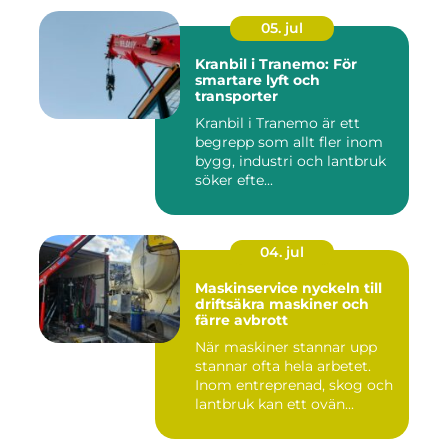
05. jul
Kranbil i Tranemo: För
smartare lyft och
transporter
Kranbil i Tranemo är ett
begrepp som allt fler inom
bygg, industri och lantbruk
söker efte...
04. jul
Maskinservice nyckeln till
driftsäkra maskiner och
färre avbrott
När maskiner stannar upp
stannar ofta hela arbetet.
Inom entreprenad, skog och
lantbruk kan ett ovän...