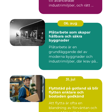
till avancerade
industrimiljöer, och rätt ...
06. aug
Plåtarbete som skapar
hållbara och säkra
byggnader
Plåtarbete är en
grundläggande del av
moderna byggnader och
industrimiljöer, där krav på
hållbarhet,...
31. jul
Flyttstäd på gotland så blir
flytten enklare och
bostaden godkänd
Att flytta är ofta en
blandning av förväntan och