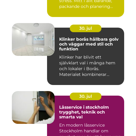
stress. Mitt i allt bärande,
packande och planering...
30. jul
Klinker borås hållbara golv
och väggar med stil och
funktion
Klinker har blivit ett
självklart val i många hem
och lokaler i Borås.
Materialet kombinerar
slitsty...
30. jul
Låsservice i stockholm
trygghet, teknik och
smarta val
En modern låsservice
Stockholm handlar om