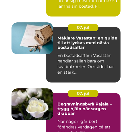
oroar sig mest för när de ska
lämna sin bostad. Fl...
07. jul
Mäklare Vasastan: en guide
till att lyckas med nästa
bostadsaffär
En bostadsaffär i Vasastan
handlar sällan bara om
kvadratmeter. Området har
en stark...
07. jul
Begravningsbyrå Pajala –
trygg hjälp när sorgen
drabbar
När någon går bort
förändras vardagen på ett