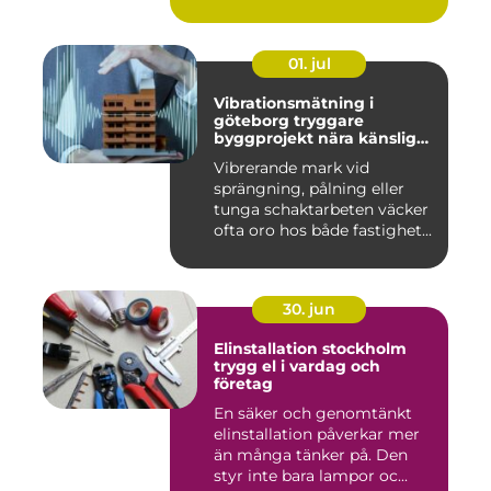
01. jul
Vibrationsmätning i
göteborg tryggare
byggprojekt nära känsliga
omgivningar
Vibrerande mark vid
sprängning, pålning eller
tunga schaktarbeten väcker
ofta oro hos både fastighet...
30. jun
Elinstallation stockholm
trygg el i vardag och
företag
En säker och genomtänkt
elinstallation påverkar mer
än många tänker på. Den
styr inte bara lampor oc...