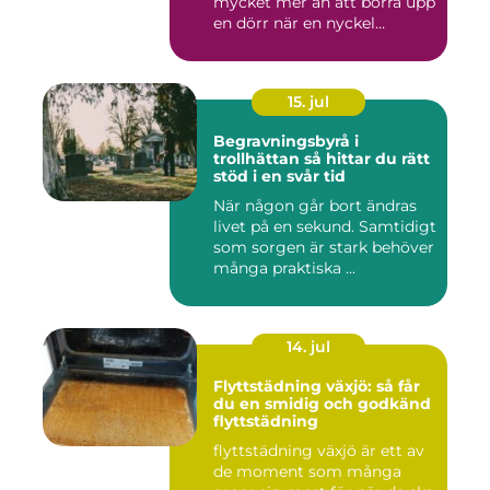
mycket mer än att borra upp
en dörr när en nyckel
försvunn...
15. jul
Begravningsbyrå i
trollhättan så hittar du rätt
stöd i en svår tid
När någon går bort ändras
livet på en sekund. Samtidigt
som sorgen är stark behöver
många praktiska ...
14. jul
Flyttstädning växjö: så får
du en smidig och godkänd
flyttstädning
flyttstädning växjö är ett av
de moment som många