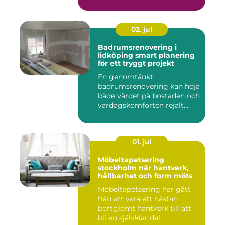
offen...
02. jul
Badrumsrenovering i
lidköping smart planering
för ett tryggt projekt
En genomtänkt
badrumsrenovering kan höja
både värdet på bostaden och
vardagskomforten rejält.
Samtid...
01. jul
Möbeltapetsering
stockholm när hantverk,
hållbarhet och form möts
Möbeltapetsering har gått
från att vara ett nästan
bortglömt hantverk till att
bli en självklar del ...