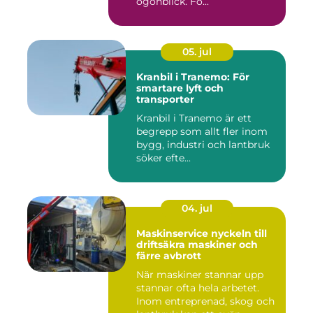
ögonblick. Fö...
05. jul
Kranbil i Tranemo: För
smartare lyft och
transporter
Kranbil i Tranemo är ett
begrepp som allt fler inom
bygg, industri och lantbruk
söker efte...
04. jul
Maskinservice nyckeln till
driftsäkra maskiner och
färre avbrott
När maskiner stannar upp
stannar ofta hela arbetet.
Inom entreprenad, skog och