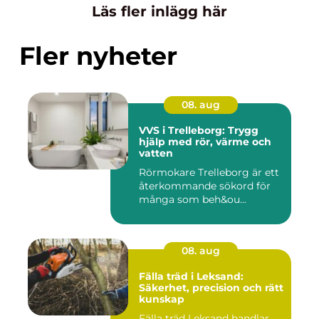
Läs fler inlägg här
Fler nyheter
08. aug
VVS i Trelleborg: Trygg
hjälp med rör, värme och
vatten
Rörmokare Trelleborg är ett
återkommande sökord för
många som beh&ou...
08. aug
Fälla träd i Leksand:
Säkerhet, precision och rätt
kunskap
Fälla träd Leksand handlar