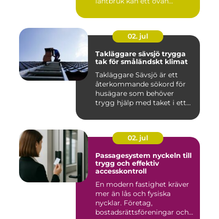
lantbruk kan ett ovän...
02. jul
Takläggare sävsjö trygga
tak för småländskt klimat
Takläggare Sävsjö är ett
återkommande sökord för
husägare som behöver
trygg hjälp med taket i ett
kr...
02. jul
Passagesystem nyckeln till
trygg och effektiv
accesskontroll
En modern fastighet kräver
mer än lås och fysiska
nycklar. Företag,
bostadsrättsföreningar och