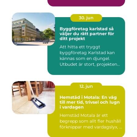
30. jun
Byggföretag karlstad så
väljer du rätt partner för
ditt projekt
Att hitta ett tryggt
byggföretag Karlstad kan
kännas som en djungel.
Utbudet är stort, projekten
ski...
12. jun
Hemstäd i Motala: En väg
till mer tid, trivsel och lugn
i vardagen
Hemstäd Motala är ett
begrepp som allt fler hushåll
förknippar med vardagslyx, ...