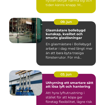
flytten börjar närma sig och
tiden känns knapp. M...
09. jun
Glasmästare bollebygd
kunskap, kvalitet och
smarta glaslösningar
En glasmästare i Bollebygd
arbetar i dag med långt mer
än att bara byta trasiga
fönsterrutor. För må...
03. jun
Uthyrning ett smartare sätt
att lösa lyft och hantering
Att hyra lyftutrustning i
stället för att köpa ger
företag flexibilitet, lägre risk