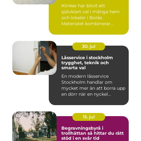
Klinker har blivit ett
självklart val i många hem
och lokaler i Borås.
Materialet kombinerar
slitsty...
30. jul
Låsservice i stockholm
trygghet, teknik och
smarta val
En modern låsservice
Stockholm handlar om
mycket mer än att borra upp
en dörr när en nyckel
försvunn...
15. jul
Begravningsbyrå i
trollhättan så hittar du rätt
stöd i en svår tid