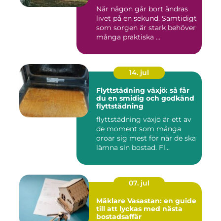
När någon går bort ändras
livet på en sekund. Samtidigt
som sorgen är stark behöver
många praktiska ...
14. jul
Flyttstädning växjö: så får
du en smidig och godkänd
flyttstädning
flyttstädning växjö är ett av
de moment som många
oroar sig mest för när de ska
lämna sin bostad. Fl...
07. jul
Mäklare Vasastan: en guide
till att lyckas med nästa
bostadsaffär