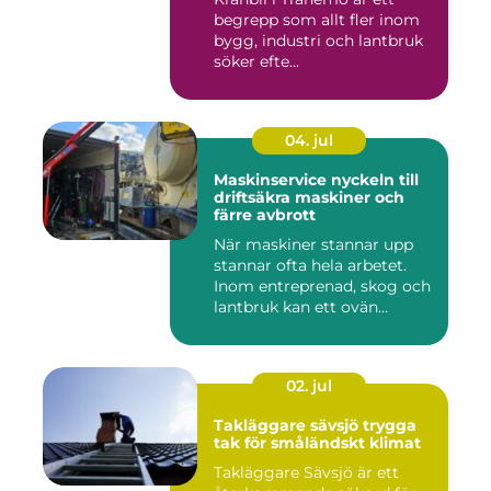
begrepp som allt fler inom
bygg, industri och lantbruk
söker efte...
04. jul
Maskinservice nyckeln till
driftsäkra maskiner och
färre avbrott
När maskiner stannar upp
stannar ofta hela arbetet.
Inom entreprenad, skog och
lantbruk kan ett ovän...
02. jul
Takläggare sävsjö trygga
tak för småländskt klimat
Takläggare Sävsjö är ett