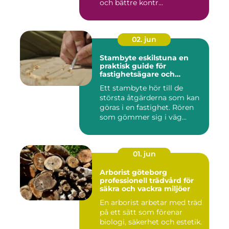
och bättre kontr...
02. jun
Stambyte eskilstuna en
praktisk guide för
fastighetsägare och
bostadsrättsföreningar
Ett stambyte hör till de
största åtgärderna som kan
göras i en fastighet. Rören
som gömmer sig i väg...
01. jun
Arborist göteborg
professionell trädvård för
säkra och vackra miljöer
En arborist arbetar med träd
på ett sätt som förenar
biologi, säkerhet och estetik.