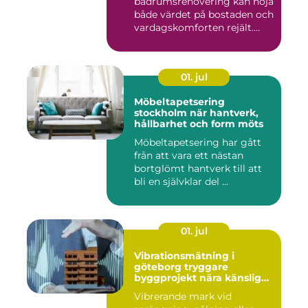
badrumsrenovering kan höja
både värdet på bostaden och
vardagskomforten rejält.
Samtid...
01. jul
Möbeltapetsering
stockholm när hantverk,
hållbarhet och form möts
Möbeltapetsering har gått
från att vara ett nästan
bortglömt hantverk till att
bli en självklar del ...
01. jul
Vibrationsmätning i
göteborg tryggare
byggprojekt nära känsliga
omgivningar
Vibrerande mark vid