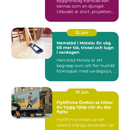
byggföretag Karlstad kan
kännas som en djungel.
Utbudet är stort, projekten
ski...
12. jun
Hemstäd i Motala: En väg
till mer tid, trivsel och lugn
i vardagen
Hemstäd Motala är ett
begrepp som allt fler hushåll
förknippar med vardagslyx, ...
10. jun
Flyttfirma Örebro så hittar
du trygg hjälp när du ska
flytta
Flyttfirma örebro är ett
sökord många använder när