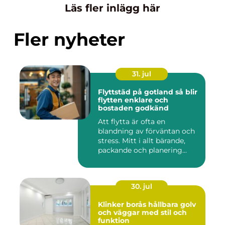
Läs fler inlägg här
Fler nyheter
31. jul
Flyttstäd på gotland så blir
flytten enklare och
bostaden godkänd
Att flytta är ofta en
blandning av förväntan och
stress. Mitt i allt bärande,
packande och planering...
30. jul
Klinker borås hållbara golv
och väggar med stil och
funktion