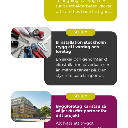
sprängning, pålning eller
tunga schaktarbeten väcker
ofta oro hos både fastighet...
30. jun
Elinstallation stockholm
trygg el i vardag och
företag
En säker och genomtänkt
elinstallation påverkar mer
än många tänker på. Den
styr inte bara lampor oc...
30. jun
Byggföretag karlstad så
väljer du rätt partner för
ditt projekt
Att hitta ett tryggt