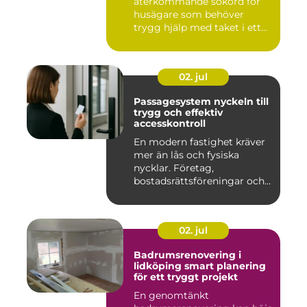
återkommande sökord för
husägare som behöver
trygg hjälp med taket i ett
kr...
02. jul
Passagesystem nyckeln till
trygg och effektiv
accesskontroll
En modern fastighet kräver
mer än lås och fysiska
nycklar. Företag,
bostadsrättsföreningar och
offen...
02. jul
Badrumsrenovering i
lidköping smart planering
för ett tryggt projekt
En genomtänkt