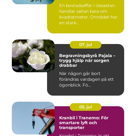
En bostadsaffär i Vasastan
handlar sällan bara om
kvadratmeter. Området har
en stark...
07. jul
Begravningsbyrå Pajala –
trygg hjälp när sorgen
drabbar
När någon går bort
förändras vardagen på ett
ögonblick. Fö...
05. jul
Kranbil i Tranemo: För
smartare lyft och
transporter
Kranbil i Tranemo är ett