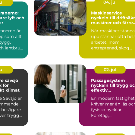
ul
04. jul
 Tranemo:
Maskinservice
are lyft och
nyckeln till driftsäk
er
maskiner och färre
avbrott
Tranemo är
När maskiner stanna
p som allt
upp stannar ofta hel
bygg,
arbetet. Inom
ch lantbruk
entreprenad, skog
.
och lantbruk kan ett
ovän...
ul
02. jul
e sävsjö
Passagesystem
k för
nyckeln till trygg o
kt klimat
effektiv
accesskontroll
e Sävsjö är
En modern fastighet
kommande
kräver mer än lås oc
r husägare
fysiska nycklar.
er trygg
Företag,
taket i ett
bostadsrättsförenin
r och offen...