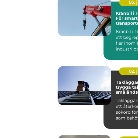
05. j
Kranbil i
För smart
transport
Kranbil i 
ett begrep
fler inom 
industri o
söker efte..
02. j
Takläggar
trygga ta
småländs
Takläggar
ett åter
sökord fö
som behöv
hjälp med 
kr...