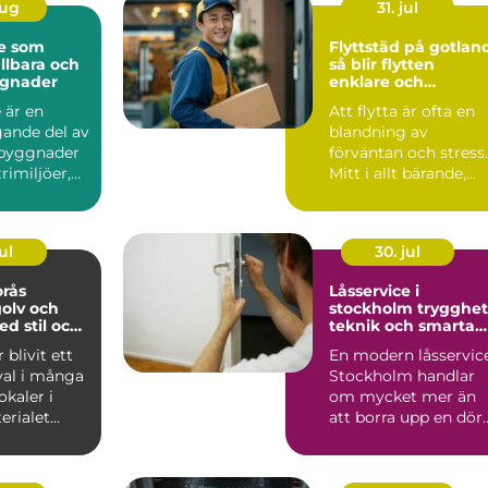
aug
31. jul
te som
Flyttstäd på gotlan
llbara och
så blir flytten
ggnader
enklare och
bostaden godkänd
 är en
Att flytta är ofta en
ande del av
blandning av
byggnader
förväntan och stress.
rimiljöer,
Mitt i allt bärande,
å
packande och
..
planering...
ul
30. jul
orås
Låsservice i
golv och
stockholm trygghet,
d stil och
teknik och smarta
val
 blivit ett
En modern låsservic
 val i många
Stockholm handlar
kaler i
om mycket mer än
erialet
att borra upp en dör
slitsty...
när en nyckel
försvunn...