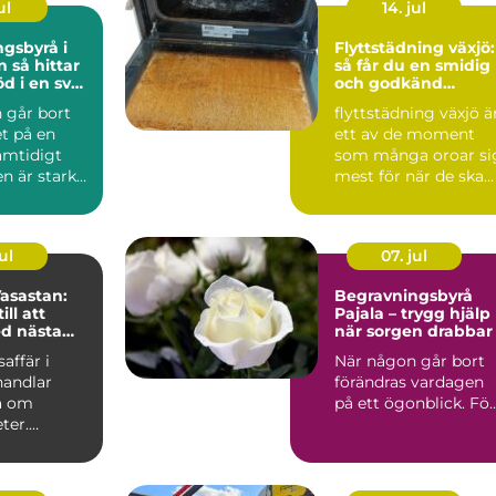
ul
14. jul
gsbyrå i
Flyttstädning växjö:
tar
så får du en smidig
öd i en svår
och godkänd
flyttstädning
 går bort
flyttstädning växjö ä
et på en
ett av de moment
amtidigt
som många oroar si
n är stark
mest för när de ska
många
lämna sin bostad. Fl..
.
ul
07. jul
asastan:
Begravningsbyrå
ill att
Pajala – trygg hjälp
d nästa
när sorgen drabbar
fär
affär i
När någon går bort
handlar
förändras vardagen
ra om
på ett ögonblick. Fö..
ter.
ar en