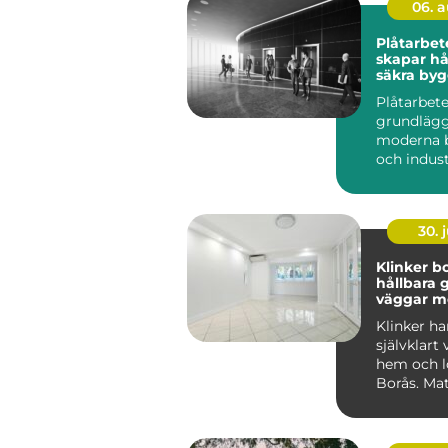
06. 
Plåtarbe
skapar hå
säkra by
Plåtarbete
grundlägg
moderna 
och indust
där krav p
hållbarhet,.
30. j
Klinker b
hållbara 
väggar me
funktion
Klinker har
självklart
hem och lo
Borås. Mat
kombinerar 