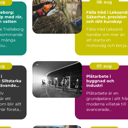
aug
08. aug
leborg:
Fälla träd i Leksand
lp med rör,
Säkerhet, precision
h vatten
och rätt kunskap
 Trelleborg
Fälla träd Leksand
erkommande
handlar om mer än
r många
att starta en
u...
motorsåg och börja
kapa...
aug
07. aug
i
Plåtarbete i
 Slitstarka
byggnad och
krävande
industri
lv
Plåtarbete är en
är ett
grundpelare i allt frå
m blir allt
moderna villatak till
när företag
avancerade
industrimiljöer, och
rätt ...