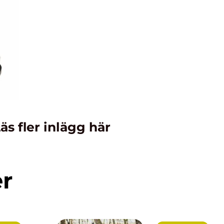
äs fler inlägg här
er