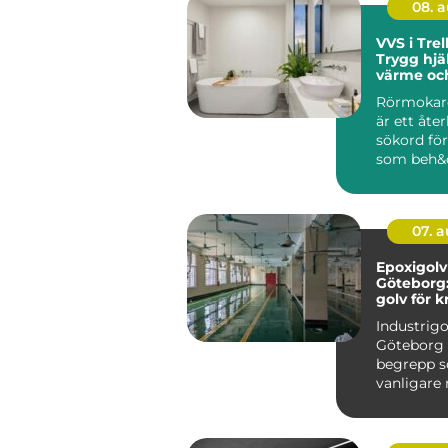
08. 
VVS i Trel
Trygg hjä
värme oc
Rörmokare
är ett åt
sökord fö
som beh&o
07. 
Epoxigolv 
Göteborg:
golv för 
miljöer
Industrigo
Göteborg 
begrepp so
vanligare 
i regio...