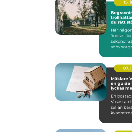
15. j
Begravnin
trollhättan så hit
du rätt st
tid
När någon
ändras liv
sekund. S
som sorge
behöver 
praktiska ..
07. j
Mäklare V
en guide t
lyckas me
bostadsaf
En bostads
Vasastan 
sällan ba
kvadratme
Området h
stark...