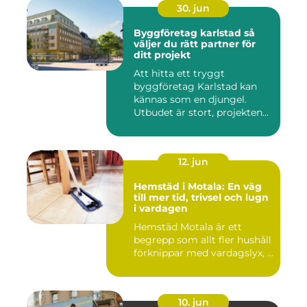
30. jun
Byggföretag karlstad så
väljer du rätt partner för
ditt projekt
Att hitta ett tryggt
byggföretag Karlstad kan
kännas som en djungel.
Utbudet är stort, projekten
ski...
12. jun
Hemstäd i Motala: En väg
till mer tid, trivsel och lugn
i vardagen
Hemstäd Motala är ett
begrepp som allt fler hushåll
förknippar med vardagslyx, ...
10. jun