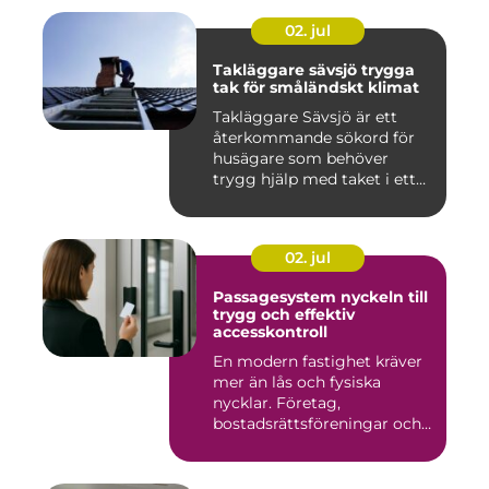
02. jul
Takläggare sävsjö trygga
tak för småländskt klimat
Takläggare Sävsjö är ett
återkommande sökord för
husägare som behöver
trygg hjälp med taket i ett
kr...
02. jul
Passagesystem nyckeln till
trygg och effektiv
accesskontroll
En modern fastighet kräver
mer än lås och fysiska
nycklar. Företag,
bostadsrättsföreningar och
offen...