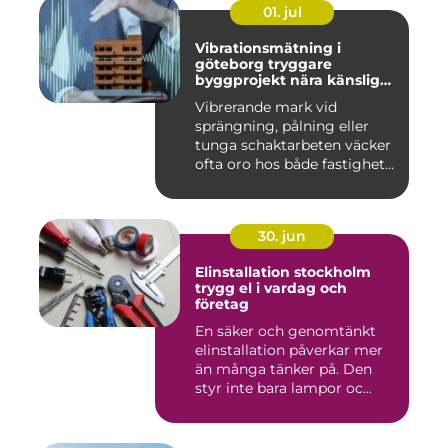
01. jul
Vibrationsmätning i
göteborg tryggare
byggprojekt nära känsliga
omgivningar
Vibrerande mark vid
sprängning, pålning eller
tunga schaktarbeten väcker
ofta oro hos både fastighet...
30. jun
Elinstallation stockholm
trygg el i vardag och
företag
En säker och genomtänkt
elinstallation påverkar mer
än många tänker på. Den
styr inte bara lampor oc...