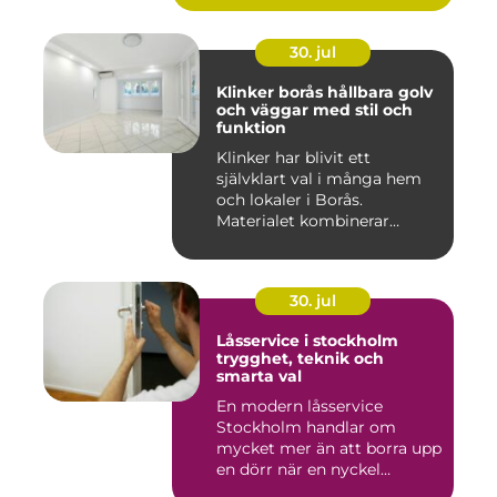
30. jul
Klinker borås hållbara golv
och väggar med stil och
funktion
Klinker har blivit ett
självklart val i många hem
och lokaler i Borås.
Materialet kombinerar
slitsty...
30. jul
Låsservice i stockholm
trygghet, teknik och
smarta val
En modern låsservice
Stockholm handlar om
mycket mer än att borra upp
en dörr när en nyckel
försvunn...