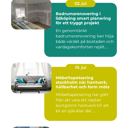
02. jul
Badrumsrenovering i
lidköping smart planering
för ett tryggt projekt
En genomtänkt
badrumsrenovering kan höja
både värdet på bostaden och
vardagskomforten rejält.
Samtid...
01. jul
Möbeltapetsering
stockholm när hantverk,
hållbarhet och form möts
Möbeltapetsering har gått
från att vara ett nästan
bortglömt hantverk till att
bli en självklar del ...