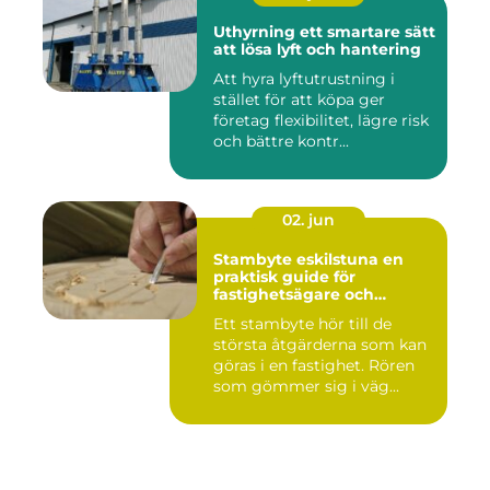
Uthyrning ett smartare sätt
att lösa lyft och hantering
Att hyra lyftutrustning i
stället för att köpa ger
företag flexibilitet, lägre risk
och bättre kontr...
02. jun
Stambyte eskilstuna en
praktisk guide för
fastighetsägare och
bostadsrättsföreningar
Ett stambyte hör till de
största åtgärderna som kan
göras i en fastighet. Rören
som gömmer sig i väg...