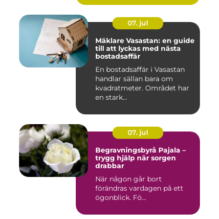
07. jul
Mäklare Vasastan: en guide
till att lyckas med nästa
bostadsaffär
En bostadsaffär i Vasastan
handlar sällan bara om
kvadratmeter. Området har
en stark...
07. jul
Begravningsbyrå Pajala –
trygg hjälp när sorgen
drabbar
När någon går bort
förändras vardagen på ett
ögonblick. Fö...