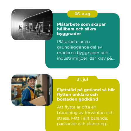
06. aug
Plåtarbete som skapar
hållbara och säkra
byggnader
Plåtarbete är en
grundläggande del av
moderna byggnader och
industrimiljöer, där krav på
hållbarhet,...
31. jul
Flyttstäd på gotland så blir
flytten enklare och
bostaden godkänd
Att flytta är ofta en
blandning av förväntan och
stress. Mitt i allt bärande,
packande och planering...