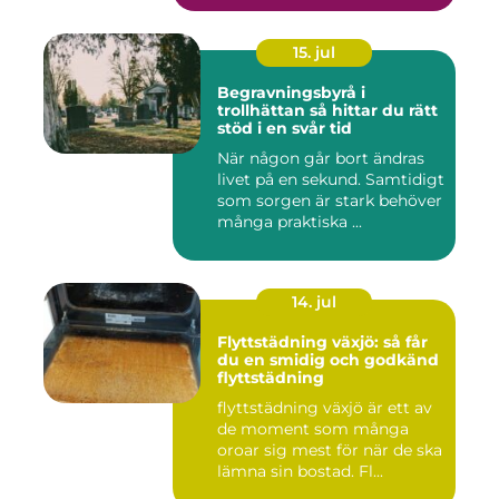
15. jul
Begravningsbyrå i
trollhättan så hittar du rätt
stöd i en svår tid
När någon går bort ändras
livet på en sekund. Samtidigt
som sorgen är stark behöver
många praktiska ...
14. jul
Flyttstädning växjö: så får
du en smidig och godkänd
flyttstädning
flyttstädning växjö är ett av
de moment som många
oroar sig mest för när de ska
lämna sin bostad. Fl...