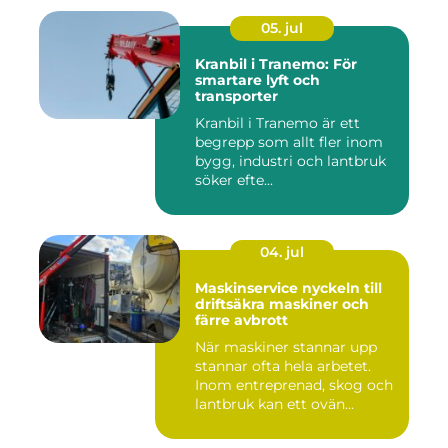
05. jul
Kranbil i Tranemo: För
smartare lyft och
transporter
Kranbil i Tranemo är ett
begrepp som allt fler inom
bygg, industri och lantbruk
söker efte...
04. jul
Maskinservice nyckeln till
driftsäkra maskiner och
färre avbrott
När maskiner stannar upp
stannar ofta hela arbetet.
Inom entreprenad, skog och
lantbruk kan ett ovän...