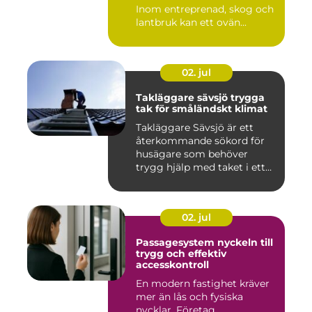
Inom entreprenad, skog och
lantbruk kan ett ovän...
02. jul
Takläggare sävsjö trygga
tak för småländskt klimat
Takläggare Sävsjö är ett
återkommande sökord för
husägare som behöver
trygg hjälp med taket i ett
kr...
02. jul
Passagesystem nyckeln till
trygg och effektiv
accesskontroll
En modern fastighet kräver
mer än lås och fysiska
nycklar. Företag,