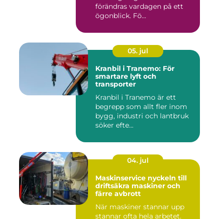
förändras vardagen på ett
ögonblick. Fö...
05. jul
Kranbil i Tranemo: För
smartare lyft och
transporter
Kranbil i Tranemo är ett
begrepp som allt fler inom
bygg, industri och lantbruk
söker efte...
04. jul
Maskinservice nyckeln till
driftsäkra maskiner och
färre avbrott
När maskiner stannar upp
stannar ofta hela arbetet.