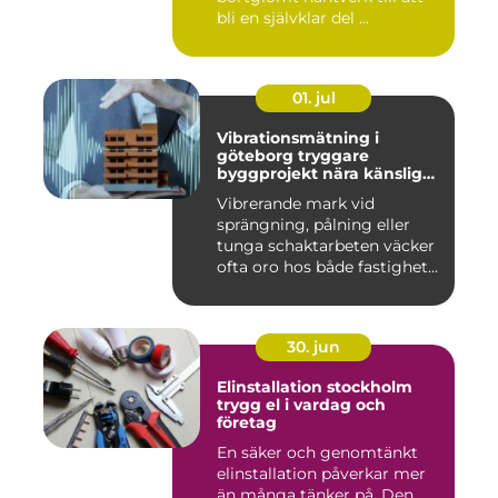
bli en självklar del ...
01. jul
Vibrationsmätning i
göteborg tryggare
byggprojekt nära känsliga
omgivningar
Vibrerande mark vid
sprängning, pålning eller
tunga schaktarbeten väcker
ofta oro hos både fastighet...
30. jun
Elinstallation stockholm
trygg el i vardag och
företag
En säker och genomtänkt
elinstallation påverkar mer
än många tänker på. Den