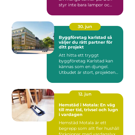
styr inte bara lampor oc...
30. jun
Byggföretag karlstad så
väljer du rätt partner för
ditt projekt
Att hitta ett tryggt
byggföretag Karlstad kan
kännas som en djungel.
Utbudet är stort, projekten
ski...
12. jun
Hemstäd i Motala: En väg
till mer tid, trivsel och lugn
i vardagen
Hemstäd Motala är ett
begrepp som allt fler hushåll
förknippar med vardagslyx, ...