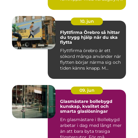
10. jun
Flyttfirma Örebro så hittar
du trygg hjälp när du ska
flytta
Flyttfirma örebro är ett
sökord många använder när
flytten börjar närma sig och
tiden känns knapp. M...
09. jun
Glasmästare bollebygd
kunskap, kvalitet och
smarta glaslösningar
En glasmästare i Bollebygd
arbetar i dag med långt mer
än att bara byta trasiga
fönsterrutor. För må...