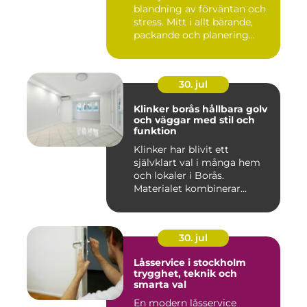
blandning av förväntan och
stress. Mitt i allt bärande,
packande och planering...
30. jul
Klinker borås hållbara golv
och väggar med stil och
funktion
Klinker har blivit ett
självklart val i många hem
och lokaler i Borås.
Materialet kombinerar
slitsty...
30. jul
Låsservice i stockholm
trygghet, teknik och
smarta val
En modern låsservice