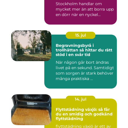
Stockholm handlar om
mycket mer än att borra upp
en dörr när en nyckel
försvunn...
15. jul
Begravningsbyrå i
trollhättan så hittar du rätt
stöd i en svår tid
När någon går bort ändras
livet på en sekund. Samtidigt
som sorgen är stark behöver
många praktiska ...
14. jul
Flyttstädning växjö: så får
du en smidig och godkänd
flyttstädning
flyttstädning växjö är ett av