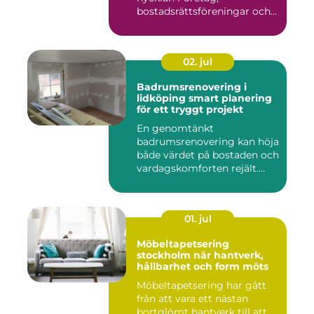
bostadsrättsföreningar och
offen...
02. jul
Badrumsrenovering i
lidköping smart planering
för ett tryggt projekt
En genomtänkt
badrumsrenovering kan höja
både värdet på bostaden och
vardagskomforten rejält.
Samtid...
01. jul
Möbeltapetsering
stockholm när hantverk,
hållbarhet och form möts
Möbeltapetsering har gått
från att vara ett nästan
bortglömt hantverk till att