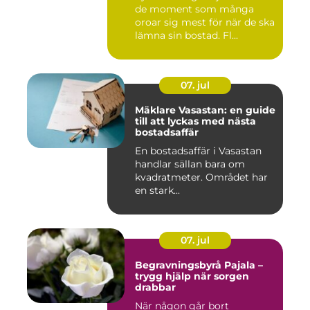
de moment som många
oroar sig mest för när de ska
lämna sin bostad. Fl...
07. jul
Mäklare Vasastan: en guide
till att lyckas med nästa
bostadsaffär
En bostadsaffär i Vasastan
handlar sällan bara om
kvadratmeter. Området har
en stark...
07. jul
Begravningsbyrå Pajala –
trygg hjälp när sorgen
drabbar
När någon går bort