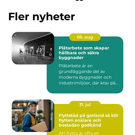
Fler nyheter
06. aug
Plåtarbete som skapar
hållbara och säkra
byggnader
Plåtarbete är en
grundläggande del av
moderna byggnader och
industrimiljöer, där krav på
hållbarhet,...
31. jul
Flyttstäd på gotland så blir
flytten enklare och
bostaden godkänd
Att flytta är ofta en