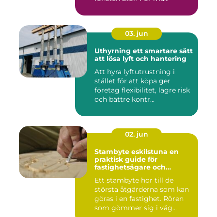
03. jun
Uthyrning ett smartare sätt
att lösa lyft och hantering
Att hyra lyftutrustning i
stället för att köpa ger
företag flexibilitet, lägre risk
och bättre kontr...
02. jun
Stambyte eskilstuna en
praktisk guide för
fastighetsägare och
bostadsrättsföreningar
Ett stambyte hör till de
största åtgärderna som kan
göras i en fastighet. Rören
som gömmer sig i väg...