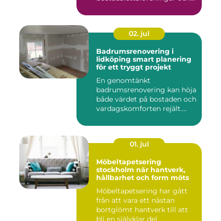
offen...
02. jul
Badrumsrenovering i
lidköping smart planering
för ett tryggt projekt
En genomtänkt
badrumsrenovering kan höja
både värdet på bostaden och
vardagskomforten rejält.
Samtid...
01. jul
Möbeltapetsering
stockholm när hantverk,
hållbarhet och form möts
Möbeltapetsering har gått
från att vara ett nästan
bortglömt hantverk till att
bli en självklar del ...