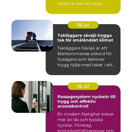
lantbruk kan ett ovän...
02. jul
Takläggare sävsjö trygga
tak för småländskt klimat
Takläggare Sävsjö är ett
återkommande sökord för
husägare som behöver
trygg hjälp med taket i ett
kr...
02. jul
Passagesystem nyckeln till
trygg och effektiv
accesskontroll
En modern fastighet kräver
mer än lås och fysiska
nycklar. Företag,
bostadsrättsföreningar och