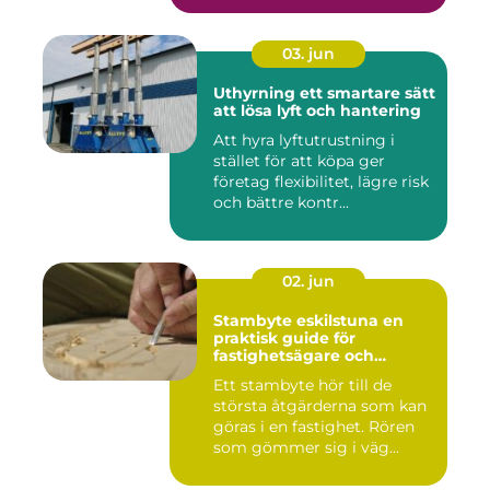
03. jun
Uthyrning ett smartare sätt
att lösa lyft och hantering
Att hyra lyftutrustning i
stället för att köpa ger
företag flexibilitet, lägre risk
och bättre kontr...
02. jun
Stambyte eskilstuna en
praktisk guide för
fastighetsägare och
bostadsrättsföreningar
Ett stambyte hör till de
största åtgärderna som kan
göras i en fastighet. Rören
som gömmer sig i väg...