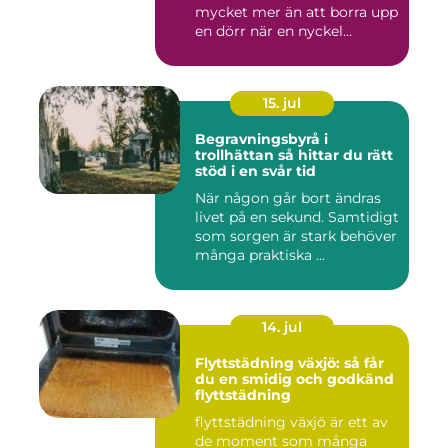
mycket mer än att borra upp
en dörr när en nyckel
försvunn...
15. jul
Begravningsbyrå i
trollhättan så hittar du rätt
stöd i en svår tid
När någon går bort ändras
livet på en sekund. Samtidigt
som sorgen är stark behöver
många praktiska ...
14. jul
Flyttstädning växjö: så får
du en smidig och godkänd
flyttstädning
flyttstädning växjö är ett av
de moment som många