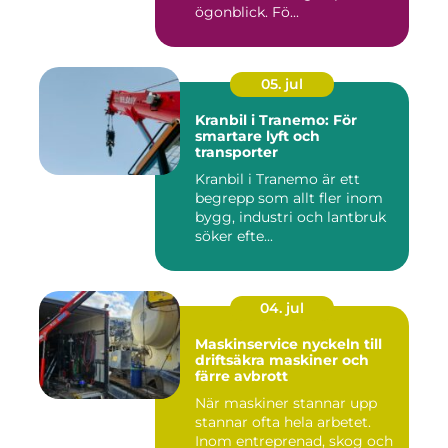
ögonblick. Fö...
05. jul
Kranbil i Tranemo: För
smartare lyft och
transporter
Kranbil i Tranemo är ett
begrepp som allt fler inom
bygg, industri och lantbruk
söker efte...
04. jul
Maskinservice nyckeln till
driftsäkra maskiner och
färre avbrott
När maskiner stannar upp
stannar ofta hela arbetet.
Inom entreprenad, skog och