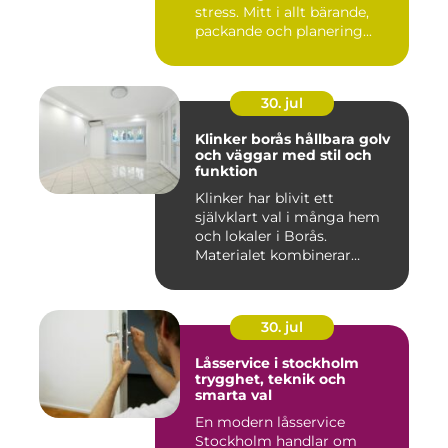
stress. Mitt i allt bärande,
packande och planering...
30. jul
Klinker borås hållbara golv
och väggar med stil och
funktion
Klinker har blivit ett
självklart val i många hem
och lokaler i Borås.
Materialet kombinerar
slitsty...
30. jul
Låsservice i stockholm
trygghet, teknik och
smarta val
En modern låsservice
Stockholm handlar om