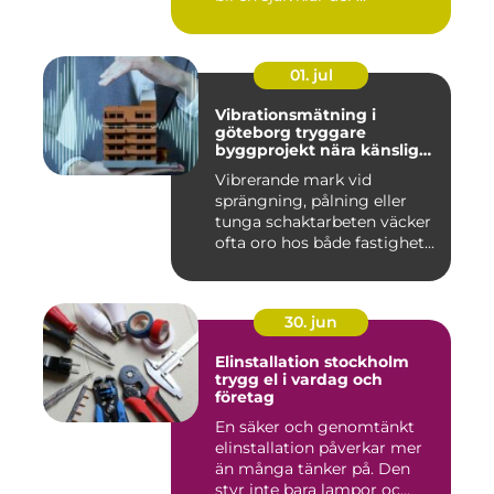
01. jul
Vibrationsmätning i
göteborg tryggare
byggprojekt nära känsliga
omgivningar
Vibrerande mark vid
sprängning, pålning eller
tunga schaktarbeten väcker
ofta oro hos både fastighet...
30. jun
Elinstallation stockholm
trygg el i vardag och
företag
En säker och genomtänkt
elinstallation påverkar mer
än många tänker på. Den
styr inte bara lampor oc...