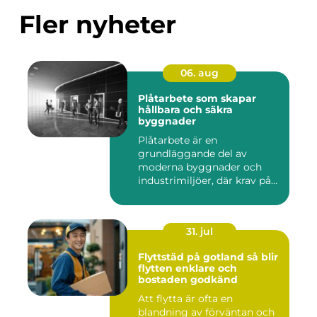
Fler nyheter
06. aug
Plåtarbete som skapar
hållbara och säkra
byggnader
Plåtarbete är en
grundläggande del av
moderna byggnader och
industrimiljöer, där krav på
hållbarhet,...
31. jul
Flyttstäd på gotland så blir
flytten enklare och
bostaden godkänd
Att flytta är ofta en
blandning av förväntan och