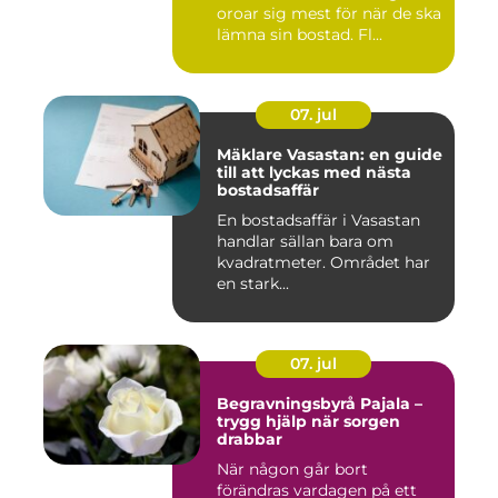
oroar sig mest för när de ska
lämna sin bostad. Fl...
07. jul
Mäklare Vasastan: en guide
till att lyckas med nästa
bostadsaffär
En bostadsaffär i Vasastan
handlar sällan bara om
kvadratmeter. Området har
en stark...
07. jul
Begravningsbyrå Pajala –
trygg hjälp när sorgen
drabbar
När någon går bort
förändras vardagen på ett