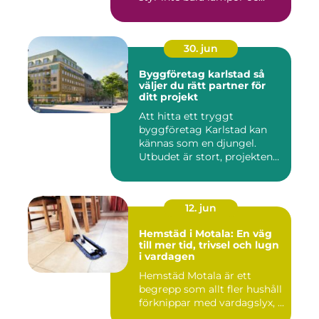
30. jun
Byggföretag karlstad så
väljer du rätt partner för
ditt projekt
Att hitta ett tryggt
byggföretag Karlstad kan
kännas som en djungel.
Utbudet är stort, projekten
ski...
12. jun
Hemstäd i Motala: En väg
till mer tid, trivsel och lugn
i vardagen
Hemstäd Motala är ett
begrepp som allt fler hushåll
förknippar med vardagslyx, ...