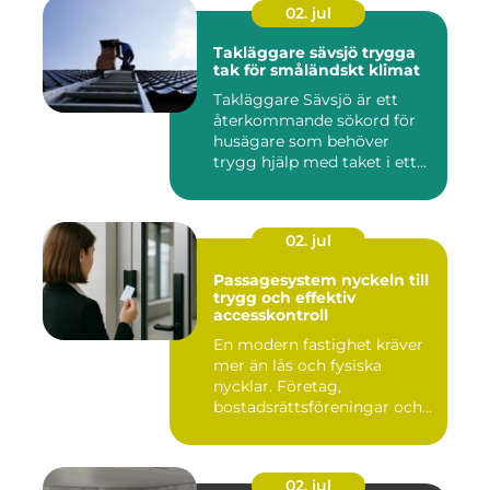
02. jul
Takläggare sävsjö trygga
tak för småländskt klimat
Takläggare Sävsjö är ett
återkommande sökord för
husägare som behöver
trygg hjälp med taket i ett
kr...
02. jul
Passagesystem nyckeln till
trygg och effektiv
accesskontroll
En modern fastighet kräver
mer än lås och fysiska
nycklar. Företag,
bostadsrättsföreningar och
offen...
02. jul