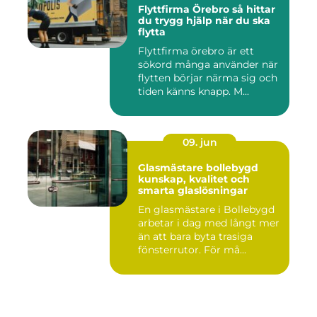
Flyttfirma Örebro så hittar
du trygg hjälp när du ska
flytta
Flyttfirma örebro är ett
sökord många använder när
flytten börjar närma sig och
tiden känns knapp. M...
09. jun
Glasmästare bollebygd
kunskap, kvalitet och
smarta glaslösningar
En glasmästare i Bollebygd
arbetar i dag med långt mer
än att bara byta trasiga
fönsterrutor. För må...