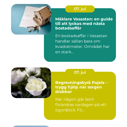
07. jul
Mäklare Vasastan: en guide
till att lyckas med nästa
bostadsaffär
En bostadsaffär i Vasastan
handlar sällan bara om
kvadratmeter. Området har
en stark...
07. jul
Begravningsbyrå Pajala –
trygg hjälp när sorgen
drabbar
När någon går bort
förändras vardagen på ett
ögonblick. Fö...