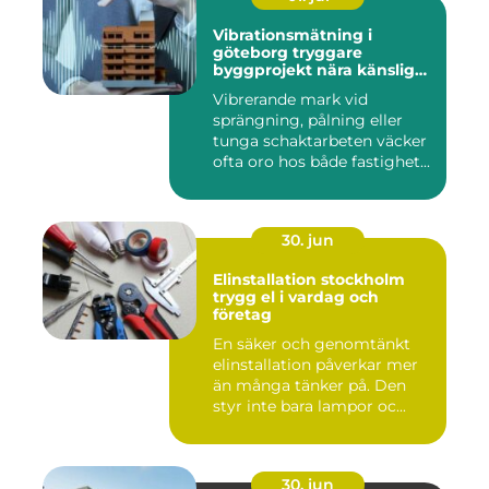
Vibrationsmätning i
göteborg tryggare
byggprojekt nära känsliga
omgivningar
Vibrerande mark vid
sprängning, pålning eller
tunga schaktarbeten väcker
ofta oro hos både fastighet...
30. jun
Elinstallation stockholm
trygg el i vardag och
företag
En säker och genomtänkt
elinstallation påverkar mer
än många tänker på. Den
styr inte bara lampor oc...
30. jun