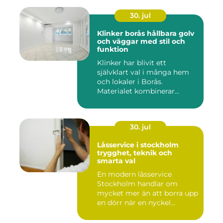
30. jul
Klinker borås hållbara golv
och väggar med stil och
funktion
Klinker har blivit ett
självklart val i många hem
och lokaler i Borås.
Materialet kombinerar
slitsty...
30. jul
Låsservice i stockholm
trygghet, teknik och
smarta val
En modern låsservice
Stockholm handlar om
mycket mer än att borra upp
en dörr när en nyckel
försvunn...