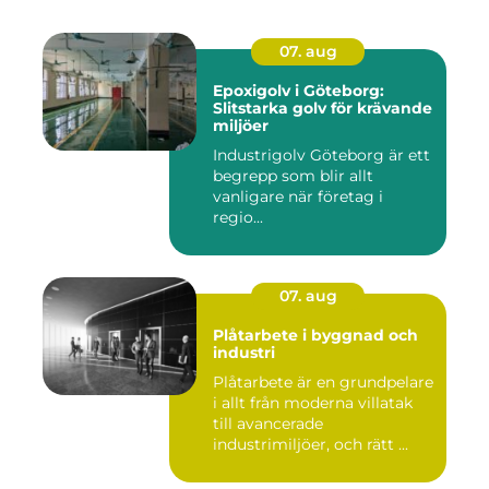
07. aug
Epoxigolv i Göteborg:
Slitstarka golv för krävande
miljöer
Industrigolv Göteborg är ett
begrepp som blir allt
vanligare när företag i
regio...
07. aug
Plåtarbete i byggnad och
industri
Plåtarbete är en grundpelare
i allt från moderna villatak
till avancerade
industrimiljöer, och rätt ...