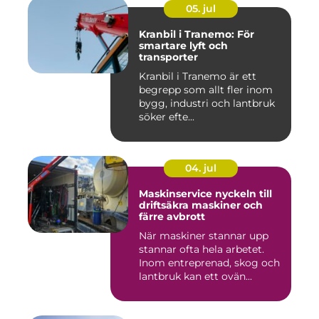
05. jul
Kranbil i Tranemo: För
smartare lyft och
transporter
Kranbil i Tranemo är ett
begrepp som allt fler inom
bygg, industri och lantbruk
söker efte...
04. jul
Maskinservice nyckeln till
driftsäkra maskiner och
färre avbrott
När maskiner stannar upp
stannar ofta hela arbetet.
Inom entreprenad, skog och
lantbruk kan ett ovän...