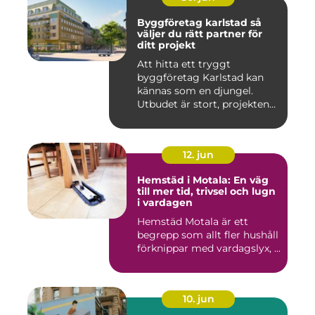
Byggföretag karlstad så
väljer du rätt partner för
ditt projekt
Att hitta ett tryggt
byggföretag Karlstad kan
kännas som en djungel.
Utbudet är stort, projekten
ski...
12. jun
Hemstäd i Motala: En väg
till mer tid, trivsel och lugn
i vardagen
Hemstäd Motala är ett
begrepp som allt fler hushåll
förknippar med vardagslyx, ...
10. jun