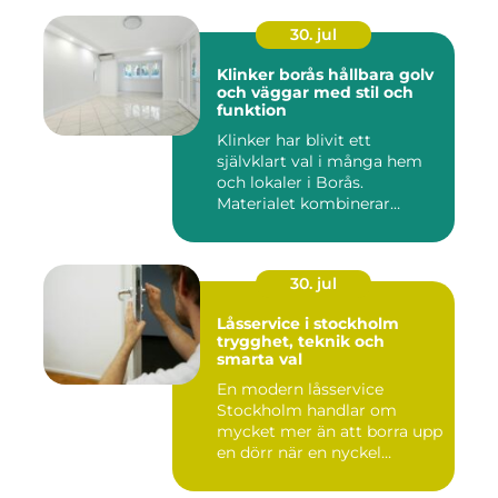
30. jul
Klinker borås hållbara golv
och väggar med stil och
funktion
Klinker har blivit ett
självklart val i många hem
och lokaler i Borås.
Materialet kombinerar
slitsty...
30. jul
Låsservice i stockholm
trygghet, teknik och
smarta val
En modern låsservice
Stockholm handlar om
mycket mer än att borra upp
en dörr när en nyckel
försvunn...