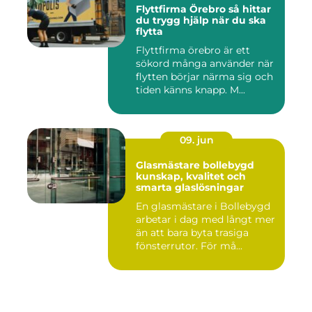
Flyttfirma Örebro så hittar
du trygg hjälp när du ska
flytta
Flyttfirma örebro är ett
sökord många använder när
flytten börjar närma sig och
tiden känns knapp. M...
09. jun
Glasmästare bollebygd
kunskap, kvalitet och
smarta glaslösningar
En glasmästare i Bollebygd
arbetar i dag med långt mer
än att bara byta trasiga
fönsterrutor. För må...