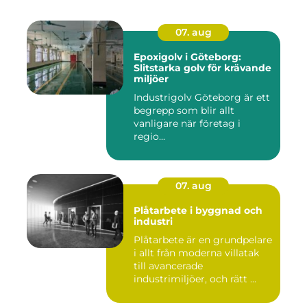
07. aug
Epoxigolv i Göteborg:
Slitstarka golv för krävande
miljöer
Industrigolv Göteborg är ett
begrepp som blir allt
vanligare när företag i
regio...
07. aug
Plåtarbete i byggnad och
industri
Plåtarbete är en grundpelare
i allt från moderna villatak
till avancerade
industrimiljöer, och rätt ...