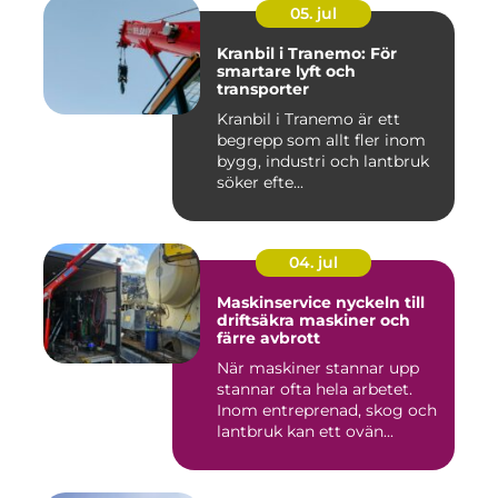
05. jul
Kranbil i Tranemo: För
smartare lyft och
transporter
Kranbil i Tranemo är ett
begrepp som allt fler inom
bygg, industri och lantbruk
söker efte...
04. jul
Maskinservice nyckeln till
driftsäkra maskiner och
färre avbrott
När maskiner stannar upp
stannar ofta hela arbetet.
Inom entreprenad, skog och
lantbruk kan ett ovän...