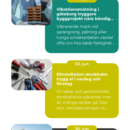
Vibrationsmätning i
göteborg tryggare
byggprojekt nära känsliga
omgivningar
Vibrerande mark vid
sprängning, pålning eller
tunga schaktarbeten väcker
ofta oro hos både fastighet...
30. jun
Elinstallation stockholm
trygg el i vardag och
företag
En säker och genomtänkt
elinstallation påverkar mer
än många tänker på. Den
styr inte bara lampor oc...
30. jun