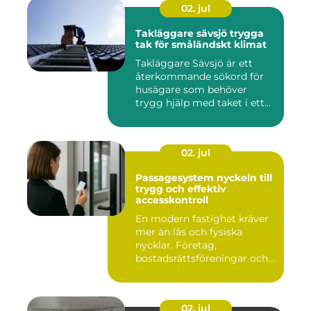
02. jul
Takläggare sävsjö trygga
tak för småländskt klimat
Takläggare Sävsjö är ett
återkommande sökord för
husägare som behöver
trygg hjälp med taket i ett
kr...
02. jul
Passagesystem nyckeln till
trygg och effektiv
accesskontroll
En modern fastighet kräver
mer än lås och fysiska
nycklar. Företag,
bostadsrättsföreningar och
offen...
02. jul