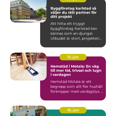
Byggföretag karlstad så
väljer du rätt partner för
ditt projekt
Att hitta ett tryggt
byggföretag Karlstad kan
kännas som en djungel.
Utbudet är stort, projekten
ski...
12. jun
Hemstäd i Motala: En väg
till mer tid, trivsel och lugn
i vardagen
Hemstäd Motala är ett
begrepp som allt fler hushåll
förknippar med vardagslyx, ...
10. jun