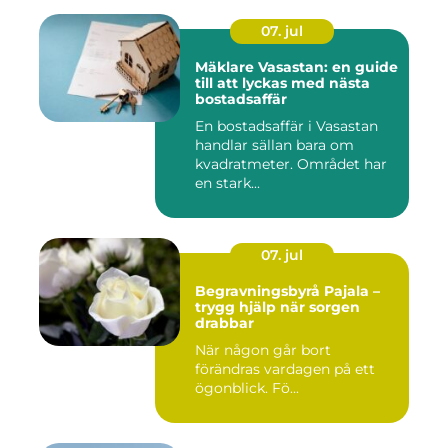
07. jul
Mäklare Vasastan: en guide
till att lyckas med nästa
bostadsaffär
En bostadsaffär i Vasastan
handlar sällan bara om
kvadratmeter. Området har
en stark...
07. jul
Begravningsbyrå Pajala –
trygg hjälp när sorgen
drabbar
När någon går bort
förändras vardagen på ett
ögonblick. Fö...