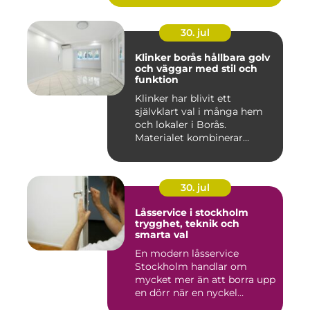
30. jul
Klinker borås hållbara golv
och väggar med stil och
funktion
Klinker har blivit ett
självklart val i många hem
och lokaler i Borås.
Materialet kombinerar
slitsty...
30. jul
Låsservice i stockholm
trygghet, teknik och
smarta val
En modern låsservice
Stockholm handlar om
mycket mer än att borra upp
en dörr när en nyckel
försvunn...