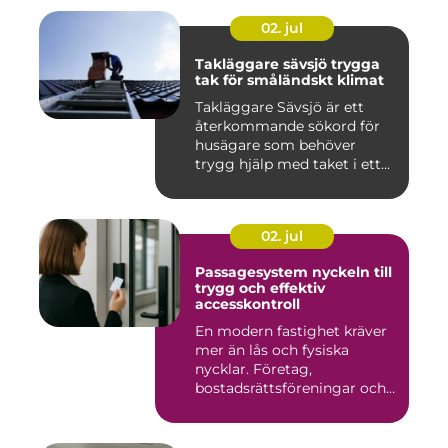
02. jul
Takläggare sävsjö trygga
tak för småländskt klimat
Takläggare Sävsjö är ett
återkommande sökord för
husägare som behöver
trygg hjälp med taket i ett
kr...
02. jul
Passagesystem nyckeln till
trygg och effektiv
accesskontroll
En modern fastighet kräver
mer än lås och fysiska
nycklar. Företag,
bostadsrättsföreningar och
offen...