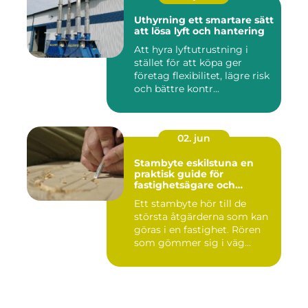
Uthyrning ett smartare sätt
att lösa lyft och hantering
Att hyra lyftutrustning i
stället för att köpa ger
företag flexibilitet, lägre risk
och bättre kontr...
02. jun
Stambyte eskilstuna en
praktisk guide för
fastighetsägare och
bostadsrättsföreningar
Ett stambyte hör till de
största åtgärderna som kan
göras i en fastighet. Rören
som gömmer sig i väg...