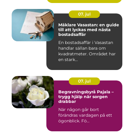
07. jul
Mäklare Vasastan: en guide
till att lyckas med nästa
bostadsaffär
En bostadsaffär i Vasastan
handlar sällan bara om
kvadratmeter. Området har
en stark...
07. jul
Begravningsbyrå Pajala –
trygg hjälp när sorgen
drabbar
När någon går bort
förändras vardagen på ett
ögonblick. Fö...