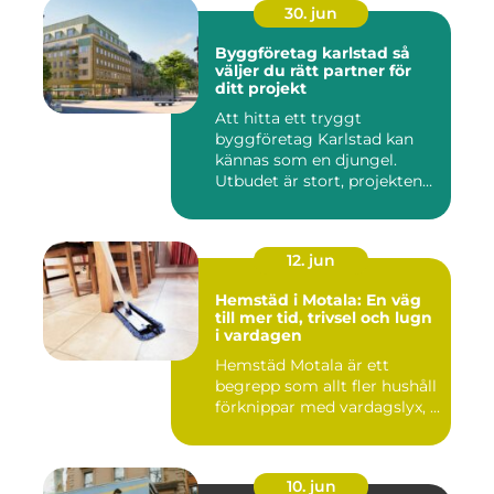
30. jun
Byggföretag karlstad så
väljer du rätt partner för
ditt projekt
Att hitta ett tryggt
byggföretag Karlstad kan
kännas som en djungel.
Utbudet är stort, projekten
ski...
12. jun
Hemstäd i Motala: En väg
till mer tid, trivsel och lugn
i vardagen
Hemstäd Motala är ett
begrepp som allt fler hushåll
förknippar med vardagslyx, ...
10. jun