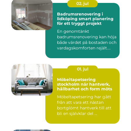
02. jul
Badrumsrenovering i
lidköping smart planering
för ett tryggt projekt
En genomtänkt
badrumsrenovering kan höja
både värdet på bostaden och
vardagskomforten rejält.
Samtid...
01. jul
Möbeltapetsering
stockholm när hantverk,
hållbarhet och form möts
Möbeltapetsering har gått
från att vara ett nästan
bortglömt hantverk till att
bli en självklar del ...