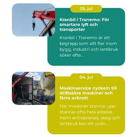
05. jul
Kranbil i Tranemo: För
smartare lyft och
transporter
Kranbil i Tranemo är ett
begrepp som allt fler inom
bygg, industri och lantbruk
söker efte...
04. jul
Maskinservice nyckeln till
driftsäkra maskiner och
färre avbrott
När maskiner stannar upp
stannar ofta hela arbetet.
Inom entreprenad, skog och
lantbruk kan ett ovän...