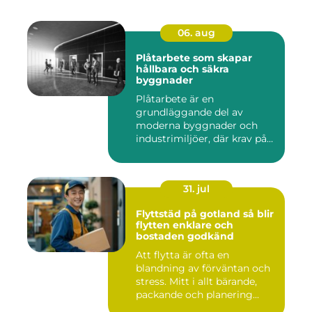
06. aug
Plåtarbete som skapar
hållbara och säkra
byggnader
Plåtarbete är en
grundläggande del av
moderna byggnader och
industrimiljöer, där krav på
hållbarhet,...
31. jul
Flyttstäd på gotland så blir
flytten enklare och
bostaden godkänd
Att flytta är ofta en
blandning av förväntan och
stress. Mitt i allt bärande,
packande och planering...