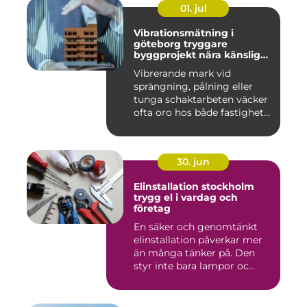
01. jul
Vibrationsmätning i
göteborg tryggare
byggprojekt nära känsliga
omgivningar
Vibrerande mark vid
sprängning, pålning eller
tunga schaktarbeten väcker
ofta oro hos både fastighet...
30. jun
Elinstallation stockholm
trygg el i vardag och
företag
En säker och genomtänkt
elinstallation påverkar mer
än många tänker på. Den
styr inte bara lampor oc...