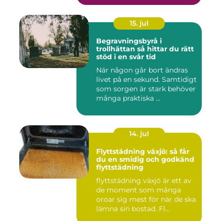
15. jul
Begravningsbyrå i
trollhättan så hittar du rätt
stöd i en svår tid
När någon går bort ändras
livet på en sekund. Samtidigt
som sorgen är stark behöver
många praktiska ...
14. jul
Flyttstädning växjö: så får
du en smidig och godkänd
flyttstädning
flyttstädning växjö är ett av
de moment som många
oroar sig mest för när de ska
lämna sin bostad. Fl...