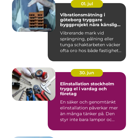
01. jul
Vibrationsmätning i
göteborg tryggare
byggprojekt nära känsliga
omgivningar
Vibrerande mark vid
sprängning, pålning eller
tunga schaktarbeten väcker
ofta oro hos både fastighet...
30. jun
Elinstallation stockholm
trygg el i vardag och
företag
En säker och genomtänkt
elinstallation påverkar mer
än många tänker på. Den
styr inte bara lampor oc...