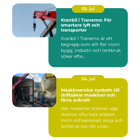
05. jul
Kranbil i Tranemo: För
smartare lyft och
transporter
Kranbil i Tranemo är ett
begrepp som allt fler inom
bygg, industri och lantbruk
söker efte...
04. jul
Maskinservice nyckeln till
driftsäkra maskiner och
färre avbrott
När maskiner stannar upp
stannar ofta hela arbetet.
Inom entreprenad, skog och
lantbruk kan ett ovän...