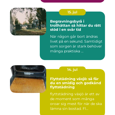
15. jul
Begravningsbyrå i
trollhättan så hittar du rätt
stöd i en svår tid
När någon går bort ändras
livet på en sekund. Samtidigt
som sorgen är stark behöver
många praktiska ...
14. jul
Flyttstädning växjö: så får
du en smidig och godkänd
flyttstädning
flyttstädning växjö är ett av
de moment som många
oroar sig mest för när de ska
lämna sin bostad. Fl...