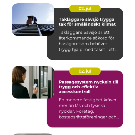
02. jul
Takläggare sävsjö trygga
tak för småländskt klimat
Takläggare Sävsjö är ett
återkommande sökord för
husägare som behöver
trygg hjälp med taket i ett
kr...
02. jul
Passagesystem nyckeln till
trygg och effektiv
accesskontroll
En modern fastighet kräver
mer än lås och fysiska
nycklar. Företag,
bostadsrättsföreningar och
offen...