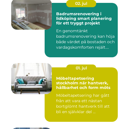
02. jul
Badrumsrenovering i
lidköping smart planering
för ett tryggt projekt
En genomtänkt
badrumsrenovering kan höja
både värdet på bostaden och
vardagskomforten rejält.
Samtid...
01. jul
Möbeltapetsering
stockholm när hantverk,
hållbarhet och form möts
Möbeltapetsering har gått
från att vara ett nästan
bortglömt hantverk till att
bli en självklar del ...