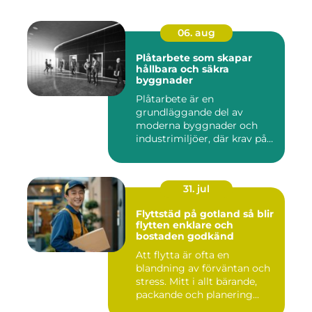
06. aug
Plåtarbete som skapar
hållbara och säkra
byggnader
Plåtarbete är en
grundläggande del av
moderna byggnader och
industrimiljöer, där krav på
hållbarhet,...
31. jul
Flyttstäd på gotland så blir
flytten enklare och
bostaden godkänd
Att flytta är ofta en
blandning av förväntan och
stress. Mitt i allt bärande,
packande och planering...