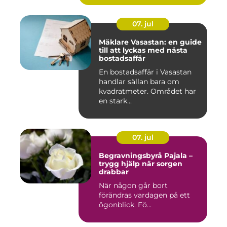
07. jul
Mäklare Vasastan: en guide
till att lyckas med nästa
bostadsaffär
En bostadsaffär i Vasastan
handlar sällan bara om
kvadratmeter. Området har
en stark...
07. jul
Begravningsbyrå Pajala –
trygg hjälp när sorgen
drabbar
När någon går bort
förändras vardagen på ett
ögonblick. Fö...