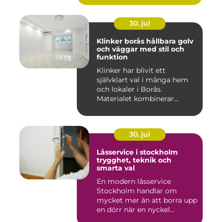
30. jul
Klinker borås hållbara golv
och väggar med stil och
funktion
Klinker har blivit ett
självklart val i många hem
och lokaler i Borås.
Materialet kombinerar
slitsty...
30. jul
Låsservice i stockholm
trygghet, teknik och
smarta val
En modern låsservice
Stockholm handlar om
mycket mer än att borra upp
en dörr när en nyckel
försvunn...