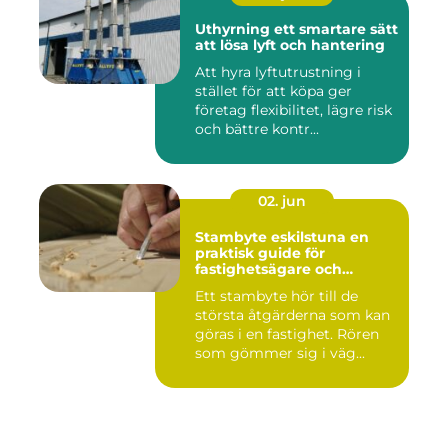
Uthyrning ett smartare sätt
att lösa lyft och hantering
Att hyra lyftutrustning i
stället för att köpa ger
företag flexibilitet, lägre risk
och bättre kontr...
02. jun
Stambyte eskilstuna en
praktisk guide för
fastighetsägare och
bostadsrättsföreningar
Ett stambyte hör till de
största åtgärderna som kan
göras i en fastighet. Rören
som gömmer sig i väg...