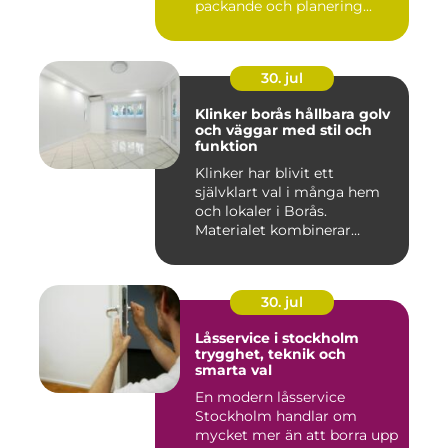
packande och planering...
30. jul
Klinker borås hållbara golv
och väggar med stil och
funktion
Klinker har blivit ett
självklart val i många hem
och lokaler i Borås.
Materialet kombinerar
slitsty...
30. jul
Låsservice i stockholm
trygghet, teknik och
smarta val
En modern låsservice
Stockholm handlar om
mycket mer än att borra upp