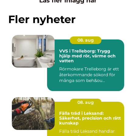
Läs fler inlägg här
Fler nyheter
08. aug
VVS i Trelleborg: Trygg
hjälp med rör, värme och
vatten
Rörmokare Trelleborg är ett
återkommande sökord för
många som beh&ou...
08. aug
Fälla träd i Leksand:
Säkerhet, precision och rätt
kunskap
Fälla träd Leksand handlar