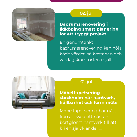
02. jul
Badrumsrenovering i
lidköping smart planering
för ett tryggt projekt
En genomtänkt
badrumsrenovering kan höja
både värdet på bostaden och
vardagskomforten rejält.
Samtid...
01. jul
Möbeltapetsering
stockholm när hantverk,
hållbarhet och form möts
Möbeltapetsering har gått
från att vara ett nästan
bortglömt hantverk till att
bli en självklar del ...