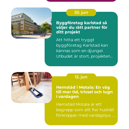
30. jun
Byggföretag karlstad så
väljer du rätt partner för
ditt projekt
Att hitta ett tryggt
byggföretag Karlstad kan
kännas som en djungel.
Utbudet är stort, projekten
ski...
12. jun
Hemstäd i Motala: En väg
till mer tid, trivsel och lugn
i vardagen
Hemstäd Motala är ett
begrepp som allt fler hushåll
förknippar med vardagslyx, ...