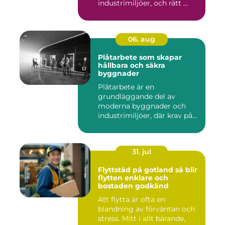
industrimiljöer, och rätt ...
06. aug
Plåtarbete som skapar
hållbara och säkra
byggnader
Plåtarbete är en
grundläggande del av
moderna byggnader och
industrimiljöer, där krav på
hållbarhet,...
31. jul
Flyttstäd på gotland så blir
flytten enklare och
bostaden godkänd
Att flytta är ofta en
blandning av förväntan och
stress. Mitt i allt bärande,