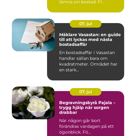
lämna sin bostad. Fl...
07. jul
Mäklare Vasastan: en guide
till att lyckas med nästa
bostadsaffär
En bostadsaffär i Vasastan
handlar sällan bara om
kvadratmeter. Området har
en stark...
07. jul
Begravningsbyrå Pajala –
trygg hjälp när sorgen
drabbar
När någon går bort
förändras vardagen på ett
ögonblick. Fö...