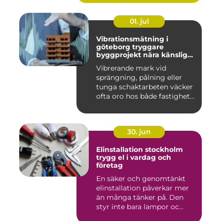
01. jul
Vibrationsmätning i
göteborg tryggare
byggprojekt nära känsliga
omgivningar
Vibrerande mark vid
sprängning, pålning eller
tunga schaktarbeten väcker
ofta oro hos både fastighet...
30. jun
Elinstallation stockholm
trygg el i vardag och
företag
En säker och genomtänkt
elinstallation påverkar mer
än många tänker på. Den
styr inte bara lampor oc...