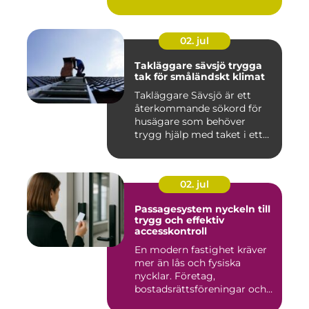
02. jul
Takläggare sävsjö trygga
tak för småländskt klimat
Takläggare Sävsjö är ett
återkommande sökord för
husägare som behöver
trygg hjälp med taket i ett
kr...
02. jul
Passagesystem nyckeln till
trygg och effektiv
accesskontroll
En modern fastighet kräver
mer än lås och fysiska
nycklar. Företag,
bostadsrättsföreningar och
offen...