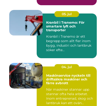
05. jul
Kranbil i Tranemo: För
smartare lyft och
transporter
Kranbil i Tranemo är ett
begrepp som allt fler inom
bygg, industri och lantbruk
söker efte...
04. jul
Maskinservice nyckeln till
driftsäkra maskiner och
färre avbrott
När maskiner stannar upp
stannar ofta hela arbetet.
Inom entreprenad, skog och
lantbruk kan ett ovän...