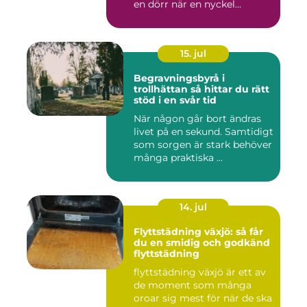
en dörr när en nyckel
försvunn...
15. jul
Begravningsbyrå i
trollhättan så hittar du rätt
stöd i en svår tid
När någon går bort ändras
livet på en sekund. Samtidigt
som sorgen är stark behöver
många praktiska ...
14. jul
Flyttstädning växjö: så får
du en smidig och godkänd
flyttstädning
flyttstädning växjö är ett av
de moment som många
oroar sig mest för när de ska