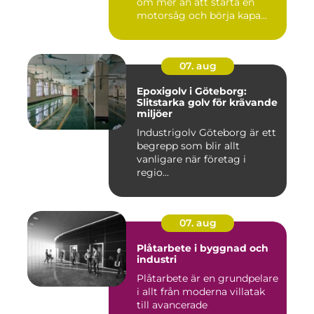
om mer än att starta en
motorsåg och börja kapa...
07. aug
Epoxigolv i Göteborg:
Slitstarka golv för krävande
miljöer
Industrigolv Göteborg är ett
begrepp som blir allt
vanligare när företag i
regio...
07. aug
Plåtarbete i byggnad och
industri
Plåtarbete är en grundpelare
i allt från moderna villatak
till avancerade