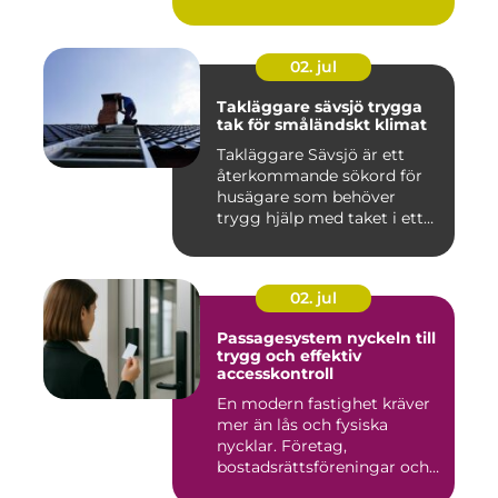
02. jul
Takläggare sävsjö trygga
tak för småländskt klimat
Takläggare Sävsjö är ett
återkommande sökord för
husägare som behöver
trygg hjälp med taket i ett
kr...
02. jul
Passagesystem nyckeln till
trygg och effektiv
accesskontroll
En modern fastighet kräver
mer än lås och fysiska
nycklar. Företag,
bostadsrättsföreningar och
offen...