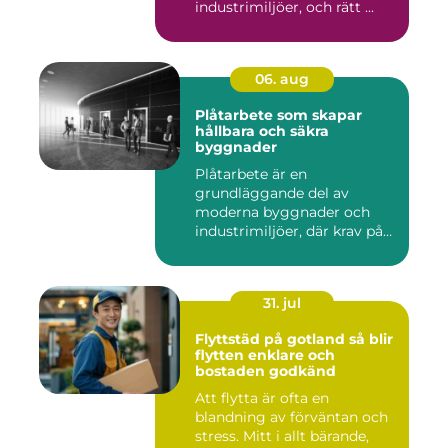
industrimiljöer, och rätt ...
06. aug
Plåtarbete som skapar
hållbara och säkra
byggnader
Plåtarbete är en
grundläggande del av
moderna byggnader och
industrimiljöer, där krav på
hållbarhet,...
31. jul
Flyttstäd på gotland så blir
flytten enklare och
bostaden godkänd
Att flytta är ofta en
blandning av förväntan och
stress. Mitt i allt bärande,