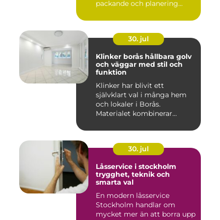
packande och planering...
30. jul
Klinker borås hållbara golv
och väggar med stil och
funktion
Klinker har blivit ett
självklart val i många hem
och lokaler i Borås.
Materialet kombinerar
slitsty...
30. jul
Låsservice i stockholm
trygghet, teknik och
smarta val
En modern låsservice
Stockholm handlar om
mycket mer än att borra upp