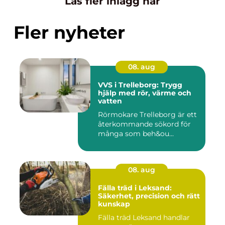
Läs fler inlägg här
Fler nyheter
08. aug
VVS i Trelleborg: Trygg
hjälp med rör, värme och
vatten
Rörmokare Trelleborg är ett
återkommande sökord för
många som beh&ou...
08. aug
Fälla träd i Leksand:
Säkerhet, precision och rätt
kunskap
Fälla träd Leksand handlar