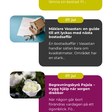
lämna sin bostad. Fl...
07. jul
Mäklare Vasastan: en guide
till att lyckas med nästa
bostadsaffär
En bostadsaffär i Vasastan
handlar sällan bara om
kvadratmeter. Området har
en stark...
07. jul
Begravningsbyrå Pajala –
trygg hjälp när sorgen
drabbar
När någon går bort
förändras vardagen på ett
ögonblick. Fö...