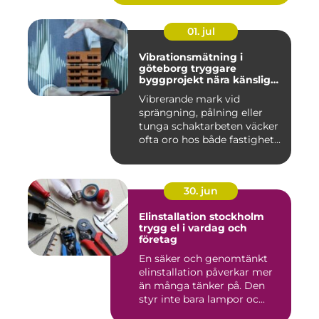
01. jul
Vibrationsmätning i
göteborg tryggare
byggprojekt nära känsliga
omgivningar
Vibrerande mark vid
sprängning, pålning eller
tunga schaktarbeten väcker
ofta oro hos både fastighet...
30. jun
Elinstallation stockholm
trygg el i vardag och
företag
En säker och genomtänkt
elinstallation påverkar mer
än många tänker på. Den
styr inte bara lampor oc...