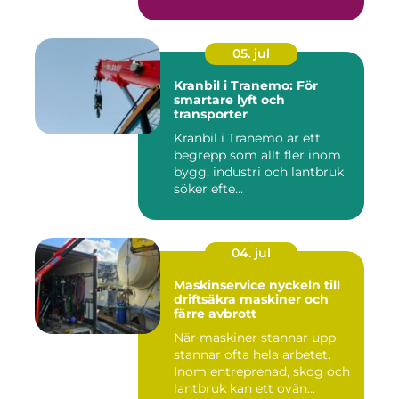
05. jul
Kranbil i Tranemo: För
smartare lyft och
transporter
Kranbil i Tranemo är ett
begrepp som allt fler inom
bygg, industri och lantbruk
söker efte...
04. jul
Maskinservice nyckeln till
driftsäkra maskiner och
färre avbrott
När maskiner stannar upp
stannar ofta hela arbetet.
Inom entreprenad, skog och
lantbruk kan ett ovän...