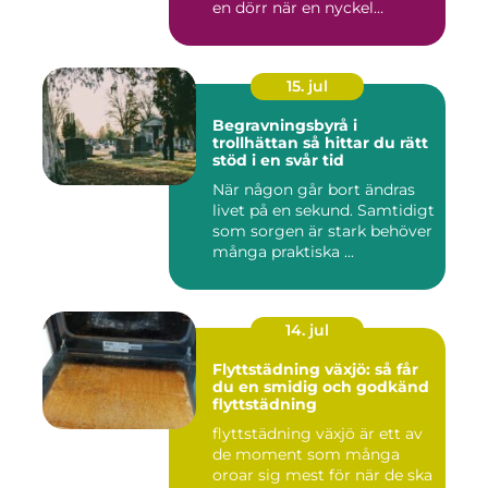
en dörr när en nyckel
försvunn...
15. jul
Begravningsbyrå i
trollhättan så hittar du rätt
stöd i en svår tid
När någon går bort ändras
livet på en sekund. Samtidigt
som sorgen är stark behöver
många praktiska ...
14. jul
Flyttstädning växjö: så får
du en smidig och godkänd
flyttstädning
flyttstädning växjö är ett av
de moment som många
oroar sig mest för när de ska