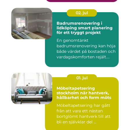
02. jul
Badrumsrenovering i
lidköping smart planering
för ett tryggt projekt
En genomtänkt
badrumsrenovering kan höja
både värdet på bostaden och
vardagskomforten rejält.
Samtid...
01. jul
Möbeltapetsering
stockholm när hantverk,
hållbarhet och form möts
Möbeltapetsering har gått
från att vara ett nästan
bortglömt hantverk till att
bli en självklar del ...