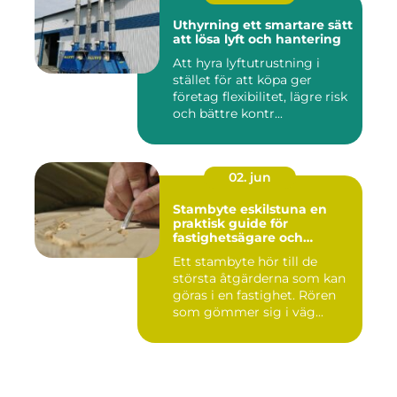
Uthyrning ett smartare sätt
att lösa lyft och hantering
Att hyra lyftutrustning i
stället för att köpa ger
företag flexibilitet, lägre risk
och bättre kontr...
02. jun
Stambyte eskilstuna en
praktisk guide för
fastighetsägare och
bostadsrättsföreningar
Ett stambyte hör till de
största åtgärderna som kan
göras i en fastighet. Rören
som gömmer sig i väg...