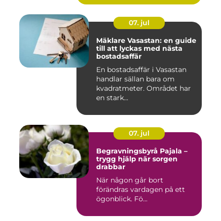
07. jul
Mäklare Vasastan: en guide
till att lyckas med nästa
bostadsaffär
En bostadsaffär i Vasastan
handlar sällan bara om
kvadratmeter. Området har
en stark...
07. jul
Begravningsbyrå Pajala –
trygg hjälp när sorgen
drabbar
När någon går bort
förändras vardagen på ett
ögonblick. Fö...