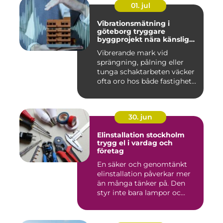
01. jul
Vibrationsmätning i
göteborg tryggare
byggprojekt nära känsliga
omgivningar
Vibrerande mark vid
sprängning, pålning eller
tunga schaktarbeten väcker
ofta oro hos både fastighet...
30. jun
Elinstallation stockholm
trygg el i vardag och
företag
En säker och genomtänkt
elinstallation påverkar mer
än många tänker på. Den
styr inte bara lampor oc...