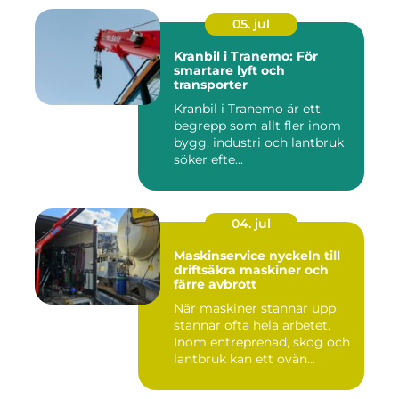
05. jul
Kranbil i Tranemo: För
smartare lyft och
transporter
Kranbil i Tranemo är ett
begrepp som allt fler inom
bygg, industri och lantbruk
söker efte...
04. jul
Maskinservice nyckeln till
driftsäkra maskiner och
färre avbrott
När maskiner stannar upp
stannar ofta hela arbetet.
Inom entreprenad, skog och
lantbruk kan ett ovän...