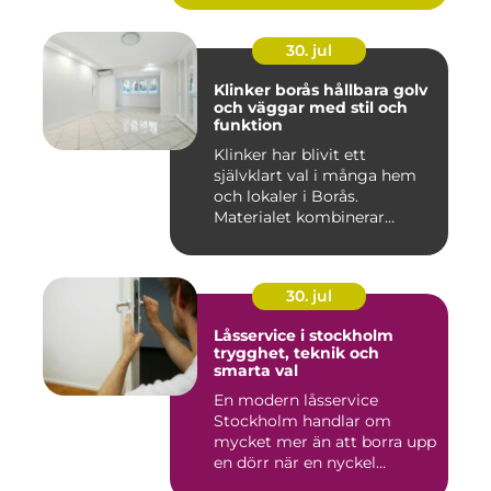
30. jul
Klinker borås hållbara golv
och väggar med stil och
funktion
Klinker har blivit ett
självklart val i många hem
och lokaler i Borås.
Materialet kombinerar
slitsty...
30. jul
Låsservice i stockholm
trygghet, teknik och
smarta val
En modern låsservice
Stockholm handlar om
mycket mer än att borra upp
en dörr när en nyckel
försvunn...