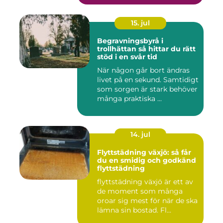
15. jul
Begravningsbyrå i
trollhättan så hittar du rätt
stöd i en svår tid
När någon går bort ändras
livet på en sekund. Samtidigt
som sorgen är stark behöver
många praktiska ...
14. jul
Flyttstädning växjö: så får
du en smidig och godkänd
flyttstädning
flyttstädning växjö är ett av
de moment som många
oroar sig mest för när de ska
lämna sin bostad. Fl...