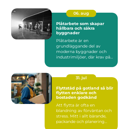
06. aug
Plåtarbete som skapar
hållbara och säkra
byggnader
Plåtarbete är en
grundläggande del av
moderna byggnader och
industrimiljöer, där krav på
hållbarhet,...
31. jul
Flyttstäd på gotland så blir
flytten enklare och
bostaden godkänd
Att flytta är ofta en
blandning av förväntan och
stress. Mitt i allt bärande,
packande och planering...