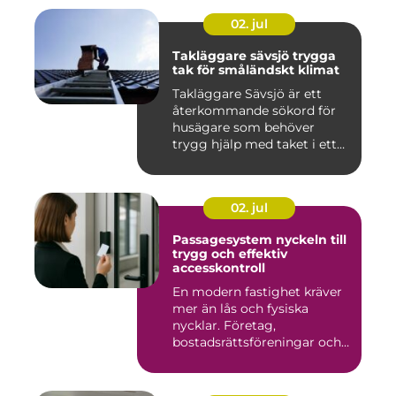
02. jul
Takläggare sävsjö trygga
tak för småländskt klimat
Takläggare Sävsjö är ett
återkommande sökord för
husägare som behöver
trygg hjälp med taket i ett
kr...
02. jul
Passagesystem nyckeln till
trygg och effektiv
accesskontroll
En modern fastighet kräver
mer än lås och fysiska
nycklar. Företag,
bostadsrättsföreningar och
offen...