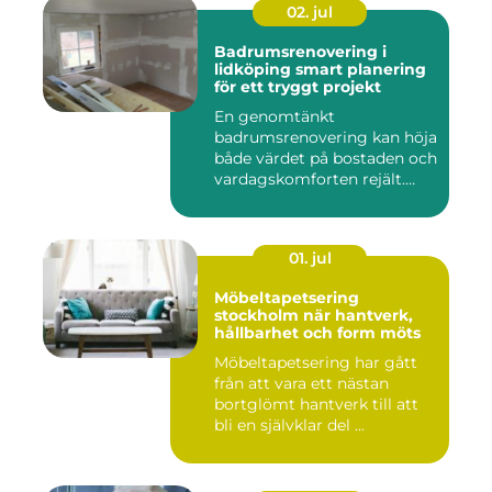
02. jul
Badrumsrenovering i
lidköping smart planering
för ett tryggt projekt
En genomtänkt
badrumsrenovering kan höja
både värdet på bostaden och
vardagskomforten rejält.
Samtid...
01. jul
Möbeltapetsering
stockholm när hantverk,
hållbarhet och form möts
Möbeltapetsering har gått
från att vara ett nästan
bortglömt hantverk till att
bli en självklar del ...