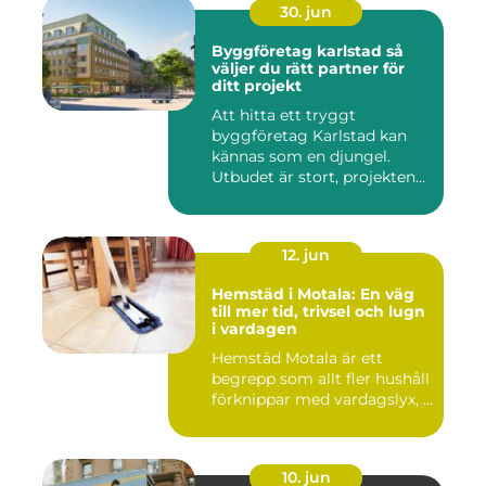
30. jun
Byggföretag karlstad så
väljer du rätt partner för
ditt projekt
Att hitta ett tryggt
byggföretag Karlstad kan
kännas som en djungel.
Utbudet är stort, projekten
ski...
12. jun
Hemstäd i Motala: En väg
till mer tid, trivsel och lugn
i vardagen
Hemstäd Motala är ett
begrepp som allt fler hushåll
förknippar med vardagslyx, ...
10. jun