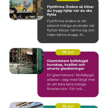
Flyttfirma Örebro så hittar
du trygg hjälp när du ska
flytta
Flyttfirma örebro är ett
sökord många använder när
flytten börjar närma sig och
tiden känns knapp. M...
09. jun
Glasmästare bollebygd
kunskap, kvalitet och
smarta glaslösningar
En glasmästare i Bollebygd
arbetar i dag med långt mer
än att bara byta trasiga
fönsterrutor. För må...
03. jun