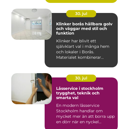
30. jul
Klinker borås hållbara golv
och väggar med stil och
funktion
Klinker har blivit ett
självklart val i många hem
och lokaler i Borås.
Materialet kombinerar
slitsty...
30. jul
Låsservice i stockholm
trygghet, teknik och
smarta val
En modern låsservice
Stockholm handlar om
mycket mer än att borra upp
en dörr när en nyckel
försvunn...