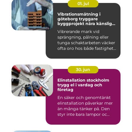
01. jul
Vibrationsmätning i
göteborg tryggare
byggprojekt nära känsliga
omgivningar
Vibrerande mark vid
sprängning, pålning eller
tunga schaktarbeten väcker
ofta oro hos både fastighet...
30. jun
Elinstallation stockholm
trygg el i vardag och
företag
En säker och genomtänkt
elinstallation påverkar mer
än många tänker på. Den
styr inte bara lampor oc...