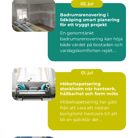
02. jul
Badrumsrenovering i
lidköping smart planering
för ett tryggt projekt
En genomtänkt
badrumsrenovering kan höja
både värdet på bostaden och
vardagskomforten rejält.
Samtid...
01. jul
Möbeltapetsering
stockholm när hantverk,
hållbarhet och form möts
Möbeltapetsering har gått
från att vara ett nästan
bortglömt hantverk till att
bli en självklar del ...