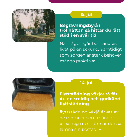
15. jul
Begravningsbyrå i
trollhättan så hittar du rätt
stöd i en svår tid
När någon går bort ändras
livet på en sekund. Samtidigt
som sorgen är stark behöver
många praktiska ...
14. jul
Flyttstädning växjö: så får
du en smidig och godkänd
flyttstädning
flyttstädning växjö är ett av
de moment som många
oroar sig mest för när de ska
lämna sin bostad. Fl...