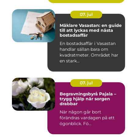
07. jul
Mäklare Vasastan: en guide
till att lyckas med nästa
bostadsaffär
En bostadsaffär i Vasastan
handlar sällan bara om
kvadratmeter. Området har
en stark...
07. jul
Begravningsbyrå Pajala –
trygg hjälp när sorgen
drabbar
När någon går bort
förändras vardagen på ett
ögonblick. Fö...