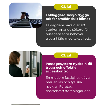
02. jul
Takläggare sävsjö trygga
tak för småländskt klimat
Takläggare Sävsjö är ett
återkommande sökord för
husägare som behöver
trygg hjälp med taket i ett
kr...
02. jul
Passagesystem nyckeln till
trygg och effektiv
accesskontroll
En modern fastighet kräver
mer än lås och fysiska
nycklar. Företag,
bostadsrättsföreningar och
offen...