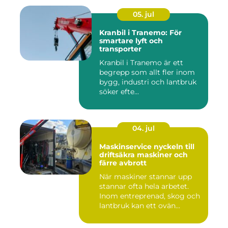
05. jul
Kranbil i Tranemo: För
smartare lyft och
transporter
Kranbil i Tranemo är ett
begrepp som allt fler inom
bygg, industri och lantbruk
söker efte...
04. jul
Maskinservice nyckeln till
driftsäkra maskiner och
färre avbrott
När maskiner stannar upp
stannar ofta hela arbetet.
Inom entreprenad, skog och
lantbruk kan ett ovän...