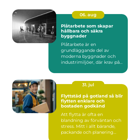
06. aug
Plåtarbete som skapar
hållbara och säkra
byggnader
Plåtarbete är en
grundläggande del av
moderna byggnader och
industrimiljöer, där krav på
hållbarhet,...
31. jul
Flyttstäd på gotland så blir
flytten enklare och
bostaden godkänd
Att flytta är ofta en
blandning av förväntan och
stress. Mitt i allt bärande,
packande och planering...