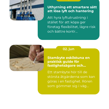
Uthyrning ett smartare sätt
att lösa lyft och hantering
Att hyra lyftutrustning i
stället för att köpa ger
företag flexibilitet, lägre risk
och bättre kontr...
02. jun
Stambyte eskilstuna en
praktisk guide för
fastighetsägare och
bostadsrättsföreningar
Ett stambyte hör till de
största åtgärderna som kan
göras i en fastighet. Rören
som gömmer sig i väg...