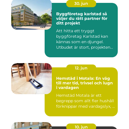
30. jun
Byggföretag karlstad så
väljer du rätt partner för
ditt projekt
Att hitta ett tryggt
byggföretag Karlstad kan
kännas som en djungel.
Utbudet är stort, projekten
ski...
12. jun
Hemstäd i Motala: En väg
till mer tid, trivsel och lugn
i vardagen
Hemstäd Motala är ett
begrepp som allt fler hushåll
förknippar med vardagslyx, ...
10. jun