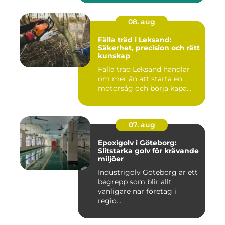
08. aug
Fälla träd i Leksand:
Säkerhet, precision och rätt
kunskap
Fälla träd Leksand handlar
om mer än att starta en
motorsåg och börja kapa...
07. aug
Epoxigolv i Göteborg:
Slitstarka golv för krävande
miljöer
Industrigolv Göteborg är ett
begrepp som blir allt
vanligare när företag i
regio...