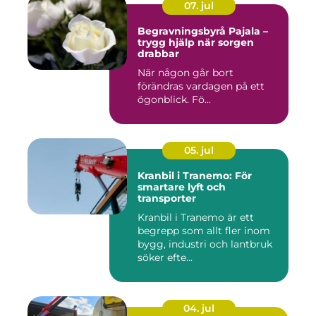
07. jul
Begravningsbyrå Pajala –
trygg hjälp när sorgen
drabbar
När någon går bort
förändras vardagen på ett
ögonblick. Fö...
05. jul
Kranbil i Tranemo: För
smartare lyft och
transporter
Kranbil i Tranemo är ett
begrepp som allt fler inom
bygg, industri och lantbruk
söker efte...
04. jul