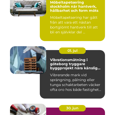
Möbeltapetsering
stockholm när hantverk,
hållbarhet och form möts
Möbeltapetsering har gått
från att vara ett nästan
bortglömt hantverk till att
bli en självklar del ...
01. jul
Vibrationsmätning i
göteborg tryggare
byggprojekt nära känsliga
omgivningar
Vibrerande mark vid
sprängning, pålning eller
tunga schaktarbeten väcker
ofta oro hos både fastighet...
30. jun