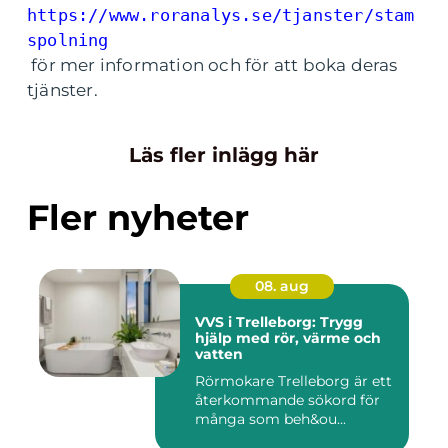
https://www.roranalys.se/tjanster/stam
spolning
för mer information och för att boka deras
tjänster.
Läs fler inlägg här
Fler nyheter
08. aug
VVS i Trelleborg: Trygg
hjälp med rör, värme och
vatten
Rörmokare Trelleborg är ett
återkommande sökord för
många som beh&ou...