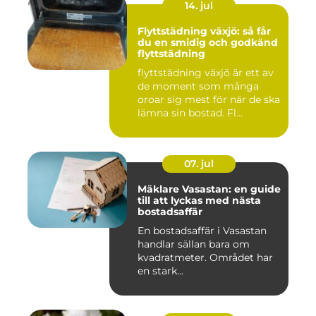
14. jul
Flyttstädning växjö: så får
du en smidig och godkänd
flyttstädning
flyttstädning växjö är ett av
de moment som många
oroar sig mest för när de ska
lämna sin bostad. Fl...
07. jul
Mäklare Vasastan: en guide
till att lyckas med nästa
bostadsaffär
En bostadsaffär i Vasastan
handlar sällan bara om
kvadratmeter. Området har
en stark...