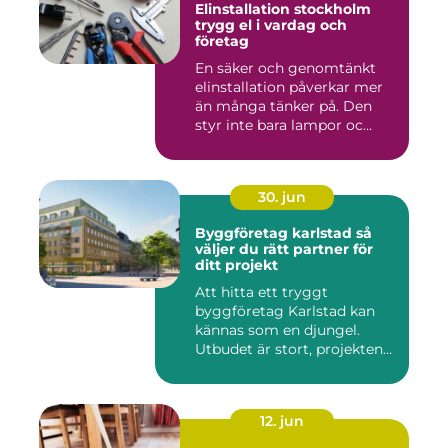
Elinstallation stockholm
trygg el i vardag och
företag
En säker och genomtänkt
elinstallation påverkar mer
än många tänker på. Den
styr inte bara lampor oc...
30. jun
Byggföretag karlstad så
väljer du rätt partner för
ditt projekt
Att hitta ett tryggt
byggföretag Karlstad kan
kännas som en djungel.
Utbudet är stort, projekten
ski...
12. jun