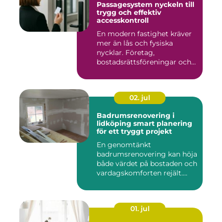
Passagesystem nyckeln till
trygg och effektiv
accesskontroll
En modern fastighet kräver
mer än lås och fysiska
nycklar. Företag,
bostadsrättsföreningar och
offen...
02. jul
Badrumsrenovering i
lidköping smart planering
för ett tryggt projekt
En genomtänkt
badrumsrenovering kan höja
både värdet på bostaden och
vardagskomforten rejält.
Samtid...
01. jul