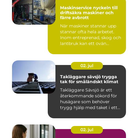
Maskinservice nyckeln till
driftsäkra maskiner och
färre avbrott
När maskiner stannar upp
stannar ofta hela arbetet.
Inom entreprenad, skog och
lantbruk kan ett ovän...
02. jul
Takläggare sävsjö trygga
tak för småländskt klimat
Takläggare Sävsjö är ett
återkommande sökord för
husägare som behöver
trygg hjälp med taket i ett
kr...
02. jul