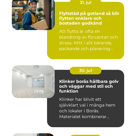
31. jul
Flyttstäd på gotland så blir
flytten enklare och
bostaden godkänd
Att flytta är ofta en
blandning av förväntan och
stress. Mitt i allt bärande,
packande och planering...
30. jul
Klinker borås hållbara golv
och väggar med stil och
funktion
Klinker har blivit ett
självklart val i många hem
och lokaler i Borås.
Materialet kombinerar
slitsty...