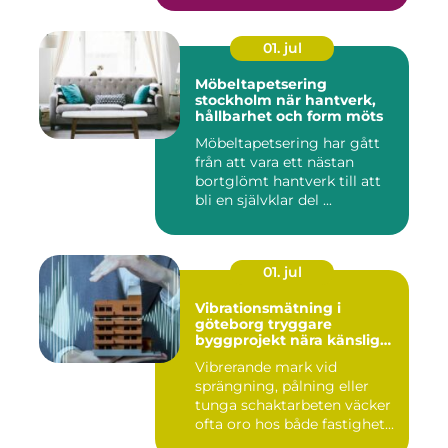
01. jul
Möbeltapetsering
stockholm när hantverk,
hållbarhet och form möts
Möbeltapetsering har gått
från att vara ett nästan
bortglömt hantverk till att
bli en självklar del ...
01. jul
Vibrationsmätning i
göteborg tryggare
byggprojekt nära känsliga
omgivningar
Vibrerande mark vid
sprängning, pålning eller
tunga schaktarbeten väcker
ofta oro hos både fastighet...