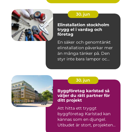
30. jun
Elinstallation stockholm
trygg el i vardag och
företag
En säker och genomtänkt
elinstallation påverkar mer
än många tänker på. Den
styr inte bara lampor oc...
30. jun
Byggföretag karlstad så
väljer du rätt partner för
ditt projekt
Att hitta ett tryggt
byggföretag Karlstad kan
kännas som en djungel.
Utbudet är stort, projekten
ski...