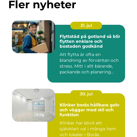
Fler nyheter
31. jul
Flyttstäd på gotland så blir
flytten enklare och
bostaden godkänd
Att flytta är ofta en
blandning av förväntan och
stress. Mitt i allt bärande,
packande och planering...
30. jul
Klinker borås hållbara golv
och väggar med stil och
funktion
Klinker har blivit ett
självklart val i många hem
och lokaler i Borås.