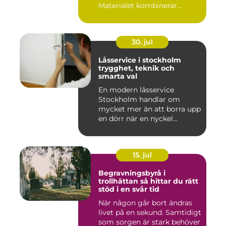
Materialet kombinerar
slitsty...
30. jul
Låsservice i stockholm
trygghet, teknik och
smarta val
En modern låsservice
Stockholm handlar om
mycket mer än att borra upp
en dörr när en nyckel
försvunn...
15. jul
Begravningsbyrå i
trollhättan så hittar du rätt
stöd i en svår tid
När någon går bort ändras
livet på en sekund. Samtidigt
som sorgen är stark behöver