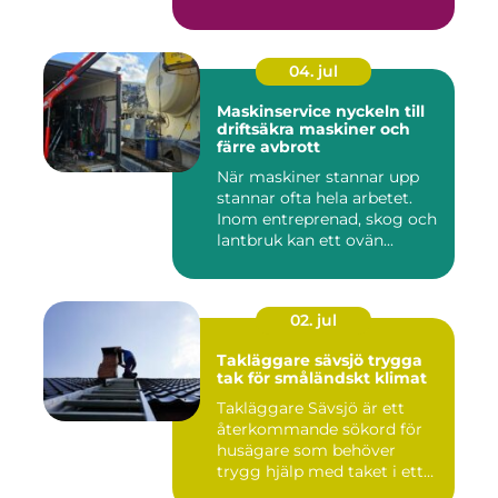
04. jul
Maskinservice nyckeln till
driftsäkra maskiner och
färre avbrott
När maskiner stannar upp
stannar ofta hela arbetet.
Inom entreprenad, skog och
lantbruk kan ett ovän...
02. jul
Takläggare sävsjö trygga
tak för småländskt klimat
Takläggare Sävsjö är ett
återkommande sökord för
husägare som behöver
trygg hjälp med taket i ett
kr...