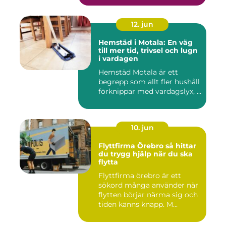
12. jun
Hemstäd i Motala: En väg
till mer tid, trivsel och lugn
i vardagen
Hemstäd Motala är ett
begrepp som allt fler hushåll
förknippar med vardagslyx, ...
10. jun
Flyttfirma Örebro så hittar
du trygg hjälp när du ska
flytta
Flyttfirma örebro är ett
sökord många använder när
flytten börjar närma sig och
tiden känns knapp. M...