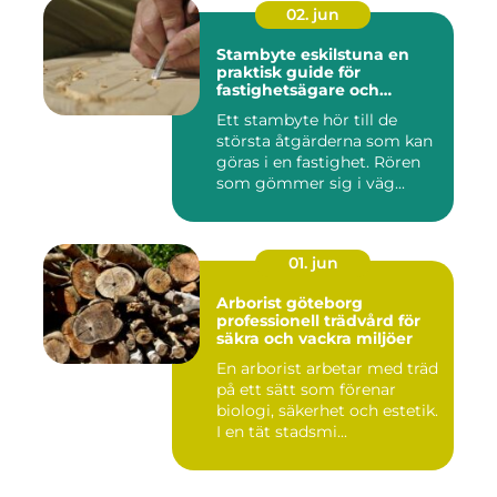
02. jun
Stambyte eskilstuna en
praktisk guide för
fastighetsägare och
bostadsrättsföreningar
Ett stambyte hör till de
största åtgärderna som kan
göras i en fastighet. Rören
som gömmer sig i väg...
01. jun
Arborist göteborg
professionell trädvård för
säkra och vackra miljöer
En arborist arbetar med träd
på ett sätt som förenar
biologi, säkerhet och estetik.
I en tät stadsmi...