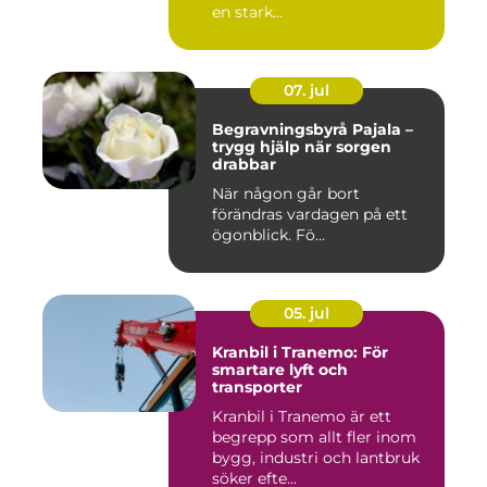
en stark...
07. jul
Begravningsbyrå Pajala –
trygg hjälp när sorgen
drabbar
När någon går bort
förändras vardagen på ett
ögonblick. Fö...
05. jul
Kranbil i Tranemo: För
smartare lyft och
transporter
Kranbil i Tranemo är ett
begrepp som allt fler inom
bygg, industri och lantbruk
söker efte...