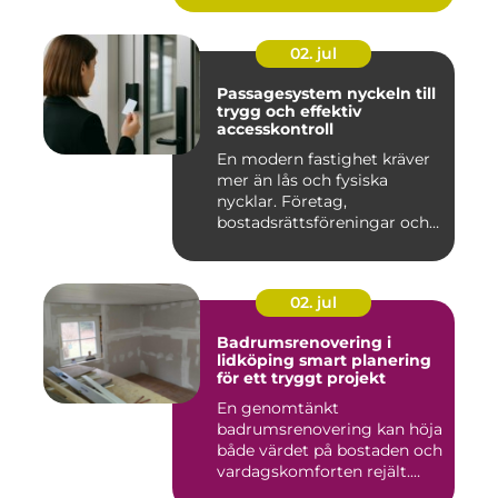
02. jul
Passagesystem nyckeln till
trygg och effektiv
accesskontroll
En modern fastighet kräver
mer än lås och fysiska
nycklar. Företag,
bostadsrättsföreningar och
offen...
02. jul
Badrumsrenovering i
lidköping smart planering
för ett tryggt projekt
En genomtänkt
badrumsrenovering kan höja
både värdet på bostaden och
vardagskomforten rejält.
Samtid...