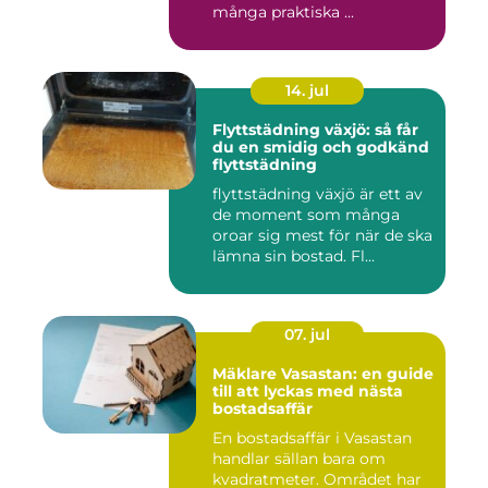
många praktiska ...
14. jul
Flyttstädning växjö: så får
du en smidig och godkänd
flyttstädning
flyttstädning växjö är ett av
de moment som många
oroar sig mest för när de ska
lämna sin bostad. Fl...
07. jul
Mäklare Vasastan: en guide
till att lyckas med nästa
bostadsaffär
En bostadsaffär i Vasastan
handlar sällan bara om
kvadratmeter. Området har