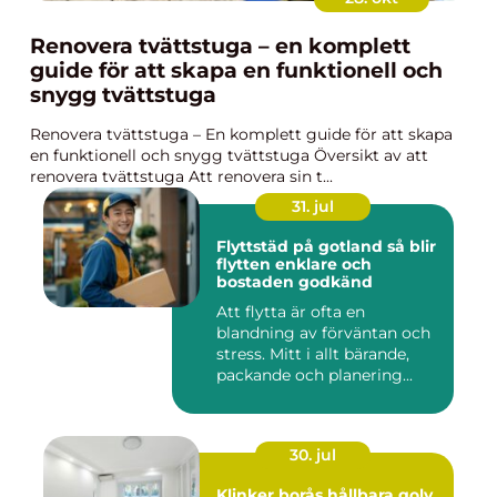
Renovera tvättstuga – en komplett
guide för att skapa en funktionell och
snygg tvättstuga
Renovera tvättstuga – En komplett guide för att skapa
en funktionell och snygg tvättstuga Översikt av att
renovera tvättstuga Att renovera sin t...
31. jul
Flyttstäd på gotland så blir
flytten enklare och
bostaden godkänd
Att flytta är ofta en
blandning av förväntan och
stress. Mitt i allt bärande,
packande och planering...
30. jul
Klinker borås hållbara golv