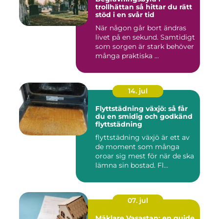
trollhättan så hittar du rätt
stöd i en svår tid
När någon går bort ändras
livet på en sekund. Samtidigt
som sorgen är stark behöver
många praktiska ...
14. jul
Flyttstädning växjö: så får
du en smidig och godkänd
flyttstädning
flyttstädning växjö är ett av
de moment som många
oroar sig mest för när de ska
lämna sin bostad. Fl...
07. jul
Mäklare Vasastan: en guide