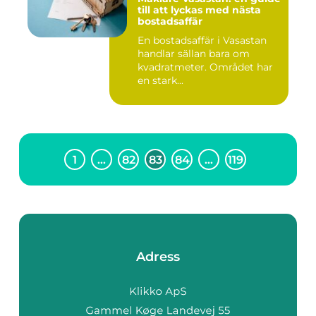
till att lyckas med nästa
bostadsaffär
En bostadsaffär i Vasastan
handlar sällan bara om
kvadratmeter. Området har
en stark...
1
…
82
83
84
…
119
Adress