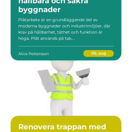
hållbara och säkra
byggnader
Plåtarbete är en grundläggande del av
moderna byggnader och industrimiljöer, där
krav på hållbarhet, täthet och funktion är
höga. Plåt används på tak,...
06. aug
Alice Pettersson
Renovera trappan med