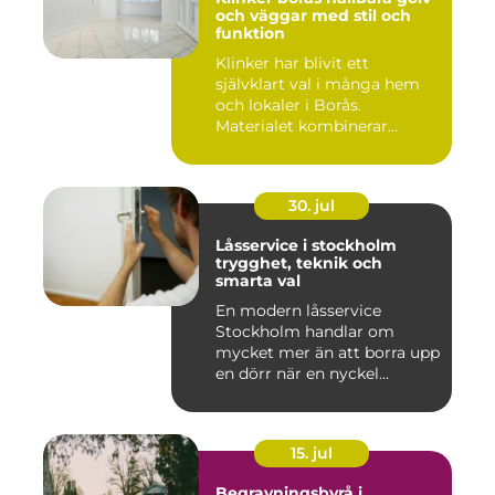
och väggar med stil och
funktion
Klinker har blivit ett
självklart val i många hem
och lokaler i Borås.
Materialet kombinerar
slitsty...
30. jul
Låsservice i stockholm
trygghet, teknik och
smarta val
En modern låsservice
Stockholm handlar om
mycket mer än att borra upp
en dörr när en nyckel
försvunn...
15. jul
Begravningsbyrå i