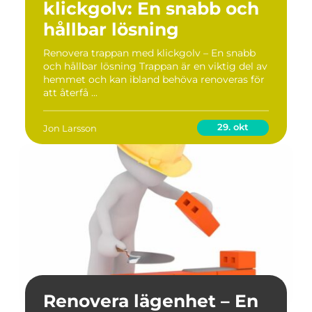
klickgolv: En snabb och
hållbar lösning
Renovera trappan med klickgolv – En snabb
och hållbar lösning Trappan är en viktig del av
hemmet och kan ibland behöva renoveras för
att återfå ...
29. okt
Jon Larsson
Renovera lägenhet – En