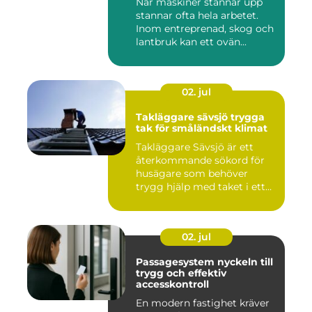
När maskiner stannar upp
stannar ofta hela arbetet.
Inom entreprenad, skog och
lantbruk kan ett ovän...
02. jul
Takläggare sävsjö trygga
tak för småländskt klimat
Takläggare Sävsjö är ett
återkommande sökord för
husägare som behöver
trygg hjälp med taket i ett
kr...
02. jul
Passagesystem nyckeln till
trygg och effektiv
accesskontroll
En modern fastighet kräver