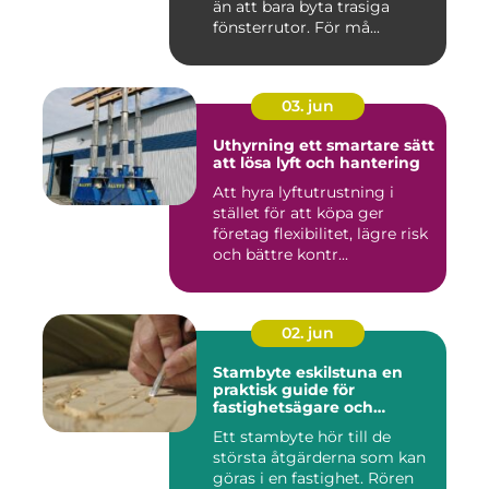
än att bara byta trasiga
fönsterrutor. För må...
03. jun
Uthyrning ett smartare sätt
att lösa lyft och hantering
Att hyra lyftutrustning i
stället för att köpa ger
företag flexibilitet, lägre risk
och bättre kontr...
02. jun
Stambyte eskilstuna en
praktisk guide för
fastighetsägare och
bostadsrättsföreningar
Ett stambyte hör till de
största åtgärderna som kan
göras i en fastighet. Rören