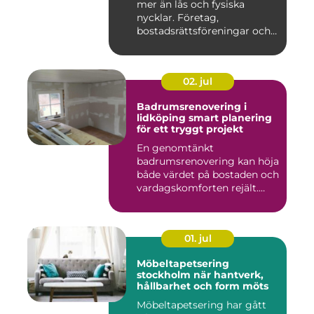
mer än lås och fysiska
nycklar. Företag,
bostadsrättsföreningar och
offen...
02. jul
Badrumsrenovering i
lidköping smart planering
för ett tryggt projekt
En genomtänkt
badrumsrenovering kan höja
både värdet på bostaden och
vardagskomforten rejält.
Samtid...
01. jul
Möbeltapetsering
stockholm när hantverk,
hållbarhet och form möts
Möbeltapetsering har gått