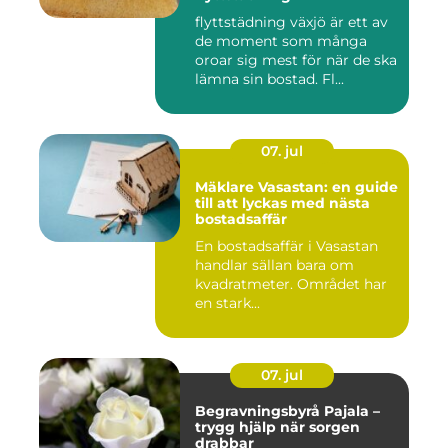
flyttstädning växjö är ett av
de moment som många
oroar sig mest för när de ska
lämna sin bostad. Fl...
07. jul
Mäklare Vasastan: en guide
till att lyckas med nästa
bostadsaffär
En bostadsaffär i Vasastan
handlar sällan bara om
kvadratmeter. Området har
en stark...
07. jul
Begravningsbyrå Pajala –
trygg hjälp när sorgen
drabbar