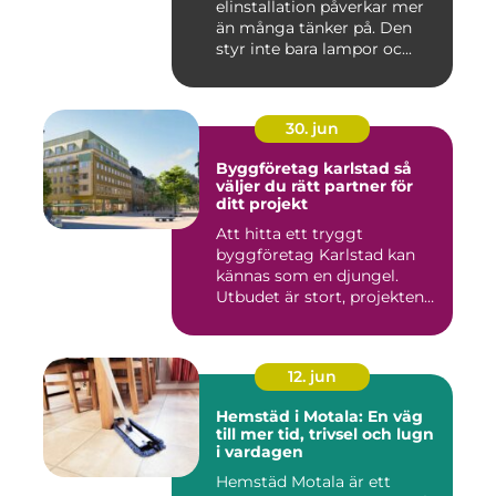
elinstallation påverkar mer
än många tänker på. Den
styr inte bara lampor oc...
30. jun
Byggföretag karlstad så
väljer du rätt partner för
ditt projekt
Att hitta ett tryggt
byggföretag Karlstad kan
kännas som en djungel.
Utbudet är stort, projekten
ski...
12. jun
Hemstäd i Motala: En väg
till mer tid, trivsel och lugn
i vardagen
Hemstäd Motala är ett