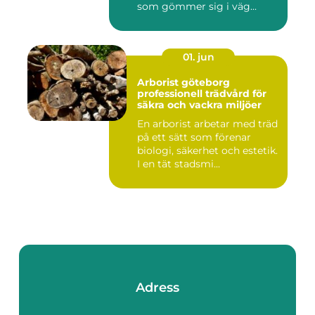
som gömmer sig i väg...
01. jun
Arborist göteborg
professionell trädvård för
säkra och vackra miljöer
En arborist arbetar med träd
på ett sätt som förenar
biologi, säkerhet och estetik.
I en tät stadsmi...
Adress