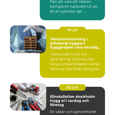
från att vara ett nästan
bortglömt hantverk till att
bli en självklar del ...
01. jul
Vibrationsmätning i
göteborg tryggare
byggprojekt nära känsliga
omgivningar
Vibrerande mark vid
sprängning, pålning eller
tunga schaktarbeten väcker
ofta oro hos både fastighet...
30. jun
Elinstallation stockholm
trygg el i vardag och
företag
En säker och genomtänkt