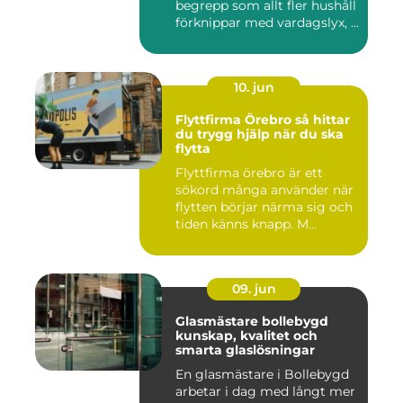
begrepp som allt fler hushåll
förknippar med vardagslyx, ...
10. jun
Flyttfirma Örebro så hittar
du trygg hjälp när du ska
flytta
Flyttfirma örebro är ett
sökord många använder när
flytten börjar närma sig och
tiden känns knapp. M...
09. jun
Glasmästare bollebygd
kunskap, kvalitet och
smarta glaslösningar
En glasmästare i Bollebygd
arbetar i dag med långt mer