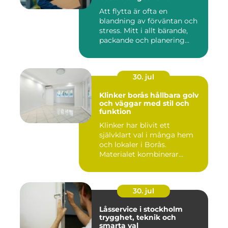
Att flytta är ofta en
blandning av förväntan och
stress. Mitt i allt bärande,
packande och planering...
30. jul
Klinker borås hållbara golv
och väggar med stil och
funktion
Klinker har blivit ett
självklart val i många hem
och lokaler i Borås.
Materialet kombinerar
slitsty...
30. jul
Låsservice i stockholm
trygghet, teknik och
smarta val