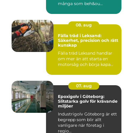
många som beh&ou...
08. aug
Fälla träd i Leksand:
Säkerhet, precision och rätt
kunskap
Fälla träd Leksand handlar
om mer än att starta en
motorsåg och börja kapa...
07. aug
Epoxigolv i Göteborg:
Slitstarka golv för krävande
miljöer
Industrigolv Göteborg är ett
begrepp som blir allt
vanligare när företag i
regio...