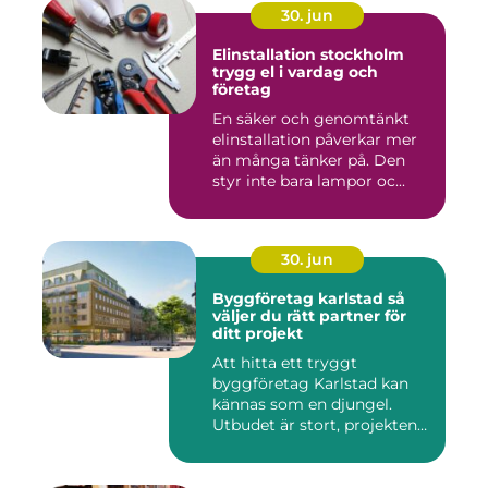
30. jun
Elinstallation stockholm
trygg el i vardag och
företag
En säker och genomtänkt
elinstallation påverkar mer
än många tänker på. Den
styr inte bara lampor oc...
30. jun
Byggföretag karlstad så
väljer du rätt partner för
ditt projekt
Att hitta ett tryggt
byggföretag Karlstad kan
kännas som en djungel.
Utbudet är stort, projekten
ski...