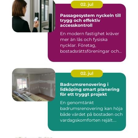
02. jul
Passagesystem nyckeln till
trygg och effektiv
accesskontroll
En modern fastighet kräver
mer än lås och fysiska
nycklar. Företag,
bostadsrättsföreningar och
offen...
02. jul
Badrumsrenovering i
lidköping smart planering
för ett tryggt projekt
En genomtänkt
badrumsrenovering kan höja
både värdet på bostaden och
vardagskomforten rejält.
Samtid...