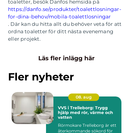
toaletter, besök Danfos hemsida på
https://danfo.se/produkter/toalettlosningar-
for-dina-behov/mobila-toalettlosningar
. Där kan du hitta allt du behöver veta för att
ordna toaletter för ditt nästa evenemang
eller projekt.
Läs fler inlägg här
Fler nyheter
08. aug
VVS i Trelleborg: Trygg
hjälp med rör, värme och
vatten
Rörmokare Trelleborg är ett
återkommande sökord för