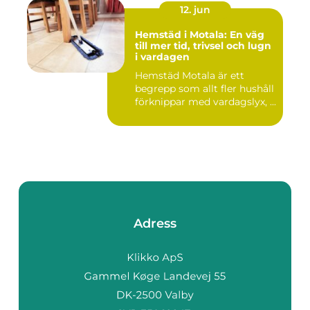
12. jun
Hemstäd i Motala: En väg
till mer tid, trivsel och lugn
i vardagen
Hemstäd Motala är ett
begrepp som allt fler hushåll
förknippar med vardagslyx, ...
Adress