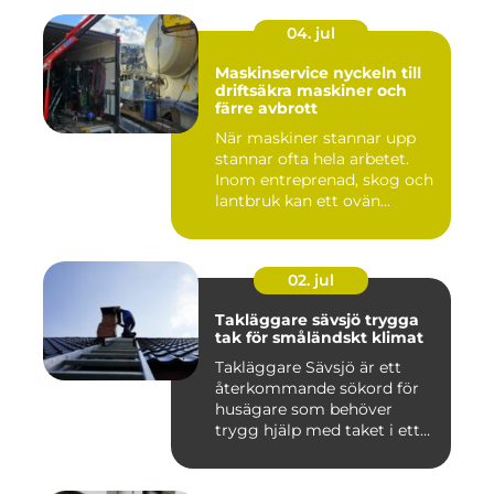
04. jul
Maskinservice nyckeln till
driftsäkra maskiner och
färre avbrott
När maskiner stannar upp
stannar ofta hela arbetet.
Inom entreprenad, skog och
lantbruk kan ett ovän...
02. jul
Takläggare sävsjö trygga
tak för småländskt klimat
Takläggare Sävsjö är ett
återkommande sökord för
husägare som behöver
trygg hjälp med taket i ett
kr...