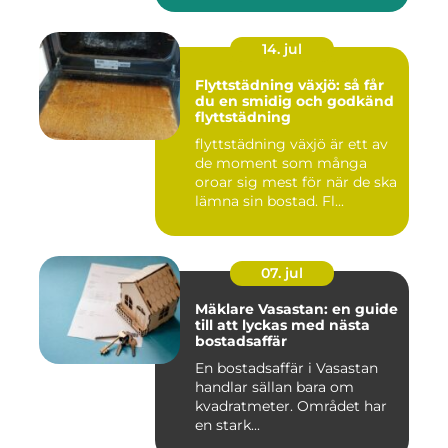
14. jul
Flyttstädning växjö: så får
du en smidig och godkänd
flyttstädning
flyttstädning växjö är ett av
de moment som många
oroar sig mest för när de ska
lämna sin bostad. Fl...
07. jul
Mäklare Vasastan: en guide
till att lyckas med nästa
bostadsaffär
En bostadsaffär i Vasastan
handlar sällan bara om
kvadratmeter. Området har
en stark...