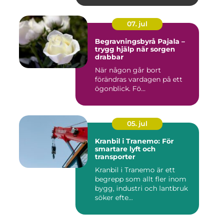
07. jul
Begravningsbyrå Pajala –
trygg hjälp när sorgen
drabbar
När någon går bort
förändras vardagen på ett
ögonblick. Fö...
05. jul
Kranbil i Tranemo: För
smartare lyft och
transporter
Kranbil i Tranemo är ett
begrepp som allt fler inom
bygg, industri och lantbruk
söker efte...