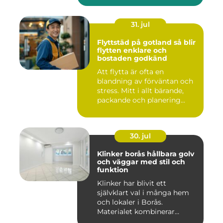
31. jul
Flyttstäd på gotland så blir
flytten enklare och
bostaden godkänd
Att flytta är ofta en
blandning av förväntan och
stress. Mitt i allt bärande,
packande och planering...
30. jul
Klinker borås hållbara golv
och väggar med stil och
funktion
Klinker har blivit ett
självklart val i många hem
och lokaler i Borås.
Materialet kombinerar
slitsty...