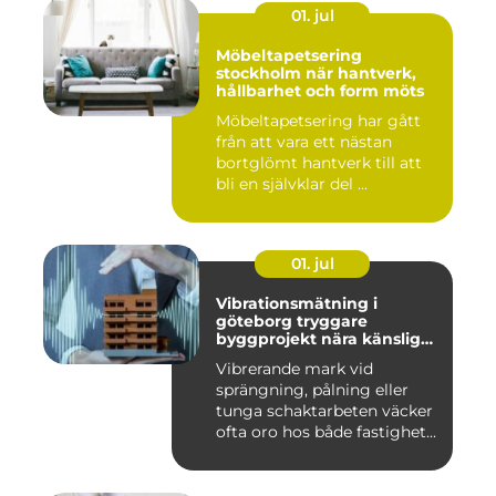
01. jul
Möbeltapetsering
stockholm när hantverk,
hållbarhet och form möts
Möbeltapetsering har gått
från att vara ett nästan
bortglömt hantverk till att
bli en självklar del ...
01. jul
Vibrationsmätning i
göteborg tryggare
byggprojekt nära känsliga
omgivningar
Vibrerande mark vid
sprängning, pålning eller
tunga schaktarbeten väcker
ofta oro hos både fastighet...