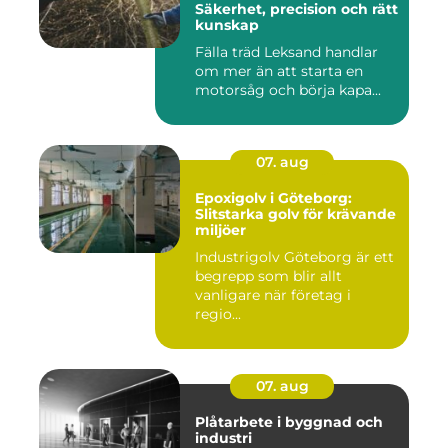
Säkerhet, precision och rätt
kunskap
Fälla träd Leksand handlar
om mer än att starta en
motorsåg och börja kapa...
07. aug
Epoxigolv i Göteborg:
Slitstarka golv för krävande
miljöer
Industrigolv Göteborg är ett
begrepp som blir allt
vanligare när företag i
regio...
07. aug
Plåtarbete i byggnad och
industri