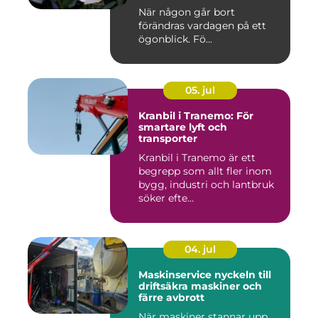
När någon går bort
förändras vardagen på ett
ögonblick. Fö...
05. jul
Kranbil i Tranemo: För
smartare lyft och
transporter
Kranbil i Tranemo är ett
begrepp som allt fler inom
bygg, industri och lantbruk
söker efte...
04. jul
Maskinservice nyckeln till
driftsäkra maskiner och
färre avbrott
När maskiner stannar upp