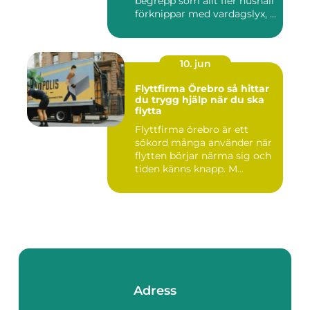
begrepp som allt fler hushåll
förknippar med vardagslyx, ...
10. jun
Flyttfirma Örebro så hittar
du trygg hjälp när du ska
flytta
Flyttfirma örebro är ett
sökord många använder när
flytten börjar närma sig och
tiden känns knapp. M...
Adress