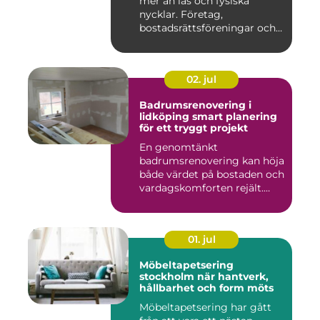
mer än lås och fysiska
nycklar. Företag,
bostadsrättsföreningar och
offen...
02. jul
Badrumsrenovering i
lidköping smart planering
för ett tryggt projekt
En genomtänkt
badrumsrenovering kan höja
både värdet på bostaden och
vardagskomforten rejält.
Samtid...
01. jul
Möbeltapetsering
stockholm när hantverk,
hållbarhet och form möts
Möbeltapetsering har gått