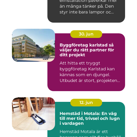
elinstallation påverkar mer
än många tänker på. Den
styr inte bara lampor oc...
30. jun
Byggföretag karlstad så
väljer du rätt partner för
ditt projekt
Att hitta ett tryggt
byggföretag Karlstad kan
kännas som en djungel.
Utbudet är stort, projekten
ski...
12. jun
Hemstäd i Motala: En väg
till mer tid, trivsel och lugn
i vardagen
Hemstäd Motala är ett