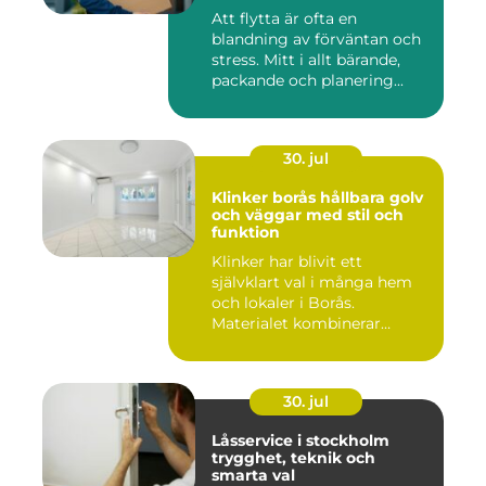
Att flytta är ofta en
blandning av förväntan och
stress. Mitt i allt bärande,
packande och planering...
30. jul
Klinker borås hållbara golv
och väggar med stil och
funktion
Klinker har blivit ett
självklart val i många hem
och lokaler i Borås.
Materialet kombinerar
slitsty...
30. jul
Låsservice i stockholm
trygghet, teknik och
smarta val