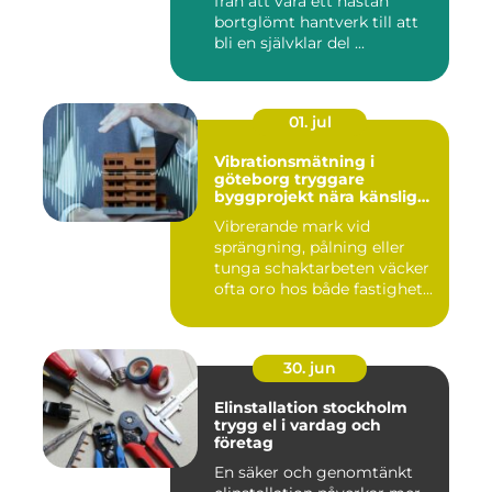
från att vara ett nästan
bortglömt hantverk till att
bli en självklar del ...
01. jul
Vibrationsmätning i
göteborg tryggare
byggprojekt nära känsliga
omgivningar
Vibrerande mark vid
sprängning, pålning eller
tunga schaktarbeten väcker
ofta oro hos både fastighet...
30. jun
Elinstallation stockholm
trygg el i vardag och
företag
En säker och genomtänkt