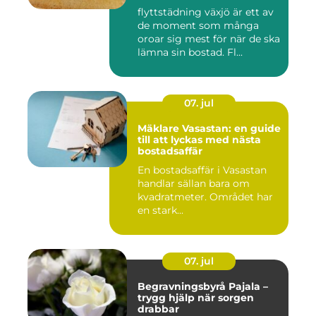
flyttstädning växjö är ett av
de moment som många
oroar sig mest för när de ska
lämna sin bostad. Fl...
07. jul
Mäklare Vasastan: en guide
till att lyckas med nästa
bostadsaffär
En bostadsaffär i Vasastan
handlar sällan bara om
kvadratmeter. Området har
en stark...
07. jul
Begravningsbyrå Pajala –
trygg hjälp när sorgen
drabbar