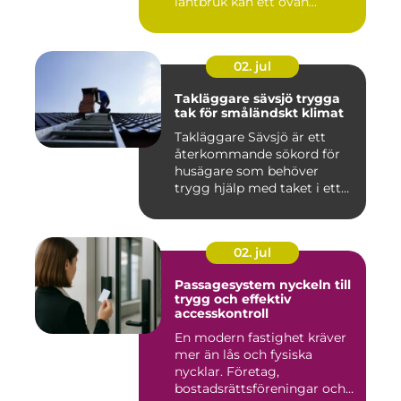
lantbruk kan ett ovän...
02. jul
Takläggare sävsjö trygga
tak för småländskt klimat
Takläggare Sävsjö är ett
återkommande sökord för
husägare som behöver
trygg hjälp med taket i ett
kr...
02. jul
Passagesystem nyckeln till
trygg och effektiv
accesskontroll
En modern fastighet kräver
mer än lås och fysiska
nycklar. Företag,
bostadsrättsföreningar och