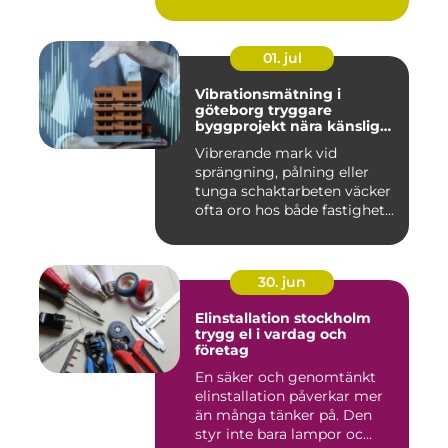
01. jul
Vibrationsmätning i
göteborg tryggare
byggprojekt nära känsliga
omgivningar
Vibrerande mark vid
sprängning, pålning eller
tunga schaktarbeten väcker
ofta oro hos både fastighet...
30. jun
Elinstallation stockholm
trygg el i vardag och
företag
En säker och genomtänkt
elinstallation påverkar mer
än många tänker på. Den
styr inte bara lampor oc...