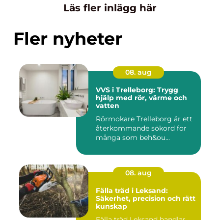
Läs fler inlägg här
Fler nyheter
08. aug
VVS i Trelleborg: Trygg
hjälp med rör, värme och
vatten
Rörmokare Trelleborg är ett
återkommande sökord för
många som beh&ou...
08. aug
Fälla träd i Leksand:
Säkerhet, precision och rätt
kunskap
Fälla träd Leksand handlar