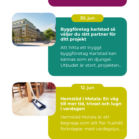
30. jun
Byggföretag karlstad så
väljer du rätt partner för
ditt projekt
Att hitta ett tryggt
byggföretag Karlstad kan
kännas som en djungel.
Utbudet är stort, projekten
ski...
12. jun
Hemstäd i Motala: En väg
till mer tid, trivsel och lugn
i vardagen
Hemstäd Motala är ett
begrepp som allt fler hushåll
förknippar med vardagslyx, ...