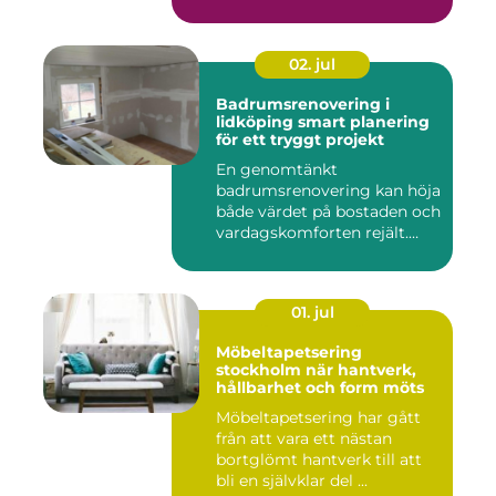
offen...
02. jul
Badrumsrenovering i
lidköping smart planering
för ett tryggt projekt
En genomtänkt
badrumsrenovering kan höja
både värdet på bostaden och
vardagskomforten rejält.
Samtid...
01. jul
Möbeltapetsering
stockholm när hantverk,
hållbarhet och form möts
Möbeltapetsering har gått
från att vara ett nästan
bortglömt hantverk till att
bli en självklar del ...