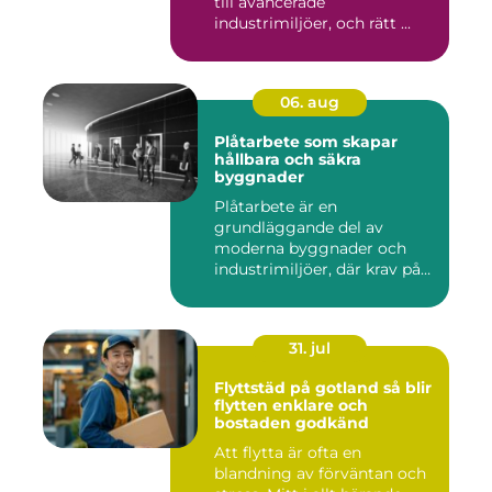
till avancerade
industrimiljöer, och rätt ...
06. aug
Plåtarbete som skapar
hållbara och säkra
byggnader
Plåtarbete är en
grundläggande del av
moderna byggnader och
industrimiljöer, där krav på
hållbarhet,...
31. jul
Flyttstäd på gotland så blir
flytten enklare och
bostaden godkänd
Att flytta är ofta en
blandning av förväntan och