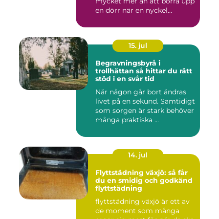
mycket mer än att borra upp
en dörr när en nyckel
försvunn...
15. jul
Begravningsbyrå i
trollhättan så hittar du rätt
stöd i en svår tid
När någon går bort ändras
livet på en sekund. Samtidigt
som sorgen är stark behöver
många praktiska ...
14. jul
Flyttstädning växjö: så får
du en smidig och godkänd
flyttstädning
flyttstädning växjö är ett av
de moment som många