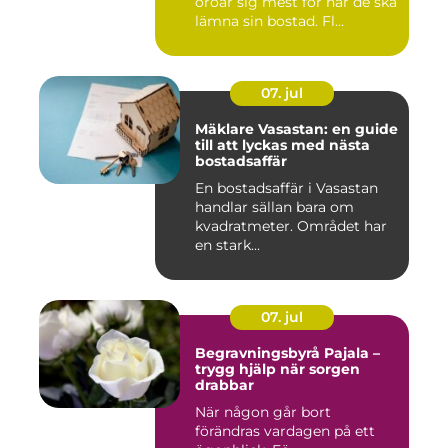
oroar sig mest för när de ska
lämna sin bostad. Fl...
07. jul
Mäklare Vasastan: en guide
till att lyckas med nästa
bostadsaffär
En bostadsaffär i Vasastan
handlar sällan bara om
kvadratmeter. Området har
en stark...
07. jul
Begravningsbyrå Pajala –
trygg hjälp när sorgen
drabbar
När någon går bort
förändras vardagen på ett