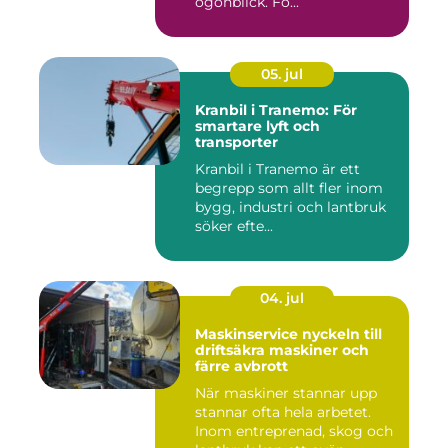
ögonblick. Fö...
05. jul
Kranbil i Tranemo: För
smartare lyft och
transporter
Kranbil i Tranemo är ett
begrepp som allt fler inom
bygg, industri och lantbruk
söker efte...
04. jul
Maskinservice nyckeln till
driftsäkra maskiner och
färre avbrott
När maskiner stannar upp
stannar ofta hela arbetet.
Inom entreprenad, skog och