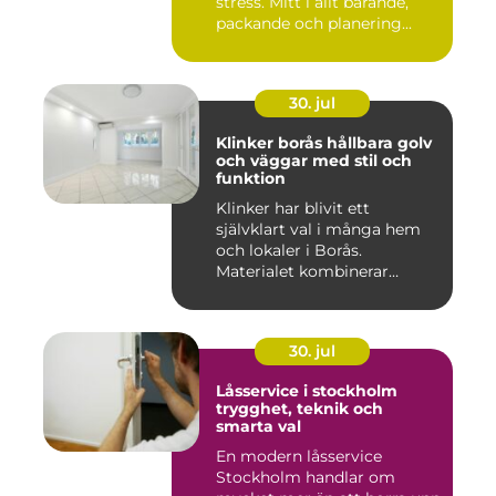
stress. Mitt i allt bärande,
packande och planering...
30. jul
Klinker borås hållbara golv
och väggar med stil och
funktion
Klinker har blivit ett
självklart val i många hem
och lokaler i Borås.
Materialet kombinerar
slitsty...
30. jul
Låsservice i stockholm
trygghet, teknik och
smarta val
En modern låsservice
Stockholm handlar om