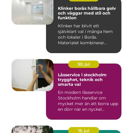
Klinker borås hållbara golv
och väggar med stil och
funktion
Klinker har blivit ett
självklart val i många hem
och lokaler i Borås.
Materialet kombinerar
slitsty...
30. jul
Låsservice i stockholm
trygghet, teknik och
smarta val
En modern låsservice
Stockholm handlar om
mycket mer än att borra upp
en dörr när en nyckel
försvunn...
15. jul