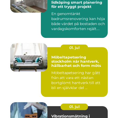
lidköping smart planering
för ett tryggt projekt
En genomtänkt
badrumsrenovering kan höja
både värdet på bostaden och
vardagskomforten rejält.
Samtid...
01. jul
Möbeltapetsering
stockholm när hantverk,
hållbarhet och form möts
Möbeltapetsering har gått
från att vara ett nästan
bortglömt hantverk till att
bli en självklar del ...
01. jul
Vibrationsmätning i