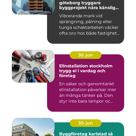
göteborg tryggare
byggprojekt nära känsliga
omgivningar
Vibrerande mark vid
sprängning, pålning eller
tunga schaktarbeten väcker
ofta oro hos både fastighet...
30. jun
Elinstallation stockholm
trygg el i vardag och
företag
En säker och genomtänkt
elinstallation påverkar mer
än många tänker på. Den
styr inte bara lampor oc...
30. jun
Byggföretag karlstad så