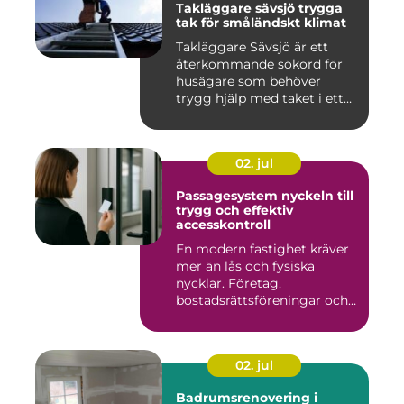
Takläggare sävsjö trygga
tak för småländskt klimat
Takläggare Sävsjö är ett
återkommande sökord för
husägare som behöver
trygg hjälp med taket i ett
kr...
02. jul
Passagesystem nyckeln till
trygg och effektiv
accesskontroll
En modern fastighet kräver
mer än lås och fysiska
nycklar. Företag,
bostadsrättsföreningar och
offen...
02. jul
Badrumsrenovering i