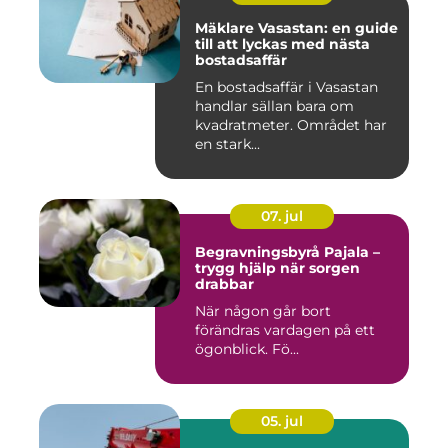
Mäklare Vasastan: en guide
till att lyckas med nästa
bostadsaffär
En bostadsaffär i Vasastan
handlar sällan bara om
kvadratmeter. Området har
en stark...
07. jul
Begravningsbyrå Pajala –
trygg hjälp när sorgen
drabbar
När någon går bort
förändras vardagen på ett
ögonblick. Fö...
05. jul