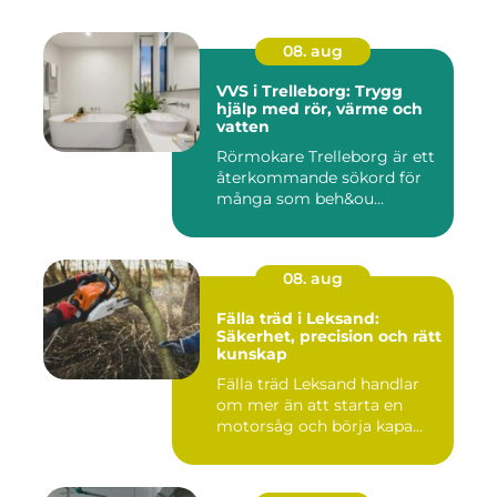
08. aug
VVS i Trelleborg: Trygg
hjälp med rör, värme och
vatten
Rörmokare Trelleborg är ett
återkommande sökord för
många som beh&ou...
08. aug
Fälla träd i Leksand:
Säkerhet, precision och rätt
kunskap
Fälla träd Leksand handlar
om mer än att starta en
motorsåg och börja kapa...