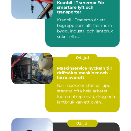
Kranbil i Tranemo: För
smartare lyft och
transporter
Kranbil i Tranemo är ett
begrepp som allt fler inom
bygg, industri och lantbruk
söker efte...
04. jul
Maskinservice nyckeln till
driftsäkra maskiner och
färre avbrott
När maskiner stannar upp
stannar ofta hela arbetet.
Inom entreprenad, skog och
lantbruk kan ett ovän...
02. jul