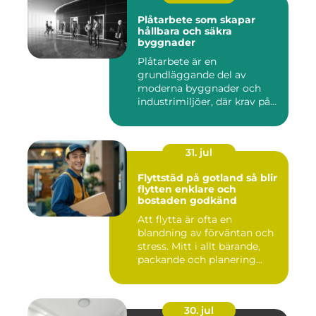
Plåtarbete som skapar
hållbara och säkra
byggnader
Plåtarbete är en
grundläggande del av
moderna byggnader och
industrimiljöer, där krav på
hållbarhet,...
31. jul
Flyttstäd på gotland så blir
flytten enklare och
bostaden godkänd
Att flytta är ofta en
blandning av förväntan och
stress. Mitt i allt bärande,
packande och planering...
30. jul