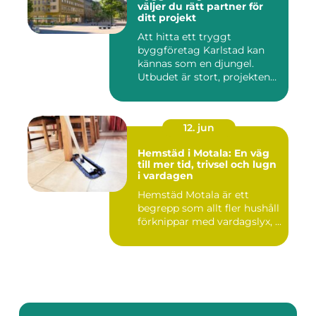
väljer du rätt partner för
ditt projekt
Att hitta ett tryggt
byggföretag Karlstad kan
kännas som en djungel.
Utbudet är stort, projekten
ski...
12. jun
Hemstäd i Motala: En väg
till mer tid, trivsel och lugn
i vardagen
Hemstäd Motala är ett
begrepp som allt fler hushåll
förknippar med vardagslyx, ...