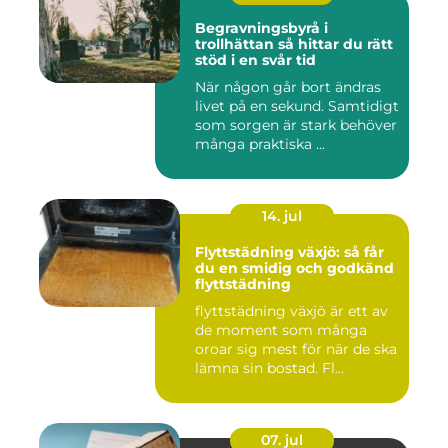
Begravningsbyrå i
trollhättan så hittar du rätt
stöd i en svår tid
När någon går bort ändras
livet på en sekund. Samtidigt
som sorgen är stark behöver
många praktiska ...
14. jul
Flyttstädning växjö: så får
du en smidig och godkänd
flyttstädning
flyttstädning växjö är ett av
de moment som många
oroar sig mest för när de ska
lämna sin bostad. Fl...
07. jul