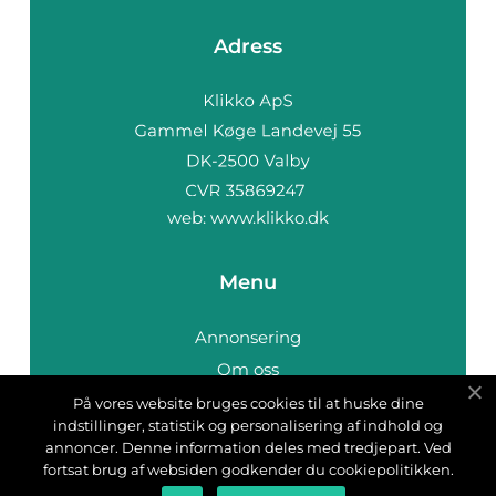
Adress
web:
www.klikko.dk
Menu
Annonsering
Om oss
Cookies
På vores website bruges cookies til at huske dine
indstillinger, statistik og personalisering af indhold og
Kontakta oss
annoncer. Denne information deles med tredjepart. Ved
Sitemap
fortsat brug af websiden godkender du cookiepolitikken.