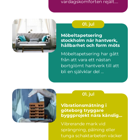
vardagskomforten rejält.
Samtid...
01. jul
Möbeltapetsering
stockholm när hantverk,
hållbarhet och form möts
Möbeltapetsering har gått
från att vara ett nästan
bortglömt hantverk till att
bli en självklar del ...
01. jul
Vibrationsmätning i
göteborg tryggare
byggprojekt nära känsliga
omgivningar
Vibrerande mark vid
sprängning, pålning eller
tunga schaktarbeten väcker