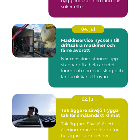
bygg, industri och lantbruk
söker efte...
04. jul
Maskinservice nyckeln till
driftsäkra maskiner och
färre avbrott
När maskiner stannar upp
stannar ofta hela arbetet.
Inom entreprenad, skog och
lantbruk kan ett ovän...
02. jul
Takläggare sävsjö trygga
tak för småländskt klimat
Takläggare Sävsjö är ett
återkommande sökord för
husägare som behöver