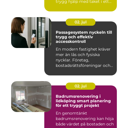
trygg hjälp med taket i ett
kr...
02. jul
Passagesystem nyckeln till
trygg och effektiv
accesskontroll
En modern fastighet kräver
mer än lås och fysiska
nycklar. Företag,
bostadsrättsföreningar och
offen...
02. jul
Badrumsrenovering i
lidköping smart planering
för ett tryggt projekt
En genomtänkt
badrumsrenovering kan höja
både värdet på bostaden och