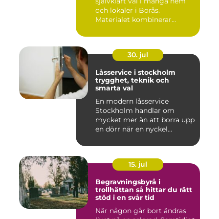
självklart val i många hem
och lokaler i Borås.
Materialet kombinerar
slitsty...
30. jul
Låsservice i stockholm
trygghet, teknik och
smarta val
En modern låsservice
Stockholm handlar om
mycket mer än att borra upp
en dörr när en nyckel
försvunn...
15. jul
Begravningsbyrå i
trollhättan så hittar du rätt
stöd i en svår tid
När någon går bort ändras