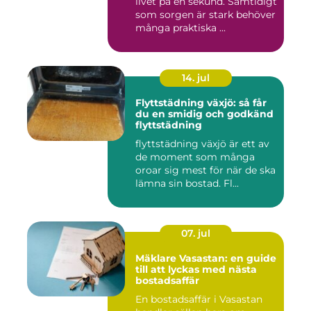
livet på en sekund. Samtidigt
som sorgen är stark behöver
många praktiska ...
14. jul
Flyttstädning växjö: så får
du en smidig och godkänd
flyttstädning
flyttstädning växjö är ett av
de moment som många
oroar sig mest för när de ska
lämna sin bostad. Fl...
07. jul
Mäklare Vasastan: en guide
till att lyckas med nästa
bostadsaffär
En bostadsaffär i Vasastan