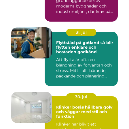
grundläggande del av
moderna byggnader och
industrimiljöer, där krav på
hållbarhet,...
31. jul
Flyttstäd på gotland så blir
flytten enklare och
bostaden godkänd
Att flytta är ofta en
blandning av förväntan och
stress. Mitt i allt bärande,
packande och planering...
30. jul
Klinker borås hållbara golv
och väggar med stil och
funktion
Klinker har blivit ett