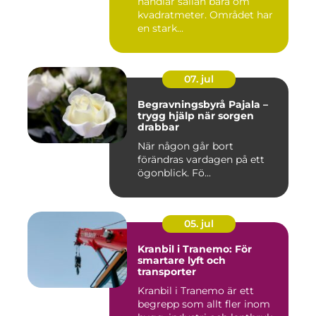
handlar sällan bara om
kvadratmeter. Området har
en stark...
07. jul
Begravningsbyrå Pajala –
trygg hjälp när sorgen
drabbar
När någon går bort
förändras vardagen på ett
ögonblick. Fö...
05. jul
Kranbil i Tranemo: För
smartare lyft och
transporter
Kranbil i Tranemo är ett
begrepp som allt fler inom