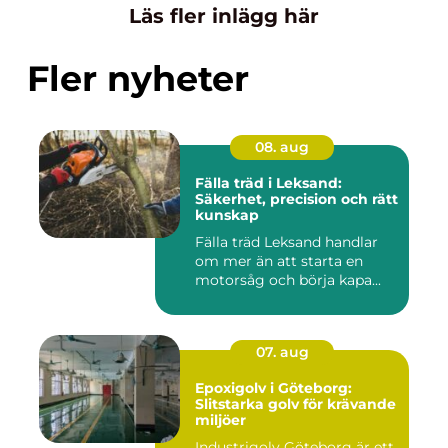
Läs fler inlägg här
Fler nyheter
08. aug
Fälla träd i Leksand:
Säkerhet, precision och rätt
kunskap
Fälla träd Leksand handlar
om mer än att starta en
motorsåg och börja kapa...
07. aug
Epoxigolv i Göteborg:
Slitstarka golv för krävande
miljöer
Industrigolv Göteborg är ett