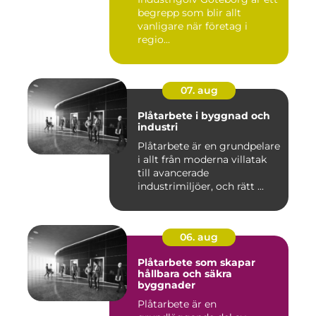
begrepp som blir allt
vanligare när företag i
regio...
07. aug
Plåtarbete i byggnad och
industri
Plåtarbete är en grundpelare
i allt från moderna villatak
till avancerade
industrimiljöer, och rätt ...
06. aug
Plåtarbete som skapar
hållbara och säkra
byggnader
Plåtarbete är en