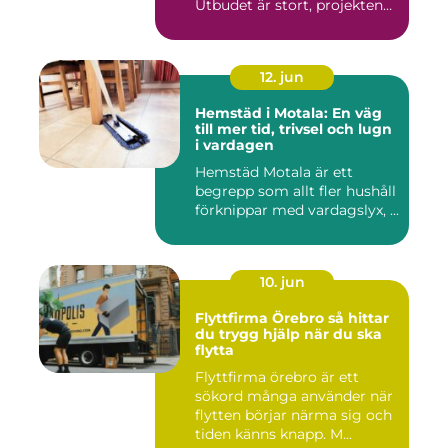
Utbudet är stort, projekten
ski...
12. jun
Hemstäd i Motala: En väg
till mer tid, trivsel och lugn
i vardagen
Hemstäd Motala är ett
begrepp som allt fler hushåll
förknippar med vardagslyx, ...
10. jun
Flyttfirma Örebro så hittar
du trygg hjälp när du ska
flytta
Flyttfirma örebro är ett
sökord många använder när
flytten börjar närma sig och
tiden känns knapp. M...