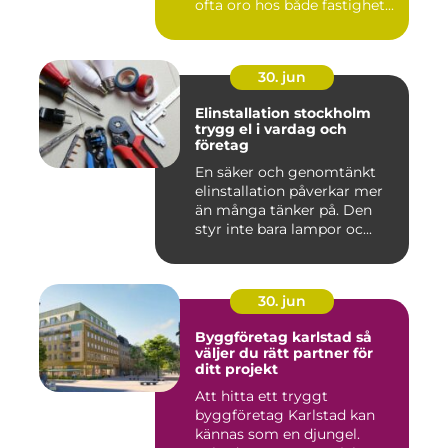
ofta oro hos både fastighet...
30. jun
Elinstallation stockholm
trygg el i vardag och
företag
En säker och genomtänkt
elinstallation påverkar mer
än många tänker på. Den
styr inte bara lampor oc...
30. jun
Byggföretag karlstad så
väljer du rätt partner för
ditt projekt
Att hitta ett tryggt
byggföretag Karlstad kan
kännas som en djungel.