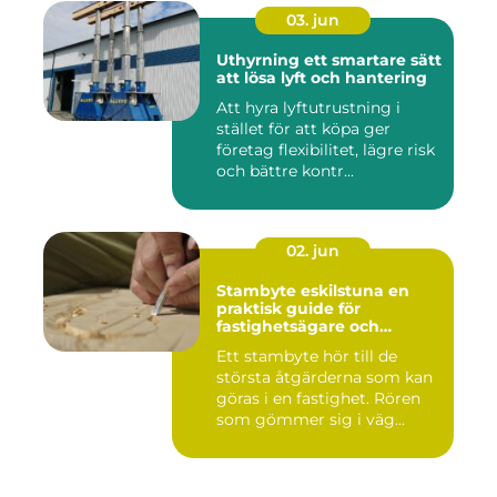
03. jun
Uthyrning ett smartare sätt
att lösa lyft och hantering
Att hyra lyftutrustning i
stället för att köpa ger
företag flexibilitet, lägre risk
och bättre kontr...
02. jun
Stambyte eskilstuna en
praktisk guide för
fastighetsägare och
bostadsrättsföreningar
Ett stambyte hör till de
största åtgärderna som kan
göras i en fastighet. Rören
som gömmer sig i väg...