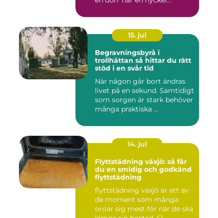
en dörr när en nyckel
försvunn...
15. jul
Begravningsbyrå i
trollhättan så hittar du rätt
stöd i en svår tid
När någon går bort ändras
livet på en sekund. Samtidigt
som sorgen är stark behöver
många praktiska ...
14. jul
Flyttstädning växjö: så får
du en smidig och godkänd
flyttstädning
flyttstädning växjö är ett av
de moment som många
oroar sig mest för när de ska