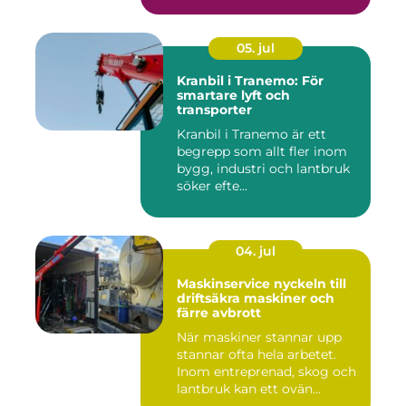
05. jul
Kranbil i Tranemo: För
smartare lyft och
transporter
Kranbil i Tranemo är ett
begrepp som allt fler inom
bygg, industri och lantbruk
söker efte...
04. jul
Maskinservice nyckeln till
driftsäkra maskiner och
färre avbrott
När maskiner stannar upp
stannar ofta hela arbetet.
Inom entreprenad, skog och
lantbruk kan ett ovän...