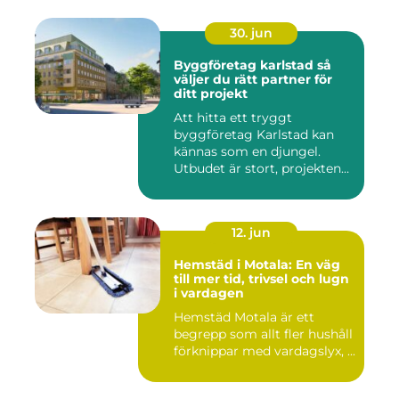
30. jun
Byggföretag karlstad så
väljer du rätt partner för
ditt projekt
Att hitta ett tryggt
byggföretag Karlstad kan
kännas som en djungel.
Utbudet är stort, projekten
ski...
12. jun
Hemstäd i Motala: En väg
till mer tid, trivsel och lugn
i vardagen
Hemstäd Motala är ett
begrepp som allt fler hushåll
förknippar med vardagslyx, ...