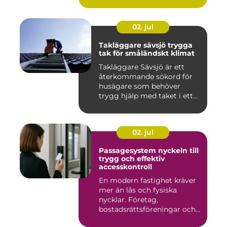
02. jul
Takläggare sävsjö trygga
tak för småländskt klimat
Takläggare Sävsjö är ett
återkommande sökord för
husägare som behöver
trygg hjälp med taket i ett
kr...
02. jul
Passagesystem nyckeln till
trygg och effektiv
accesskontroll
En modern fastighet kräver
mer än lås och fysiska
nycklar. Företag,
bostadsrättsföreningar och
offen...