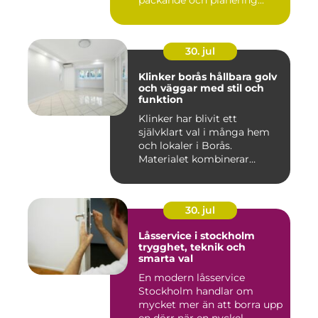
packande och planering...
30. jul
Klinker borås hållbara golv
och väggar med stil och
funktion
Klinker har blivit ett
självklart val i många hem
och lokaler i Borås.
Materialet kombinerar
slitsty...
30. jul
Låsservice i stockholm
trygghet, teknik och
smarta val
En modern låsservice
Stockholm handlar om
mycket mer än att borra upp