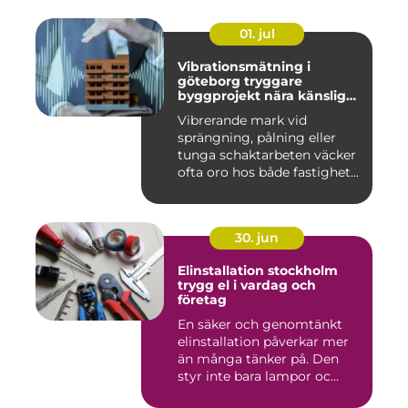
01. jul
Vibrationsmätning i
göteborg tryggare
byggprojekt nära känsliga
omgivningar
Vibrerande mark vid
sprängning, pålning eller
tunga schaktarbeten väcker
ofta oro hos både fastighet...
30. jun
Elinstallation stockholm
trygg el i vardag och
företag
En säker och genomtänkt
elinstallation påverkar mer
än många tänker på. Den
styr inte bara lampor oc...