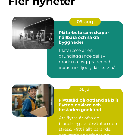
Fler nyheter
06. aug
Plåtarbete som skapar
hållbara och säkra
byggnader
Plåtarbete är en
grundläggande del av
moderna byggnader och
industrimiljöer, där krav på
hållbarhet,...
31. jul
Flyttstäd på gotland så blir
flytten enklare och
bostaden godkänd
Att flytta är ofta en
blandning av förväntan och
stress. Mitt i allt bärande,