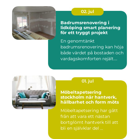
02. jul
Badrumsrenovering i
lidköping smart planering
för ett tryggt projekt
En genomtänkt
badrumsrenovering kan höja
både värdet på bostaden och
vardagskomforten rejält.
Samtid...
01. jul
Möbeltapetsering
stockholm när hantverk,
hållbarhet och form möts
Möbeltapetsering har gått
från att vara ett nästan
bortglömt hantverk till att
bli en självklar del ...