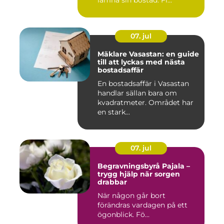
lämna sin bostad. Fl...
07. jul
Mäklare Vasastan: en guide
till att lyckas med nästa
bostadsaffär
En bostadsaffär i Vasastan
handlar sällan bara om
kvadratmeter. Området har
en stark...
07. jul
Begravningsbyrå Pajala –
trygg hjälp när sorgen
drabbar
När någon går bort
förändras vardagen på ett
ögonblick. Fö...