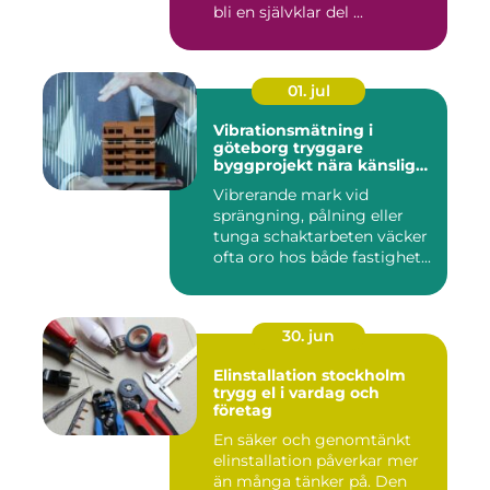
bli en självklar del ...
01. jul
Vibrationsmätning i
göteborg tryggare
byggprojekt nära känsliga
omgivningar
Vibrerande mark vid
sprängning, pålning eller
tunga schaktarbeten väcker
ofta oro hos både fastighet...
30. jun
Elinstallation stockholm
trygg el i vardag och
företag
En säker och genomtänkt
elinstallation påverkar mer
än många tänker på. Den