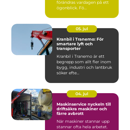
förändras vardagen på ett
ögonblick. Fö...
05. jul
Kranbil i Tranemo: För
smartare lyft och
transporter
Kranbil i Tranemo är ett
begrepp som allt fler inom
bygg, industri och lantbruk
söker efte...
04. jul
Maskinservice nyckeln till
driftsäkra maskiner och
färre avbrott
När maskiner stannar upp
stannar ofta hela arbetet.