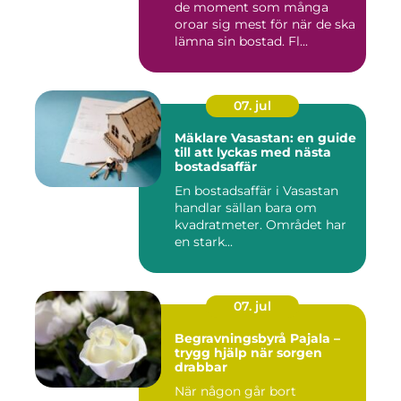
de moment som många
oroar sig mest för när de ska
lämna sin bostad. Fl...
07. jul
Mäklare Vasastan: en guide
till att lyckas med nästa
bostadsaffär
En bostadsaffär i Vasastan
handlar sällan bara om
kvadratmeter. Området har
en stark...
07. jul
Begravningsbyrå Pajala –
trygg hjälp när sorgen
drabbar
När någon går bort