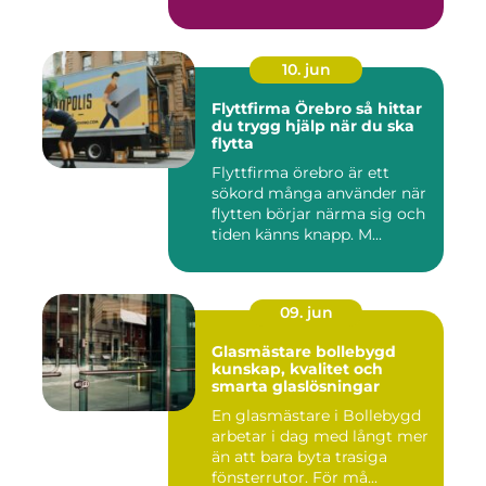
10. jun
Flyttfirma Örebro så hittar
du trygg hjälp när du ska
flytta
Flyttfirma örebro är ett
sökord många använder när
flytten börjar närma sig och
tiden känns knapp. M...
09. jun
Glasmästare bollebygd
kunskap, kvalitet och
smarta glaslösningar
En glasmästare i Bollebygd
arbetar i dag med långt mer
än att bara byta trasiga
fönsterrutor. För må...