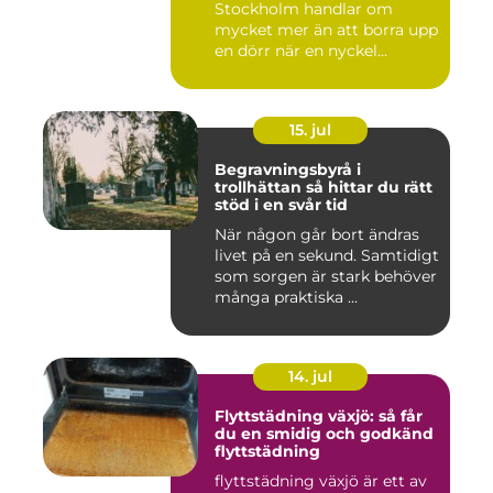
Stockholm handlar om
mycket mer än att borra upp
en dörr när en nyckel
försvunn...
15. jul
Begravningsbyrå i
trollhättan så hittar du rätt
stöd i en svår tid
När någon går bort ändras
livet på en sekund. Samtidigt
som sorgen är stark behöver
många praktiska ...
14. jul
Flyttstädning växjö: så får
du en smidig och godkänd
flyttstädning
flyttstädning växjö är ett av