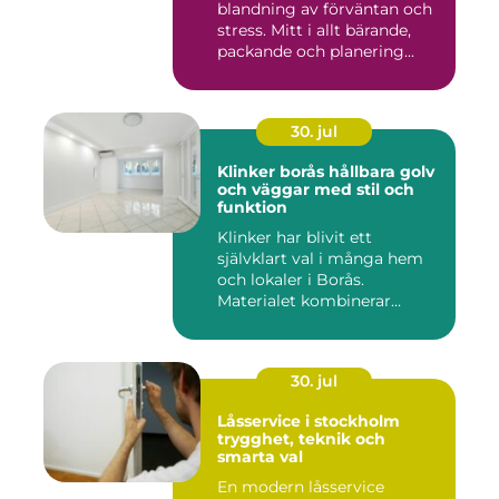
blandning av förväntan och
stress. Mitt i allt bärande,
packande och planering...
30. jul
Klinker borås hållbara golv
och väggar med stil och
funktion
Klinker har blivit ett
självklart val i många hem
och lokaler i Borås.
Materialet kombinerar
slitsty...
30. jul
Låsservice i stockholm
trygghet, teknik och
smarta val
En modern låsservice