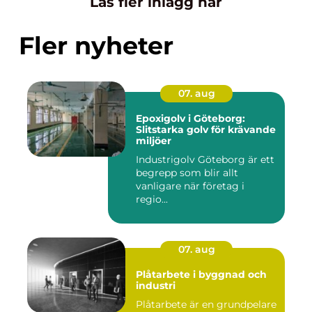
Läs fler inlägg här
Fler nyheter
07. aug
Epoxigolv i Göteborg:
Slitstarka golv för krävande
miljöer
Industrigolv Göteborg är ett
begrepp som blir allt
vanligare när företag i
regio...
07. aug
Plåtarbete i byggnad och
industri
Plåtarbete är en grundpelare