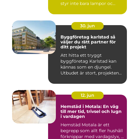
styr inte bara lampor oc...
30. jun
Byggföretag karlstad så
väljer du rätt partner för
ditt projekt
Att hitta ett tryggt
byggföretag Karlstad kan
kännas som en djungel.
Utbudet är stort, projekten
ski...
12. jun
Hemstäd i Motala: En väg
till mer tid, trivsel och lugn
i vardagen
Hemstäd Motala är ett
begrepp som allt fler hushåll
förknippar med vardagslyx, ...