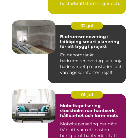
bostadsrättsföreningar och
offen...
02. jul
Badrumsrenovering i
lidköping smart planering
för ett tryggt projekt
En genomtänkt
badrumsrenovering kan höja
både värdet på bostaden och
vardagskomforten rejält.
Samtid...
01. jul
Möbeltapetsering
stockholm när hantverk,
hållbarhet och form möts
Möbeltapetsering har gått
från att vara ett nästan
bortglömt hantverk till att