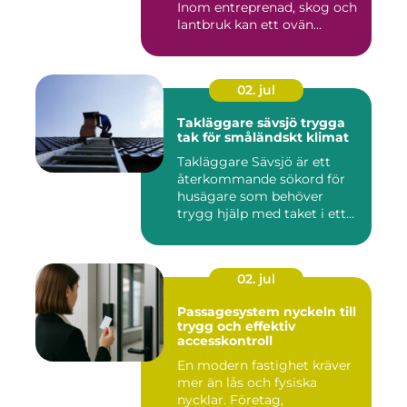
Inom entreprenad, skog och
lantbruk kan ett ovän...
02. jul
Takläggare sävsjö trygga
tak för småländskt klimat
Takläggare Sävsjö är ett
återkommande sökord för
husägare som behöver
trygg hjälp med taket i ett
kr...
02. jul
Passagesystem nyckeln till
trygg och effektiv
accesskontroll
En modern fastighet kräver
mer än lås och fysiska
nycklar. Företag,