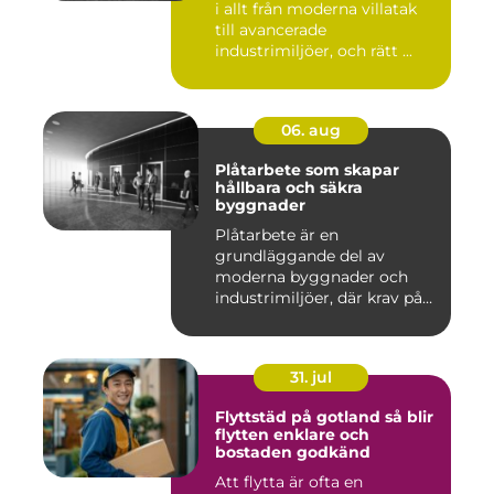
i allt från moderna villatak
till avancerade
industrimiljöer, och rätt ...
06. aug
Plåtarbete som skapar
hållbara och säkra
byggnader
Plåtarbete är en
grundläggande del av
moderna byggnader och
industrimiljöer, där krav på
hållbarhet,...
31. jul
Flyttstäd på gotland så blir
flytten enklare och
bostaden godkänd
Att flytta är ofta en