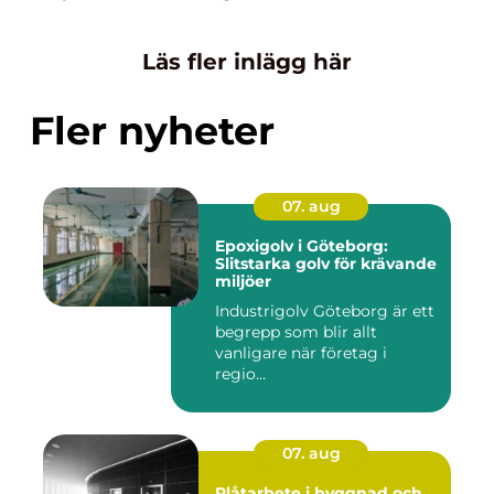
Läs fler inlägg här
Fler nyheter
07. aug
Epoxigolv i Göteborg:
Slitstarka golv för krävande
miljöer
Industrigolv Göteborg är ett
begrepp som blir allt
vanligare när företag i
regio...
07. aug
Plåtarbete i byggnad och