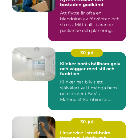
bostaden godkänd
Att flytta är ofta en
blandning av förväntan och
stress. Mitt i allt bärande,
packande och planering...
30. jul
Klinker borås hållbara golv
och väggar med stil och
funktion
Klinker har blivit ett
självklart val i många hem
och lokaler i Borås.
Materialet kombinerar
slitsty...
30. jul
Låsservice i stockholm
trygghet, teknik och