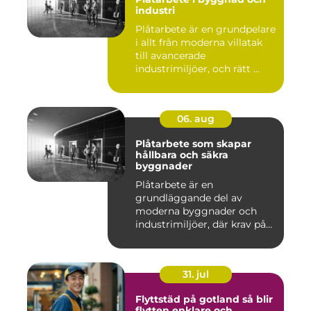
industri
Plåtarbete är en grundpelare
i allt från moderna villatak
till avancerade
industrimiljöer, och rätt ...
06. aug
Plåtarbete som skapar
hållbara och säkra
byggnader
Plåtarbete är en
grundläggande del av
moderna byggnader och
industrimiljöer, där krav på
hållbarhet,...
31. jul
Flyttstäd på gotland så blir
flytten enklare och