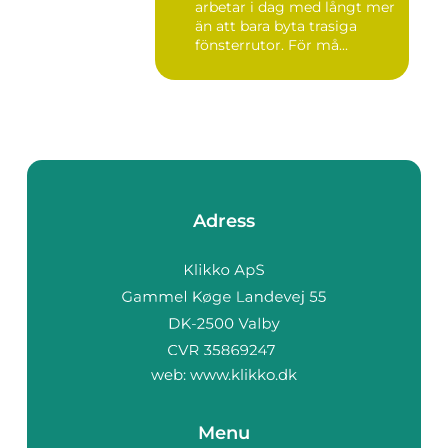
arbetar i dag med långt mer
än att bara byta trasiga
fönsterrutor. För må...
Adress
web:
www.klikko.dk
Menu