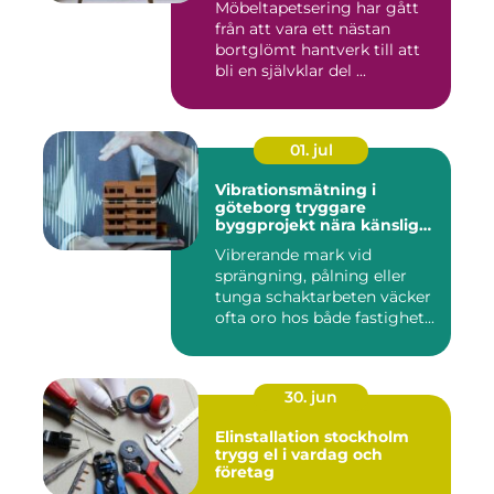
Möbeltapetsering har gått
från att vara ett nästan
bortglömt hantverk till att
bli en självklar del ...
01. jul
Vibrationsmätning i
göteborg tryggare
byggprojekt nära känsliga
omgivningar
Vibrerande mark vid
sprängning, pålning eller
tunga schaktarbeten väcker
ofta oro hos både fastighet...
30. jun
Elinstallation stockholm
trygg el i vardag och
företag