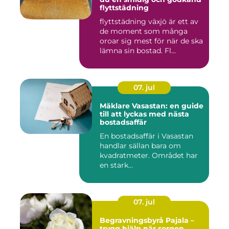
flyttstädning
flyttstädning växjö är ett av
de moment som många
oroar sig mest för när de ska
lämna sin bostad. Fl...
07. jul
Mäklare Vasastan: en guide
till att lyckas med nästa
bostadsaffär
En bostadsaffär i Vasastan
handlar sällan bara om
kvadratmeter. Området har
en stark...
07. jul
Begravningsbyrå Pajala –
trygg hjälp när sorgen