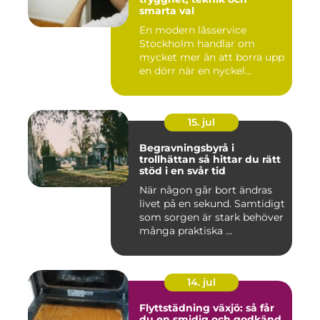
smarta val
En modern låsservice
Stockholm handlar om
mycket mer än att borra upp
en dörr när en nyckel
försvunn...
15. jul
Begravningsbyrå i
trollhättan så hittar du rätt
stöd i en svår tid
När någon går bort ändras
livet på en sekund. Samtidigt
som sorgen är stark behöver
många praktiska ...
14. jul
Flyttstädning växjö: så får
du en smidig och godkänd