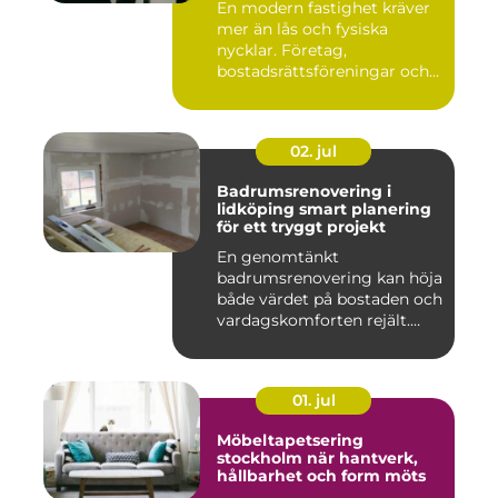
En modern fastighet kräver
mer än lås och fysiska
nycklar. Företag,
bostadsrättsföreningar och
offen...
02. jul
Badrumsrenovering i
lidköping smart planering
för ett tryggt projekt
En genomtänkt
badrumsrenovering kan höja
både värdet på bostaden och
vardagskomforten rejält.
Samtid...
01. jul
Möbeltapetsering
stockholm när hantverk,
hållbarhet och form möts