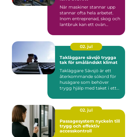
När maskiner stannar upp
stannar ofta hela arbetet.
Inom entreprenad, skog och
lantbruk kan ett ovän...
02. jul
Takläggare sävsjö trygga
tak för småländskt klimat
Takläggare Sävsjö är ett
återkommande sökord för
husägare som behöver
trygg hjälp med taket i ett
kr...
02. jul
Passagesystem nyckeln till
trygg och effektiv
accesskontroll