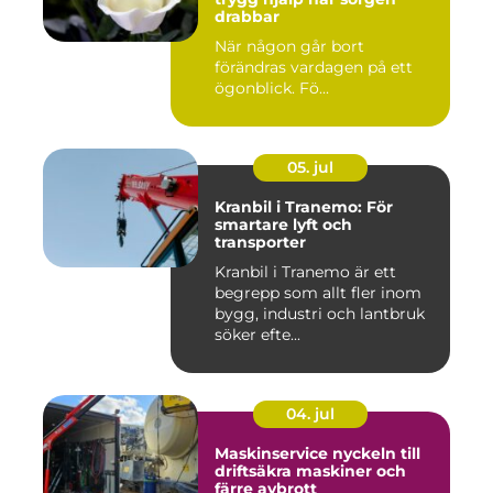
drabbar
När någon går bort
förändras vardagen på ett
ögonblick. Fö...
05. jul
Kranbil i Tranemo: För
smartare lyft och
transporter
Kranbil i Tranemo är ett
begrepp som allt fler inom
bygg, industri och lantbruk
söker efte...
04. jul
Maskinservice nyckeln till
driftsäkra maskiner och
färre avbrott