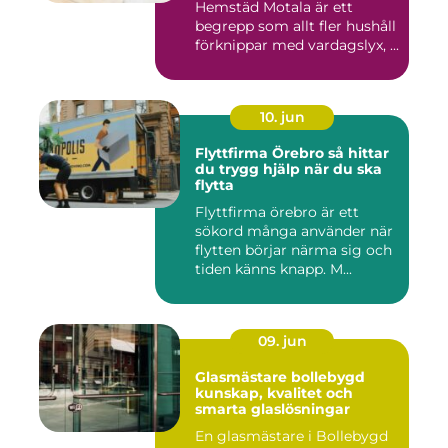
Hemstäd Motala är ett
begrepp som allt fler hushåll
förknippar med vardagslyx, ...
10. jun
Flyttfirma Örebro så hittar
du trygg hjälp när du ska
flytta
Flyttfirma örebro är ett
sökord många använder när
flytten börjar närma sig och
tiden känns knapp. M...
09. jun
Glasmästare bollebygd
kunskap, kvalitet och
smarta glaslösningar
En glasmästare i Bollebygd