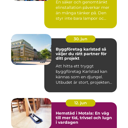
En säker och genomtänkt
elinstallation påverkar mer
än många tänker på. Den
styr inte bara lampor oc...
30. jun
Byggföretag karlstad så
väljer du rätt partner för
ditt projekt
Att hitta ett tryggt
byggföretag Karlstad kan
kännas som en djungel.
Utbudet är stort, projekten
ski...
12. jun
Hemstäd i Motala: En väg
till mer tid, trivsel och lugn
i vardagen