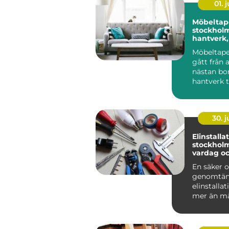
01. j
Möbeltap
stockholm n
hantverk,
och form
Möbeltape
gått från a
nästan bo
hantverk ti
självklar de
30. 
Elinstalla
stockholm trygg e
vardag oc
En säker 
genomtän
elinstalla
mer än m
på. Den st
lampor oc.