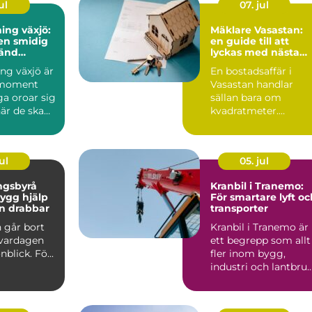
ul
07. jul
ning växjö:
Mäklare Vasastan:
 en smidig
en guide till att
änd
lyckas med nästa
ning
bostadsaffär
ing växjö är
En bostadsaffär i
 moment
Vasastan handlar
 oroar sig
sällan bara om
är de ska
kvadratmeter.
ostad. Fl...
Området har en
stark...
ul
05. jul
ngsbyrå
Kranbil i Tranemo:
rygg hjälp
För smartare lyft oc
n drabbar
transporter
 går bort
Kranbil i Tranemo är
 vardagen
ett begrepp som allt
blick. Fö...
fler inom bygg,
industri och lantbru
söker efte...