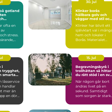
ul
30. jul
 på gotland
Klinker borås
tten
hållbara golv och
ch
väggar med stil och
 godkänd
funktion
är ofta en
Klinker har blivit ett
 av
självklart val i mång
och stress.
hem och lokaler i
 bärande,
Borås. Materialet
 och
kombinerar slitsty...
.
ul
15. jul
 i
Begravningsbyrå i
et,
trollhättan så hittar
h smarta
du rätt stöd i en svå
tid
 låsservice
När någon går bort
 handlar
ändras livet på en
t mer än
sekund. Samtidigt
upp en dörr
som sorgen är stark
kel
behöver många
praktiska ...