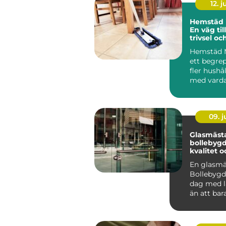
12. j
Hemstäd i
En väg til
trivsel oc
vardagen
Hemstäd M
ett begrep
fler hushå
med vardag
09. 
Glasmäst
bollebygd kunska
kvalitet 
glaslösni
En glasmä
Bollebygd 
dag med 
än att bar
trasiga fö
För må...