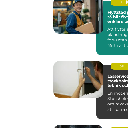
31. j
Flyttstäd
så blir fly
enklare o
bostaden
Att flytta 
blandning
förväntan 
Mitt i allt
packande
planering..
30. j
Låsservice
stockholm tryggh
teknik oc
val
En modern
Stockholm
om mycke
att borra 
när en nyc
försvunn...