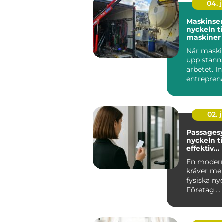
04. j
Maskinser
nyckeln ti
maskiner 
avbrott
När maski
upp stanna
arbetet. 
entrepren
och lantbr
ovän...
02. j
Passages
nyckeln ti
effektiv
accesskon
En modern
kräver mer
fysiska ny
Företag,
bostadsrä
r och offen