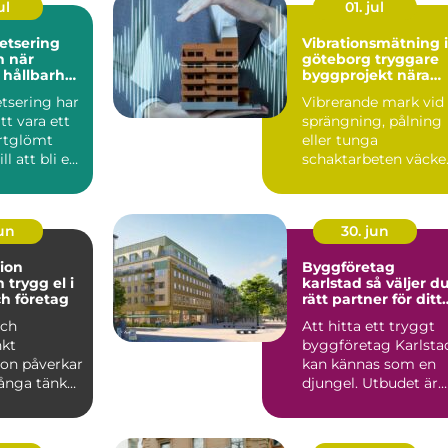
ul
01. jul
etsering
Vibrationsmätning i
är
göteborg tryggare
 hållbarhet
byggprojekt nära
 möts
känsliga
tsering har
Vibrerande mark vid
omgivningar
tt vara ett
sprängning, pålning
rtglömt
eller tunga
ll att bli en
schaktarbeten väcke
l ...
ofta oro hos både
fastighet...
jun
30. jun
tion
Byggföretag
l i
karlstad så väljer du
h företag
rätt partner för ditt
projekt
och
Att hitta ett tryggt
kt
byggföretag Karlsta
tion påverkar
kan kännas som en
ånga tänker
djungel. Utbudet är
yr inte bara
stort, projekten ski...
..