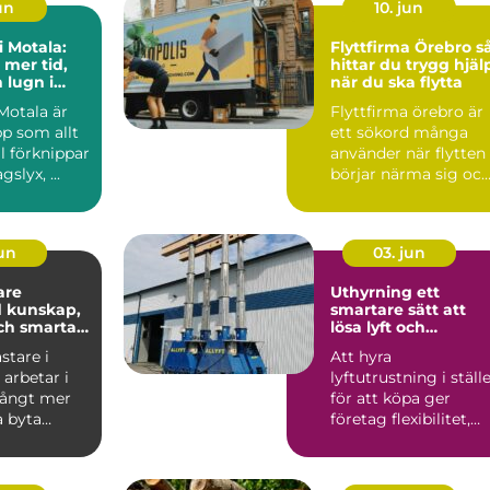
un
10. jun
 Motala:
Flyttfirma Örebro så
l mer tid,
hittar du trygg hjäl
h lugn i
när du ska flytta
otala är
Flyttfirma örebro är
p som allt
ett sökord många
ll förknippar
använder när flytten
slyx, ...
börjar närma sig oc
tiden känns knapp.
M...
jun
03. jun
are
Uthyrning ett
p,
smartare sätt att
och smarta
lösa lyft och
ngar
hantering
stare i
Att hyra
arbetar i
lyftutrustning i ställ
långt mer
för att köpa ger
a byta
företag flexibilitet,
nsterrutor.
lägre risk och bättre
kontr...