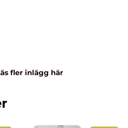
äs fler inlägg här
er