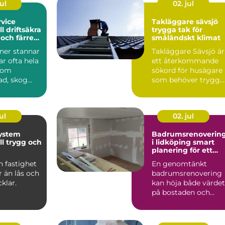
ul
02. jul
vice
Takläggare sävsjö
ll driftsäkra
trygga tak för
och färre
småländskt klimat
ner stannar
Takläggare Sävsjö är
r ofta hela
ett återkommande
Inom
sökord för husägare
ad, skog
som behöver trygg
uk kan ett
hjälp med taket i ett
kr...
ul
02. jul
ystem
Badrumsrenoverin
ll trygg och
i lidköping smart
planering för ett
troll
tryggt projekt
 fastighet
En genomtänkt
 än lås och
badrumsrenovering
cklar.
kan höja både värdet
på bostaden och
ttsföreninga
vardagskomforten
...
rejält. Samtid...