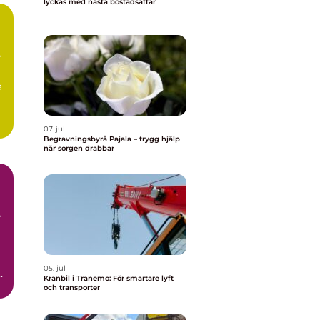
lyckas med nästa bostadsaffär
a
07. jul
Begravningsbyrå Pajala – trygg hjälp
när sorgen drabbar
r
05. jul
Kranbil i Tranemo: För smartare lyft
och transporter