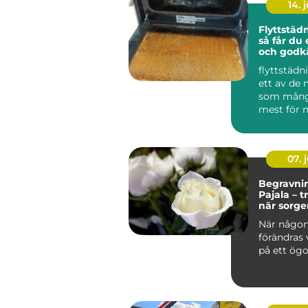
14. j
Flyttstäd
så får du
och godk
flyttstäd
flyttstädn
ett av de
som många
mest för n
lämna sin b
07. j
Begravni
Pajala – t
när sorge
När någon
förändras
på ett ögon