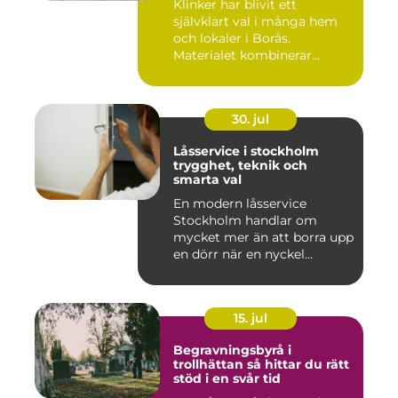
Klinker har blivit ett
självklart val i många hem
och lokaler i Borås.
Materialet kombinerar
slitsty...
30. jul
Låsservice i stockholm
trygghet, teknik och
smarta val
En modern låsservice
Stockholm handlar om
mycket mer än att borra upp
en dörr när en nyckel
försvunn...
15. jul
Begravningsbyrå i
trollhättan så hittar du rätt
stöd i en svår tid