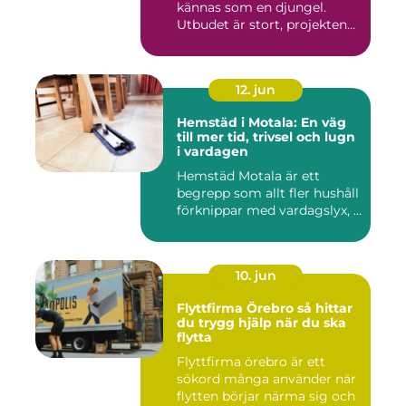
kännas som en djungel.
Utbudet är stort, projekten
ski...
12. jun
Hemstäd i Motala: En väg
till mer tid, trivsel och lugn
i vardagen
Hemstäd Motala är ett
begrepp som allt fler hushåll
förknippar med vardagslyx, ...
10. jun
Flyttfirma Örebro så hittar
du trygg hjälp när du ska
flytta
Flyttfirma örebro är ett
sökord många använder när
flytten börjar närma sig och