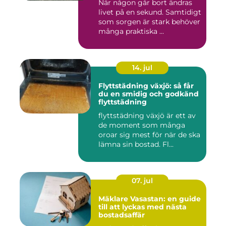
När någon går bort ändras
livet på en sekund. Samtidigt
som sorgen är stark behöver
många praktiska ...
14. jul
Flyttstädning växjö: så får
du en smidig och godkänd
flyttstädning
flyttstädning växjö är ett av
de moment som många
oroar sig mest för när de ska
lämna sin bostad. Fl...
07. jul
Mäklare Vasastan: en guide
till att lyckas med nästa
bostadsaffär