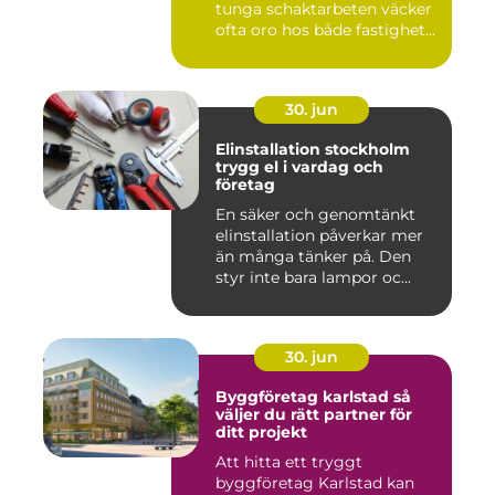
tunga schaktarbeten väcker
ofta oro hos både fastighet...
30. jun
Elinstallation stockholm
trygg el i vardag och
företag
En säker och genomtänkt
elinstallation påverkar mer
än många tänker på. Den
styr inte bara lampor oc...
30. jun
Byggföretag karlstad så
väljer du rätt partner för
ditt projekt
Att hitta ett tryggt
byggföretag Karlstad kan