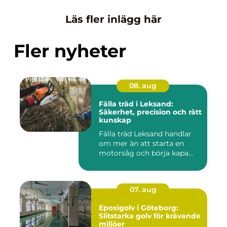
Läs fler inlägg här
Fler nyheter
08. aug
Fälla träd i Leksand:
Säkerhet, precision och rätt
kunskap
Fälla träd Leksand handlar
om mer än att starta en
motorsåg och börja kapa...
07. aug
Epoxigolv i Göteborg:
Slitstarka golv för krävande
miljöer