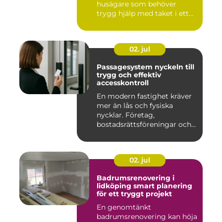
husägare som behöver
trygg hjälp med taket i ett
kr...
02. jul
Passagesystem nyckeln till
trygg och effektiv
accesskontroll
En modern fastighet kräver
mer än lås och fysiska
nycklar. Företag,
bostadsrättsföreningar och
offen...
02. jul
Badrumsrenovering i
lidköping smart planering
för ett tryggt projekt
En genomtänkt
badrumsrenovering kan höja