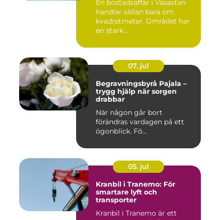
En bostadsaffär i Vasastan
handlar sällan bara om
kvadratmeter. Området har
en stark...
07. jul
Begravningsbyrå Pajala –
trygg hjälp när sorgen
drabbar
När någon går bort
förändras vardagen på ett
ögonblick. Fö...
05. jul
Kranbil i Tranemo: För
smartare lyft och
transporter
Kranbil i Tranemo är ett