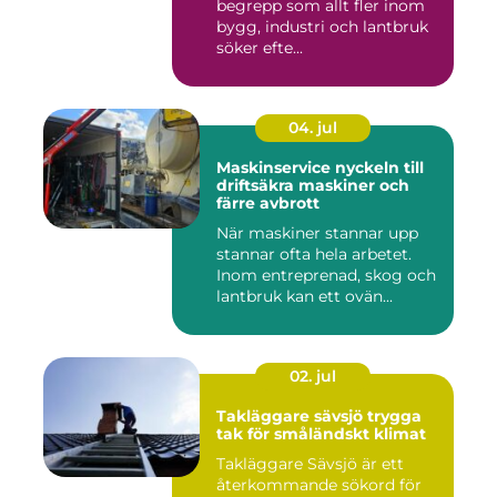
begrepp som allt fler inom
bygg, industri och lantbruk
söker efte...
04. jul
Maskinservice nyckeln till
driftsäkra maskiner och
färre avbrott
När maskiner stannar upp
stannar ofta hela arbetet.
Inom entreprenad, skog och
lantbruk kan ett ovän...
02. jul
Takläggare sävsjö trygga
tak för småländskt klimat
Takläggare Sävsjö är ett
återkommande sökord för