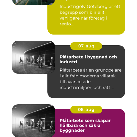
Industrigolv Göteborg är ett
begrepp som blir allt
vanligare när företag i
regio...
07. aug
Plåtarbete i byggnad och
industri
Plåtarbete är en grundpelare
i allt från moderna villatak
till avancerade
industrimiljöer, och rätt ...
06. aug
Plåtarbete som skapar
hållbara och säkra
byggnader