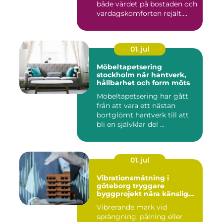
både värdet på bostaden och
vardagskomforten rejält.
Samtid...
01. jul
Möbeltapetsering
stockholm när hantverk,
hållbarhet och form möts
Möbeltapetsering har gått
från att vara ett nästan
bortglömt hantverk till att
bli en självklar del ...
01. jul
Vibrationsmätning i
göteborg tryggare
byggprojekt nära känsliga
omgivningar
Vibrerande mark vid
sprängning, pålning eller