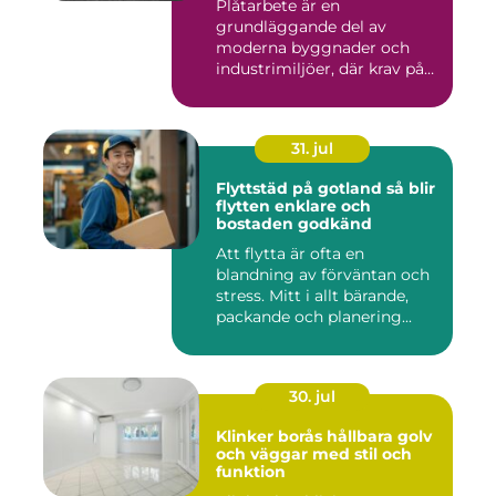
Plåtarbete är en
grundläggande del av
moderna byggnader och
industrimiljöer, där krav på
hållbarhet,...
31. jul
Flyttstäd på gotland så blir
flytten enklare och
bostaden godkänd
Att flytta är ofta en
blandning av förväntan och
stress. Mitt i allt bärande,
packande och planering...
30. jul
Klinker borås hållbara golv
och väggar med stil och
funktion