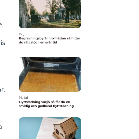
e.
15. jul
Begravningsbyrå i trollhättan så hittar
is
du rätt stöd i en svår tid
r.
14. jul
Flyttstädning växjö: så får du en
smidig och godkänd flyttstädning
a