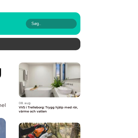
08. aug
nel
VVS i Trelleborg: Trygg hjälp med rör,
värme och vatten