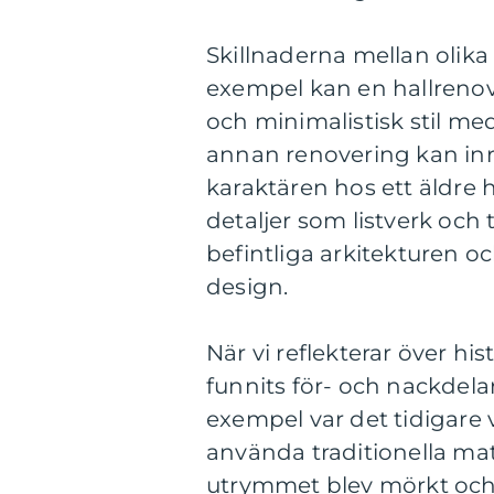
Skillnaderna mellan olika 
exempel kan en hallreno
och minimalistisk stil me
annan renovering kan inri
karaktären hos ett äldre
detaljer som listverk och 
befintliga arkitekturen o
design.
När vi reflekterar över his
funnits för- och nackdela
exempel var det tidigare 
använda traditionella mate
utrymmet blev mörkt och 