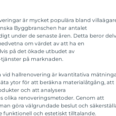
noveringar är mycket populära bland villaägar
venska Byggbranschen har antalet
digt under de senaste åren. Detta beror delv
 medvetna om värdet av att ha en
vis på det ökade utbudet av
-tjänster på marknaden.
a vid hallrenovering är kvantitativa mätninga
äta ytor för att beräkna materialåtgång, att
rodukter och att analysera
os olika renoveringsmetoder. Genom att
an göra välgrundade beslut och säkerställ
 funktionell och estetiskt tilltalande.