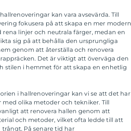
hallrenoveringar kan vara avsevärda. Till
vering fokusera på att skapa en mer moder
d rena linjer och neutrala färger, medan en
kta sig på att behålla den ursprungliga
 hem genom att återställa och renovera
trappräcken. Det är viktigt att överväga den
ch stilen i hemmet för att skapa en enhetlig
torien i hallrenoveringar kan vi se att det har
r med olika metoder och tekniker. Till
vanligt att renovera hallen genom att
rial och metoder, vilket ofta ledde till att
trångt. På senare tid har