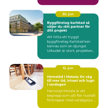
30. jun
Byggföretag karlstad så
väljer du rätt partner för
ditt projekt
Att hitta ett tryggt
byggföretag Karlstad kan
kännas som en djungel.
Utbudet är stort, projekten
ski...
12. jun
Hemstäd i Motala: En väg
till mer tid, trivsel och lugn
i vardagen
Hemstäd Motala är ett
begrepp som allt fler hushåll
förknippar med vardagslyx, ...