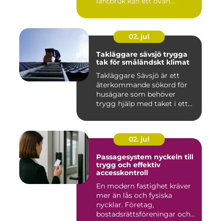
lantbruk kan ett ovän...
02. jul
Takläggare sävsjö trygga
tak för småländskt klimat
Takläggare Sävsjö är ett
återkommande sökord för
husägare som behöver
trygg hjälp med taket i ett
kr...
02. jul
Passagesystem nyckeln till
trygg och effektiv
accesskontroll
En modern fastighet kräver
mer än lås och fysiska
nycklar. Företag,
bostadsrättsföreningar och