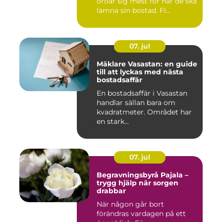
oroar sig mest för när de ska
lämna sin bostad. Fl...
07. jul
Mäklare Vasastan: en guide
till att lyckas med nästa
bostadsaffär
En bostadsaffär i Vasastan
handlar sällan bara om
kvadratmeter. Området har
en stark...
07. jul
Begravningsbyrå Pajala –
trygg hjälp när sorgen
drabbar
När någon går bort
förändras vardagen på ett