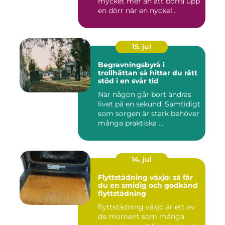
mycket mer än att borra upp
en dörr när en nyckel
försvunn...
15. jul
Begravningsbyrå i
trollhättan så hittar du rätt
stöd i en svår tid
När någon går bort ändras
livet på en sekund. Samtidigt
som sorgen är stark behöver
många praktiska ...
14. jul
Flyttstädning växjö: så får
du en smidig och godkänd
flyttstädning
flyttstädning växjö är ett av
de moment som många