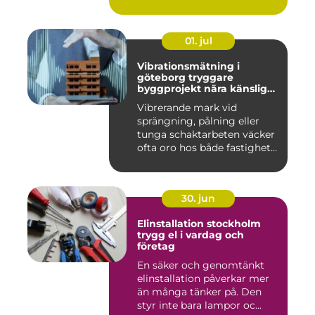
01. jul
Vibrationsmätning i
göteborg tryggare
byggprojekt nära känsliga
omgivningar
Vibrerande mark vid
sprängning, pålning eller
tunga schaktarbeten väcker
ofta oro hos både fastighet...
30. jun
Elinstallation stockholm
trygg el i vardag och
företag
En säker och genomtänkt
elinstallation påverkar mer
än många tänker på. Den
styr inte bara lampor oc...