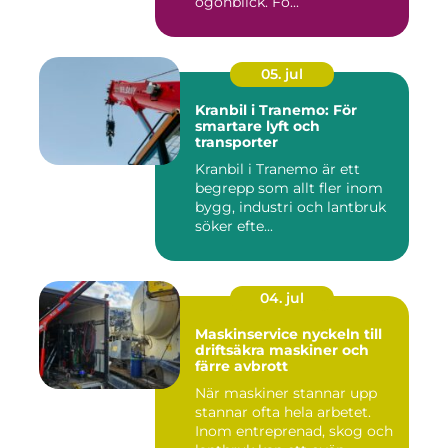
ögonblick. Fö...
05. jul
Kranbil i Tranemo: För
smartare lyft och
transporter
Kranbil i Tranemo är ett
begrepp som allt fler inom
bygg, industri och lantbruk
söker efte...
04. jul
Maskinservice nyckeln till
driftsäkra maskiner och
färre avbrott
När maskiner stannar upp
stannar ofta hela arbetet.
Inom entreprenad, skog och