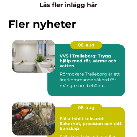
Läs fler inlägg här
Fler nyheter
08. aug
VVS i Trelleborg: Trygg
hjälp med rör, värme och
vatten
Rörmokare Trelleborg är ett
återkommande sökord för
många som beh&ou...
08. aug
Fälla träd i Leksand:
Säkerhet, precision och rätt
kunskap
Fälla träd Leksand handlar