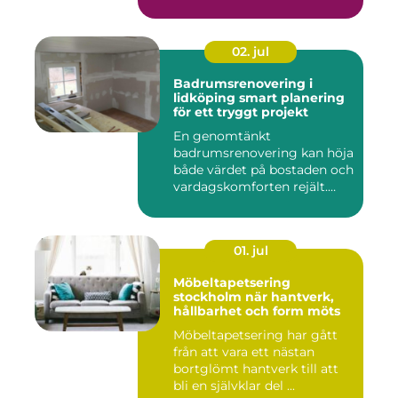
offen...
02. jul
Badrumsrenovering i
lidköping smart planering
för ett tryggt projekt
En genomtänkt
badrumsrenovering kan höja
både värdet på bostaden och
vardagskomforten rejält.
Samtid...
01. jul
Möbeltapetsering
stockholm när hantverk,
hållbarhet och form möts
Möbeltapetsering har gått
från att vara ett nästan
bortglömt hantverk till att
bli en självklar del ...