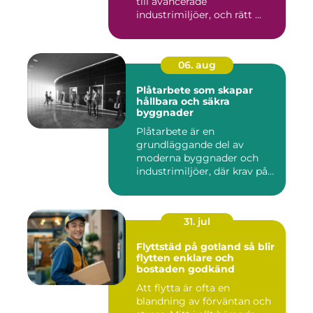
till avancerade
industrimiljöer, och rätt ...
06. aug
Plåtarbete som skapar
hållbara och säkra
byggnader
Plåtarbete är en
grundläggande del av
moderna byggnader och
industrimiljöer, där krav på
hållbarhet,...
31. jul
Flyttstäd på gotland så blir
flytten enklare och
bostaden godkänd
Att flytta är ofta en
blandning av förväntan och