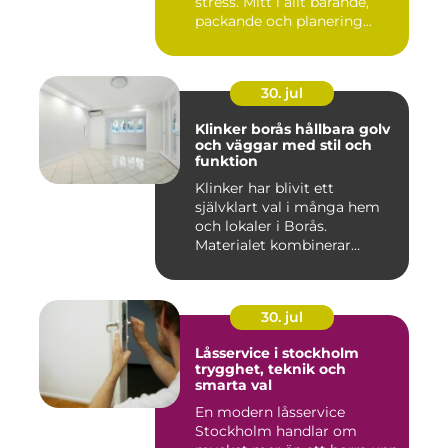
stress. Mitt i allt bärande,
packande och planering...
30. jul
Klinker borås hållbara golv
och väggar med stil och
funktion
Klinker har blivit ett
självklart val i många hem
och lokaler i Borås.
Materialet kombinerar
slitsty...
30. jul
Låsservice i stockholm
trygghet, teknik och
smarta val
En modern låsservice
Stockholm handlar om