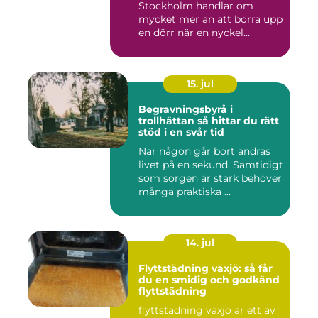
Stockholm handlar om
mycket mer än att borra upp
en dörr när en nyckel
försvunn...
15. jul
Begravningsbyrå i
trollhättan så hittar du rätt
stöd i en svår tid
När någon går bort ändras
livet på en sekund. Samtidigt
som sorgen är stark behöver
många praktiska ...
14. jul
Flyttstädning växjö: så får
du en smidig och godkänd
flyttstädning
flyttstädning växjö är ett av