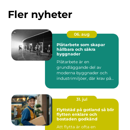
Fler nyheter
06. aug
Plåtarbete som skapar
hållbara och säkra
byggnader
Plåtarbete är en
grundläggande del av
moderna byggnader och
industrimiljöer, där krav på
hållbarhet,...
31. jul
Flyttstäd på gotland så blir
flytten enklare och
bostaden godkänd
Att flytta är ofta en