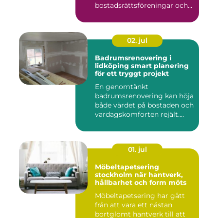
bostadsrättsföreningar och
offen...
02. jul
Badrumsrenovering i
lidköping smart planering
för ett tryggt projekt
En genomtänkt
badrumsrenovering kan höja
både värdet på bostaden och
vardagskomforten rejält.
Samtid...
01. jul
Möbeltapetsering
stockholm när hantverk,
hållbarhet och form möts
Möbeltapetsering har gått
från att vara ett nästan
bortglömt hantverk till att