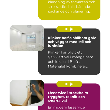
blandning av förväntan och
stress. Mitt i allt bärande,
packande och planering...
30. jul
Klinker borås hållbara golv
och väggar med stil och
funktion
Klinker har blivit ett
självklart val i många hem
och lokaler i Borås.
Materialet kombinerar
slitsty...
30. jul
Låsservice i stockholm
trygghet, teknik och
smarta val
En modern låsservice