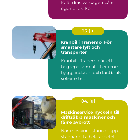
förändras vardagen på ett
ögonblick. Fö...
05. jul
Kranbil i Tranemo: För
smartare lyft och
transporter
Kranbil i Tranemo är ett
begrepp som allt fler inom
bygg, industri och lantbruk
söker efte...
04. jul
Maskinservice nyckeln till
driftsäkra maskiner och
färre avbrott
När maskiner stannar upp
stannar ofta hela arbetet.