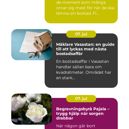
de moment som många
oroar sig mest för när de ska
lämna sin bostad. Fl...
07. jul
Mäklare Vasastan: en guide
till att lyckas med nästa
bostadsaffär
En bostadsaffär i Vasastan
handlar sällan bara om
kvadratmeter. Området har
en stark...
07. jul
Begravningsbyrå Pajala –
trygg hjälp när sorgen
drabbar
När någon går bort