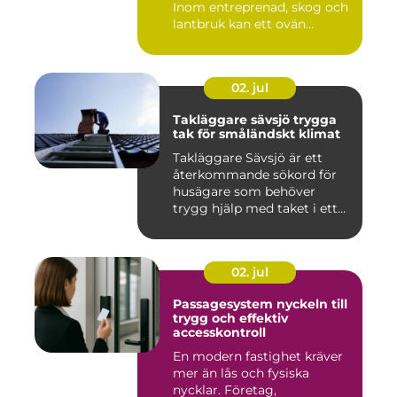
Inom entreprenad, skog och
lantbruk kan ett ovän...
02. jul
Takläggare sävsjö trygga
tak för småländskt klimat
Takläggare Sävsjö är ett
återkommande sökord för
husägare som behöver
trygg hjälp med taket i ett
kr...
02. jul
Passagesystem nyckeln till
trygg och effektiv
accesskontroll
En modern fastighet kräver
mer än lås och fysiska
nycklar. Företag,