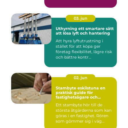
03. jun
Uthyrning ett smartare sätt
att lösa lyft och hantering
Att hyra lyftutrustning i
stället för att köpa ger
företag flexibilitet, lägre risk
och bättre kontr...
02. jun
Stambyte eskilstuna en
praktisk guide för
fastighetsägare och
bostadsrättsföreningar
Ett stambyte hör till de
största åtgärderna som kan
göras i en fastighet. Rören
som gömmer sig i väg...