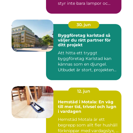
styr inte bara lampor oc...
30. jun
Byggföretag karlstad så
väljer du rätt partner för
ditt projekt
Att hitta ett tryggt
byggföretag Karlstad kan
kännas som en djungel.
Utbudet är stort, projekten
ski...
12. jun
Hemstäd i Motala: En väg
till mer tid, trivsel och lugn
i vardagen
Hemstäd Motala är ett
begrepp som allt fler hushåll
förknippar med vardagslyx, ...