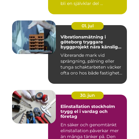
bli en självklar del ...
01. jul
Vibrationsmätning i
göteborg tryggare
byggprojekt nära känsliga
omgivningar
Vibrerande mark vid
sprängning, pålning eller
tunga schaktarbeten väcker
ofta oro hos både fastighet...
30. jun
Elinstallation stockholm
trygg el i vardag och
företag
En säker och genomtänkt
elinstallation påverkar mer
än många tänker på. Den