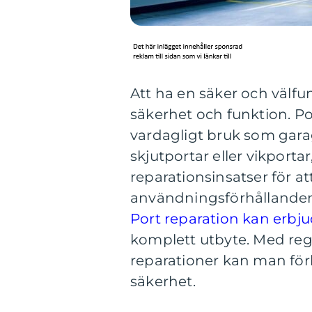
Att ha en säker och välf
säkerhet och funktion. Po
vardagligt bruk som garag
skjutportar eller vikportar
reparationsinsatser för a
användningsförhållande
Port reparation kan erbju
komplett utbyte. Med re
reparationer kan man för
säkerhet.