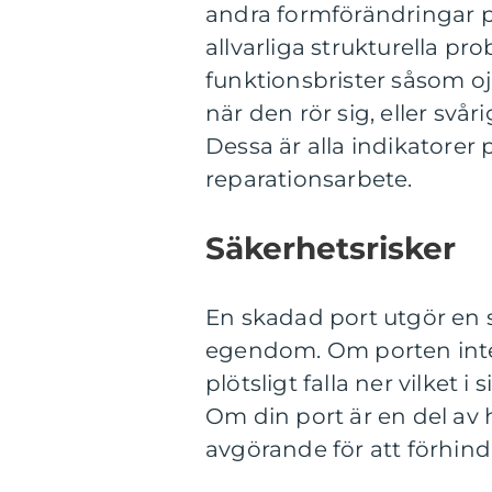
andra formförändringar på
allvarliga strukturella 
funktionsbrister såsom o
när den rör sig, eller svår
Dessa är alla indikatorer
reparationsarbete.
Säkerhetsrisker
En skadad port utgör en 
egendom. Om porten inte 
plötsligt falla ner vilket i
Om din port är en del av
avgörande för att förhindr