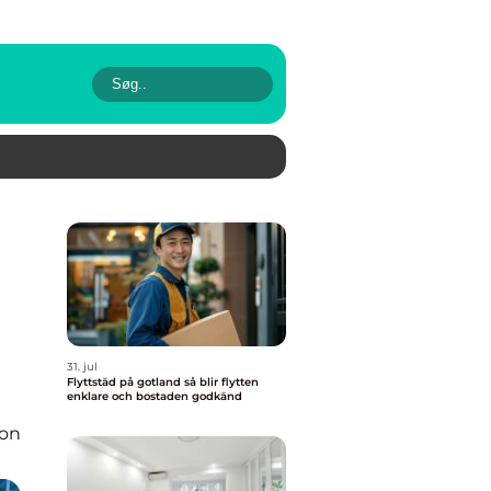
31. jul
Flyttstäd på gotland så blir flytten
enklare och bostaden godkänd
ion