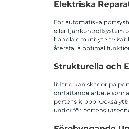
Elektriska Repara
För automatiska portsys
eller fjärrkontrollsystem o
handla om utbyte av kablar
återställa optimal funktio
Strukturella och 
Ibland kan skador på port
omfattande arbete som att
portens kropp. Också ytb
under för portens utseend
Förebyggande Und