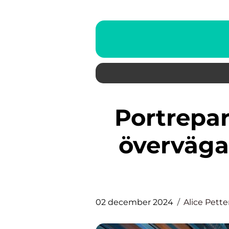
Portreparation – När ska Du
överväga
02 december 2024
Alice Pett