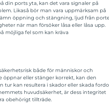
 din ports yta, kan det vara signaler på
problem. Likaså bör man vara uppmärksam på
jämn öppning och stängning, ljud från port
igheter när man försöker låsa eller låsa upp.
 på möjliga fel som kan kräva
säkerhetsrisk både för människor och
öppnar eller stänger korrekt, kan den
 sin tur kan resultera i skador eller skada ford
 hemmets huvudsäkerhet, är dess integritet
a obehörigt tillträde.