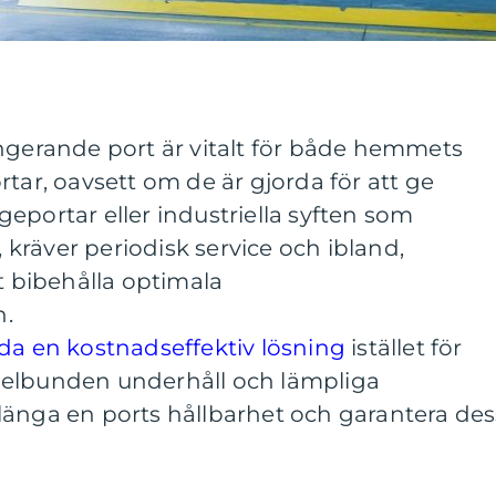
ungerande port är vitalt för både hemmets
rtar, oavsett om de är gjorda för att ge
eportar eller industriella syften som
, kräver periodisk service och ibland,
tt bibehålla optimala
n.
da en kostnadseffektiv lösning
istället för
gelbunden underhåll och lämpliga
länga en ports hållbarhet och garantera des