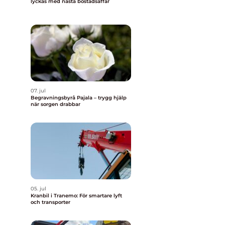
lyckas med nästa bostadsaffär
07. jul
Begravningsbyrå Pajala – trygg hjälp
när sorgen drabbar
05. jul
Kranbil i Tranemo: För smartare lyft
och transporter