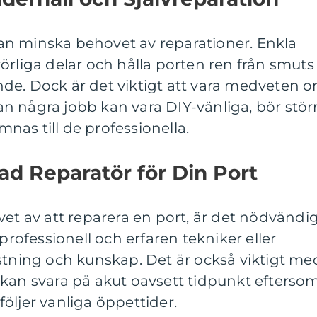
n minska behovet av reparationer. Enkla
örliga delar och hålla porten ren från smuts
de. Dock är det viktigt att vara medveten 
n några jobb kan vara DIY-vänliga, bör stör
ämnas till de professionella.
rad Reparatör för Din Port
vet av att reparera en port, är det nödvändi
 professionell och erfaren tekniker eller
stning och kunskap. Det är också viktigt me
 kan svara på akut oavsett tidpunkt efterso
öljer vanliga öppettider.