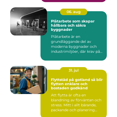
06. aug
Plåtarbete som skapar
hållbara och säkra
byggnader
Plåtarbete är en
grundläggande del av
moderna byggnader och
industrimiljöer, där krav på
hållbarhet,...
31. jul
Flyttstäd på gotland så blir
flytten enklare och
bostaden godkänd
Att flytta är ofta en
blandning av förväntan och
stress. Mitt i allt bärande,
packande och planering...