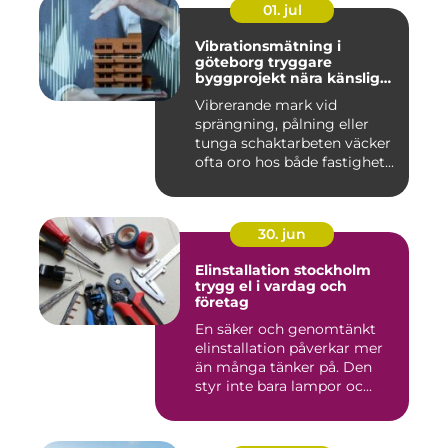
01. jul
Vibrationsmätning i
göteborg tryggare
byggprojekt nära känsliga
omgivningar
Vibrerande mark vid
sprängning, pålning eller
tunga schaktarbeten väcker
ofta oro hos både fastighet...
30. jun
Elinstallation stockholm
trygg el i vardag och
företag
En säker och genomtänkt
elinstallation påverkar mer
än många tänker på. Den
styr inte bara lampor oc...