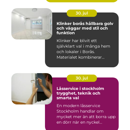
30. jul
Klinker borås hållbara golv
och väggar med stil och
funktion
Klinker har blivit ett
självklart val i många hem
och lokaler i Borås.
Materialet kombinerar
slitsty...
30. jul
Låsservice i stockholm
trygghet, teknik och
smarta val
En modern låsservice
Stockholm handlar om
mycket mer än att borra upp
en dörr när en nyckel
försvunn...