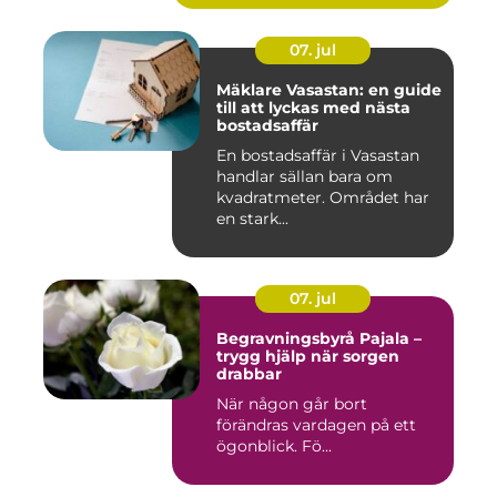
07. jul
Mäklare Vasastan: en guide
till att lyckas med nästa
bostadsaffär
En bostadsaffär i Vasastan
handlar sällan bara om
kvadratmeter. Området har
en stark...
07. jul
Begravningsbyrå Pajala –
trygg hjälp när sorgen
drabbar
När någon går bort
förändras vardagen på ett
ögonblick. Fö...