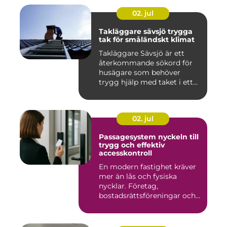
02. jul
Takläggare sävsjö trygga
tak för småländskt klimat
Takläggare Sävsjö är ett
återkommande sökord för
husägare som behöver
trygg hjälp med taket i ett
kr...
02. jul
Passagesystem nyckeln till
trygg och effektiv
accesskontroll
En modern fastighet kräver
mer än lås och fysiska
nycklar. Företag,
bostadsrättsföreningar och
offen...