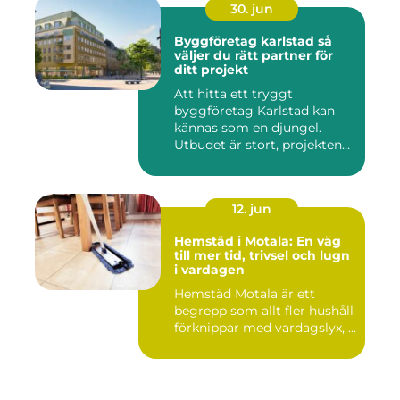
30. jun
Byggföretag karlstad så
väljer du rätt partner för
ditt projekt
Att hitta ett tryggt
byggföretag Karlstad kan
kännas som en djungel.
Utbudet är stort, projekten
ski...
12. jun
Hemstäd i Motala: En väg
till mer tid, trivsel och lugn
i vardagen
Hemstäd Motala är ett
begrepp som allt fler hushåll
förknippar med vardagslyx, ...