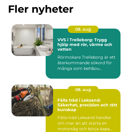
Fler nyheter
08. aug
VVS i Trelleborg: Trygg
hjälp med rör, värme och
vatten
Rörmokare Trelleborg är ett
återkommande sökord för
många som beh&ou...
08. aug
Fälla träd i Leksand:
Säkerhet, precision och rätt
kunskap
Fälla träd Leksand handlar
om mer än att starta en
motorsåg och börja kapa...