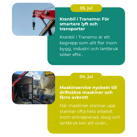
05. jul
Kranbil i Tranemo: För
smartare lyft och
transporter
Kranbil i Tranemo är ett
begrepp som allt fler inom
bygg, industri och lantbruk
söker efte...
04. jul
Maskinservice nyckeln till
driftsäkra maskiner och
färre avbrott
När maskiner stannar upp
stannar ofta hela arbetet.
Inom entreprenad, skog och
lantbruk kan ett ovän...