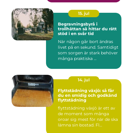
15. jul
Begravningsbyrå i
trollhättan så hittar du rätt
stöd i en svår tid
När någon går bort ändras
livet på en sekund. Samtidigt
som sorgen är stark behöver
många praktiska ...
14. jul
Flyttstädning växjö: så får
du en smidig och godkänd
flyttstädning
flyttstädning växjö är ett av
de moment som många
oroar sig mest för när de ska
lämna sin bostad. Fl...