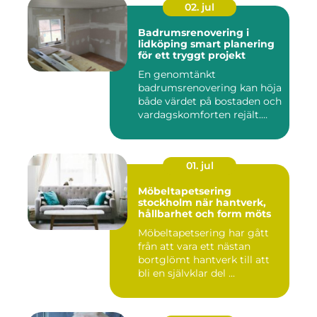
02. jul
Badrumsrenovering i
lidköping smart planering
för ett tryggt projekt
En genomtänkt
badrumsrenovering kan höja
både värdet på bostaden och
vardagskomforten rejält.
Samtid...
01. jul
Möbeltapetsering
stockholm när hantverk,
hållbarhet och form möts
Möbeltapetsering har gått
från att vara ett nästan
bortglömt hantverk till att
bli en självklar del ...