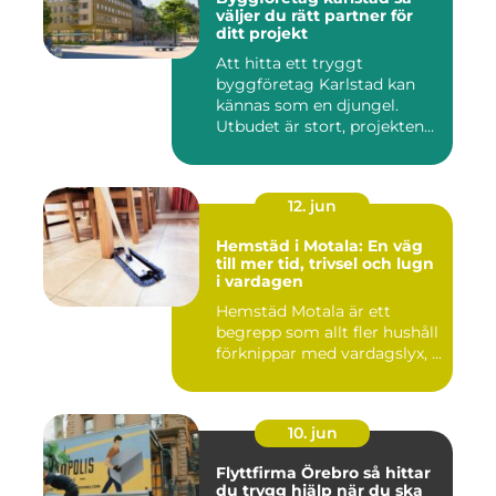
väljer du rätt partner för
ditt projekt
Att hitta ett tryggt
byggföretag Karlstad kan
kännas som en djungel.
Utbudet är stort, projekten
ski...
12. jun
Hemstäd i Motala: En väg
till mer tid, trivsel och lugn
i vardagen
Hemstäd Motala är ett
begrepp som allt fler hushåll
förknippar med vardagslyx, ...
10. jun
Flyttfirma Örebro så hittar
du trygg hjälp när du ska