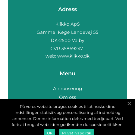
Adress
web:
www.klikko.dk
Menu
Annonsering
Om oss
Cookies
På vores website bruges cookies til at huske dine
indstillinger, statistik og personalisering af indhold og
Kontakta oss
annoncer. Denne information deles med tredjepart. Ved
Sitemap
fortsat brug af websiden godkender du cookiepolitikken.
Ok
Privatlivspolitik