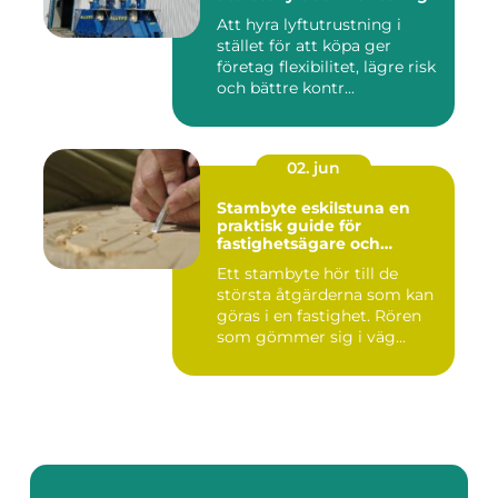
Att hyra lyftutrustning i
stället för att köpa ger
företag flexibilitet, lägre risk
och bättre kontr...
02. jun
Stambyte eskilstuna en
praktisk guide för
fastighetsägare och
bostadsrättsföreningar
Ett stambyte hör till de
största åtgärderna som kan
göras i en fastighet. Rören
som gömmer sig i väg...