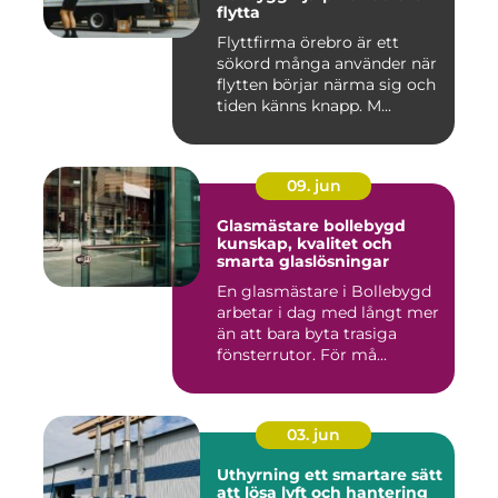
flytta
Flyttfirma örebro är ett
sökord många använder när
flytten börjar närma sig och
tiden känns knapp. M...
09. jun
Glasmästare bollebygd
kunskap, kvalitet och
smarta glaslösningar
En glasmästare i Bollebygd
arbetar i dag med långt mer
än att bara byta trasiga
fönsterrutor. För må...
03. jun
Uthyrning ett smartare sätt
att lösa lyft och hantering