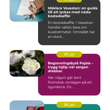
Mäklare Vasastan: en guide
till att lyckas med nästa
bostadsaffär
En bostadsaffär i Vasastan
handlar sällan bara om
kvadratmeter. Området har
en stark...
07. jul
Begravningsbyrå Pajala –
trygg hjälp när sorgen
drabbar
När någon går bort
förändras vardagen på ett
ögonblick. Fö...
05. jul