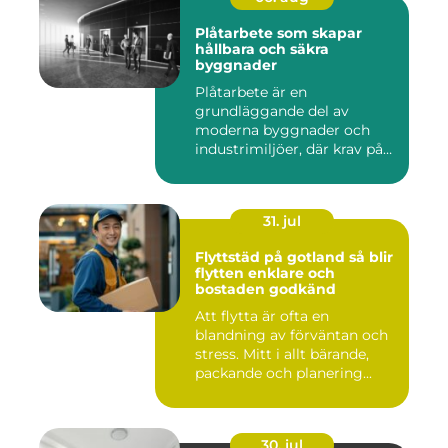
Plåtarbete som skapar
hållbara och säkra
byggnader
Plåtarbete är en
grundläggande del av
moderna byggnader och
industrimiljöer, där krav på
hållbarhet,...
31. jul
Flyttstäd på gotland så blir
flytten enklare och
bostaden godkänd
Att flytta är ofta en
blandning av förväntan och
stress. Mitt i allt bärande,
packande och planering...
30. jul