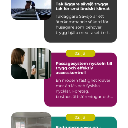
Takläggare sävsjö trygga
tak för småländskt klimat
Takläggare Sävsjö är ett
återkommande sökord för
husägare som behöver
trygg hjälp med taket i ett
kr...
02. jul
Passagesystem nyckeln till
trygg och effektiv
accesskontroll
En modern fastighet kräver
mer än lås och fysiska
nycklar. Företag,
bostadsrättsföreningar och
offen...
02. jul
Badrumsrenovering i