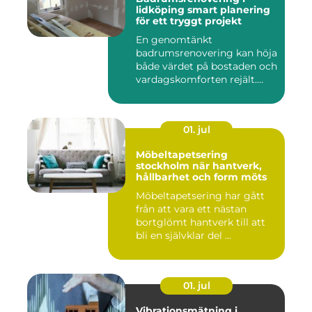
lidköping smart planering
för ett tryggt projekt
En genomtänkt
badrumsrenovering kan höja
både värdet på bostaden och
vardagskomforten rejält.
Samtid...
01. jul
Möbeltapetsering
stockholm när hantverk,
hållbarhet och form möts
Möbeltapetsering har gått
från att vara ett nästan
bortglömt hantverk till att
bli en självklar del ...
01. jul
Vibrationsmätning i