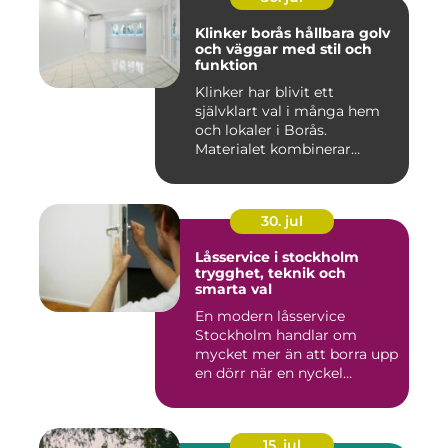
Klinker borås hållbara golv
och väggar med stil och
funktion
Klinker har blivit ett
självklart val i många hem
och lokaler i Borås.
Materialet kombinerar
slitsty...
30. jul
Låsservice i stockholm
trygghet, teknik och
smarta val
En modern låsservice
Stockholm handlar om
mycket mer än att borra upp
en dörr när en nyckel
försvunn...
15. jul