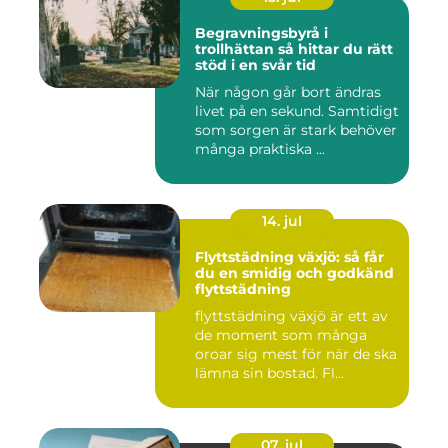
Begravningsbyrå i
trollhättan så hittar du rätt
stöd i en svår tid
När någon går bort ändras
livet på en sekund. Samtidigt
som sorgen är stark behöver
många praktiska ...
14. jul
Flyttstädning växjö: så får
du en smidig och godkänd
flyttstädning
flyttstädning växjö är ett av
de moment som många
oroar sig mest för när de ska
lämna sin bostad. Fl...
07. jul