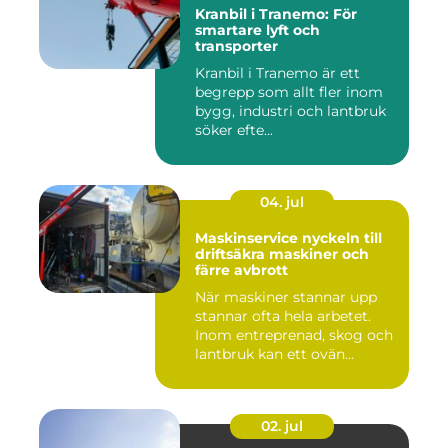
Kranbil i Tranemo: För
smartare lyft och
transporter
Kranbil i Tranemo är ett
begrepp som allt fler inom
bygg, industri och lantbruk
söker efte...
04. jul
Maskinservice nyckeln till
driftsäkra maskiner och
färre avbrott
När maskiner stannar upp
stannar ofta hela arbetet.
Inom entreprenad, skog och
lantbruk kan ett ovän...
02. jul