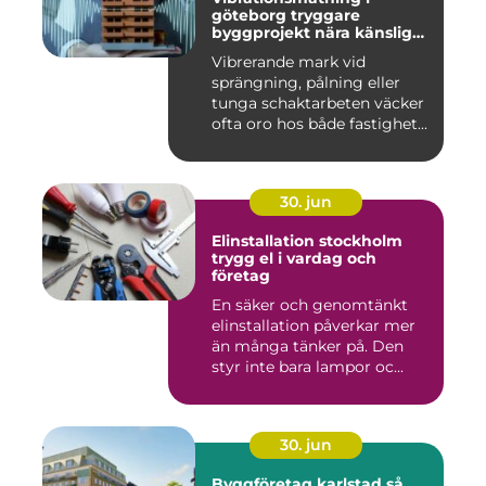
göteborg tryggare
byggprojekt nära känsliga
omgivningar
Vibrerande mark vid
sprängning, pålning eller
tunga schaktarbeten väcker
ofta oro hos både fastighet...
30. jun
Elinstallation stockholm
trygg el i vardag och
företag
En säker och genomtänkt
elinstallation påverkar mer
än många tänker på. Den
styr inte bara lampor oc...
30. jun
Byggföretag karlstad så