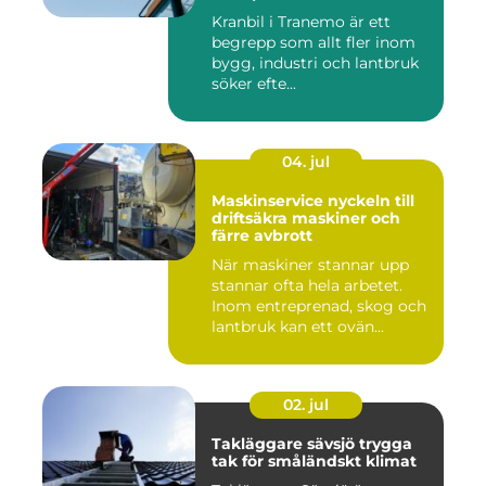
Kranbil i Tranemo är ett
begrepp som allt fler inom
bygg, industri och lantbruk
söker efte...
04. jul
Maskinservice nyckeln till
driftsäkra maskiner och
färre avbrott
När maskiner stannar upp
stannar ofta hela arbetet.
Inom entreprenad, skog och
lantbruk kan ett ovän...
02. jul
Takläggare sävsjö trygga
tak för småländskt klimat