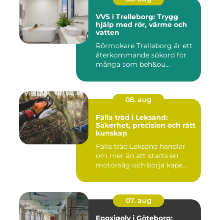
VVS i Trelleborg: Trygg
hjälp med rör, värme och
vatten
Rörmokare Trelleborg är ett
återkommande sökord för
många som beh&ou...
08. aug
Fälla träd i Leksand:
Säkerhet, precision och rätt
kunskap
Fälla träd Leksand handlar
om mer än att starta en
motorsåg och börja kapa...
07. aug
Epoxigolv i Göteborg: