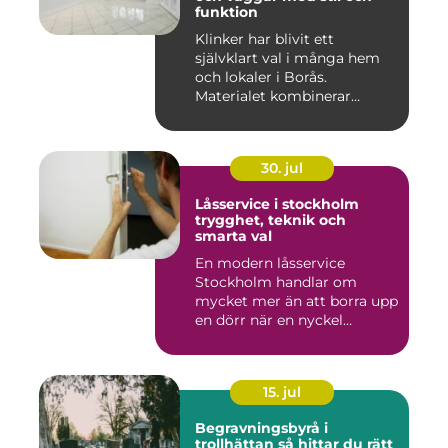
funktion
Klinker har blivit ett
självklart val i många hem
och lokaler i Borås.
Materialet kombinerar
slitsty...
30. jul
Låsservice i stockholm
trygghet, teknik och
smarta val
En modern låsservice
Stockholm handlar om
mycket mer än att borra upp
en dörr när en nyckel
försvunn...
15. jul
Begravningsbyrå i
trollhättan så hittar du rätt