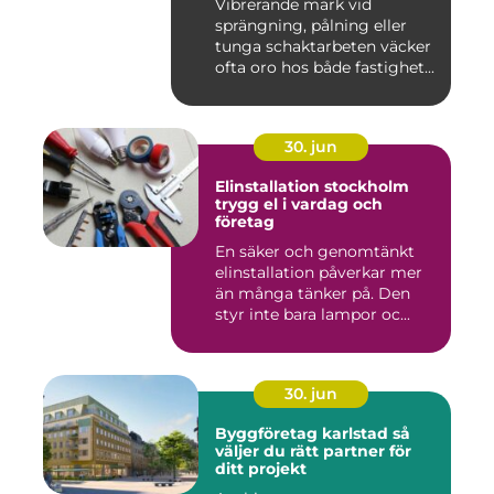
Vibrerande mark vid
sprängning, pålning eller
tunga schaktarbeten väcker
ofta oro hos både fastighet...
30. jun
Elinstallation stockholm
trygg el i vardag och
företag
En säker och genomtänkt
elinstallation påverkar mer
än många tänker på. Den
styr inte bara lampor oc...
30. jun
Byggföretag karlstad så
väljer du rätt partner för
ditt projekt