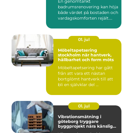
En genomtänkt
badrumsrenovering kan höja
både värdet på bostaden och
vardagskomforten rejält.
Samtid...
01. jul
Möbeltapetsering
stockholm när hantverk,
hållbarhet och form möts
Möbeltapetsering har gått
från att vara ett nästan
bortglömt hantverk till att
bli en självklar del ...
01. jul
Vibrationsmätning i
göteborg tryggare
byggprojekt nära känsliga
omgivningar