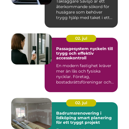
Takläggare Sävsjö är ett
återkommande sökord för
husägare som behöver
trygg hjälp med taket i ett
kr...
02. jul
Passagesystem nyckeln till
trygg och effektiv
accesskontroll
En modern fastighet kräver
mer än lås och fysiska
nycklar. Företag,
bostadsrättsföreningar och
offen...
02. jul
Badrumsrenovering i
lidköping smart planering
för ett tryggt projekt