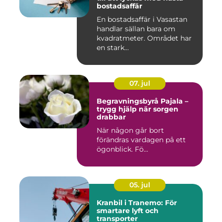
bostadsaffär
En bostadsaffär i Vasastan
handlar sällan bara om
kvadratmeter. Området har
en stark...
07. jul
Begravningsbyrå Pajala –
trygg hjälp när sorgen
drabbar
När någon går bort
förändras vardagen på ett
ögonblick. Fö...
05. jul
Kranbil i Tranemo: För
smartare lyft och
transporter