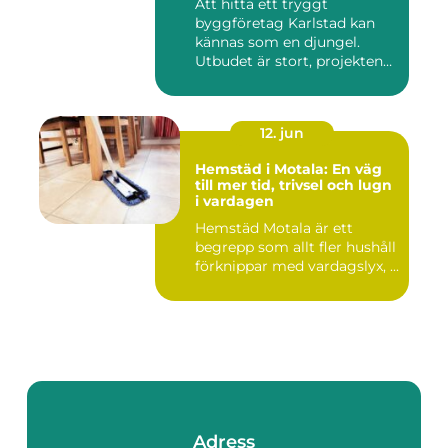
Att hitta ett tryggt
byggföretag Karlstad kan
kännas som en djungel.
Utbudet är stort, projekten
ski...
12. jun
Hemstäd i Motala: En väg
till mer tid, trivsel och lugn
i vardagen
Hemstäd Motala är ett
begrepp som allt fler hushåll
förknippar med vardagslyx, ...
Adress