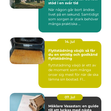
stöd i en svår tid
När någon går bort ändras
livet på en sekund. Samtidigt
som sorgen är stark behöver
många praktiska ...
14. jul
Flyttstädning växjö: så får
du en smidig och godkänd
flyttstädning
flyttstädning växjö är ett av
de moment som många
oroar sig mest för när de ska
lämna sin bostad. Fl...
07. jul
Mäklare Vasastan: en guide
till att lyckas med nästa