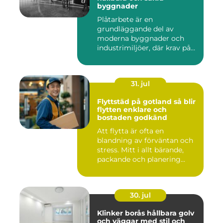
byggnader
Plåtarbete är en
grundläggande del av
moderna byggnader och
industrimiljöer, där krav på
hållbarhet,...
31. jul
Flyttstäd på gotland så blir
flytten enklare och
bostaden godkänd
Att flytta är ofta en
blandning av förväntan och
stress. Mitt i allt bärande,
packande och planering...
30. jul
Klinker borås hållbara golv
och väggar med stil och