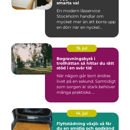
smarta val
En modern låsservice
Stockholm handlar om
mycket mer än att borra upp
en dörr när en nyckel
försvunn...
15. jul
Begravningsbyrå i
trollhättan så hittar du rätt
stöd i en svår tid
När någon går bort ändras
livet på en sekund. Samtidigt
som sorgen är stark behöver
många praktiska ...
14. jul
Flyttstädning växjö: så får
du en smidig och godkänd