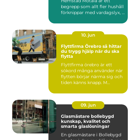
Hemstäd Motala är ett
begrepp som allt fler hushåll
förknippar med vardagslyx, ...
10. jun
Flyttfirma Örebro så hittar
du trygg hjälp när du ska
flytta
Flyttfirma örebro är ett
sökord många använder när
flytten börjar närma sig och
tiden känns knapp. M...
09. jun
Glasmästare bollebygd
kunskap, kvalitet och
smarta glaslösningar
En glasmästare i Bollebygd