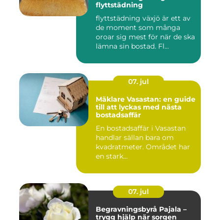
flyttstädning
flyttstädning växjö är ett av
de moment som många
oroar sig mest för när de ska
lämna sin bostad. Fl...
07. jul
Mäklare Vasastan: en guide
till att lyckas med nästa
bostadsaffär
En bostadsaffär i Vasastan
handlar sällan bara om
kvadratmeter. Området har
en stark...
07. jul
Begravningsbyrå Pajala –
trygg hjälp när sorgen