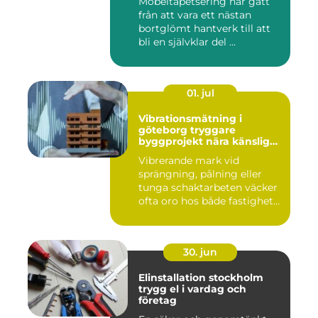
Möbeltapetsering har gått
från att vara ett nästan
bortglömt hantverk till att
bli en självklar del ...
01. jul
Vibrationsmätning i
göteborg tryggare
byggprojekt nära känsliga
omgivningar
Vibrerande mark vid
sprängning, pålning eller
tunga schaktarbeten väcker
ofta oro hos både fastighet...
30. jun
Elinstallation stockholm
trygg el i vardag och
företag