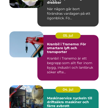
drabbar
När någon går bort
förändras vardagen på ett
ögonblick. Fö...
05. jul
Kranbil i Tranemo: För
smartare lyft och
transporter
Kranbil i Tranemo är ett
begrepp som allt fler inom
bygg, industri och lantbruk
söker efte...
04. jul
Maskinservice nyckeln till
driftsäkra maskiner och
färre avbrott