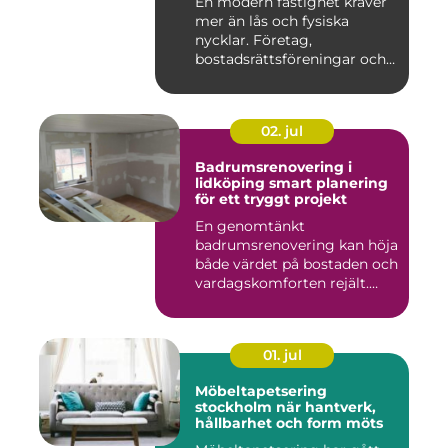
En modern fastighet kräver
mer än lås och fysiska
nycklar. Företag,
bostadsrättsföreningar och
offen...
02. jul
Badrumsrenovering i
lidköping smart planering
för ett tryggt projekt
En genomtänkt
badrumsrenovering kan höja
både värdet på bostaden och
vardagskomforten rejält.
Samtid...
01. jul
Möbeltapetsering
stockholm när hantverk,
hållbarhet och form möts