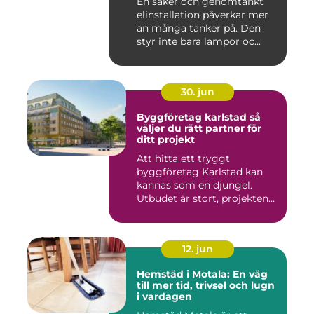
En säker och genomtänkt
elinstallation påverkar mer
än många tänker på. Den
styr inte bara lampor oc...
30. jun
Byggföretag karlstad så
väljer du rätt partner för
ditt projekt
Att hitta ett tryggt
byggföretag Karlstad kan
kännas som en djungel.
Utbudet är stort, projekten
ski...
12. jun
Hemstäd i Motala: En väg
till mer tid, trivsel och lugn
i vardagen