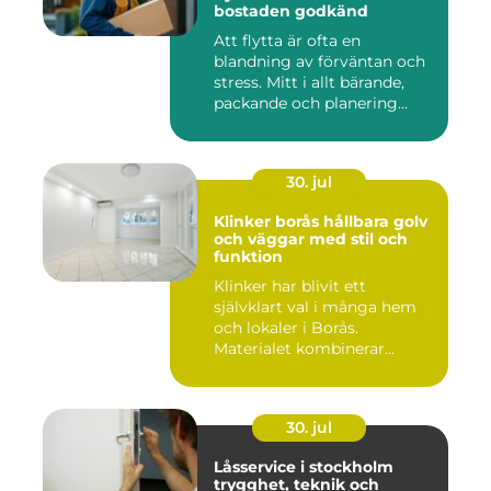
bostaden godkänd
Att flytta är ofta en
blandning av förväntan och
stress. Mitt i allt bärande,
packande och planering...
30. jul
Klinker borås hållbara golv
och väggar med stil och
funktion
Klinker har blivit ett
självklart val i många hem
och lokaler i Borås.
Materialet kombinerar
slitsty...
30. jul
Låsservice i stockholm
trygghet, teknik och