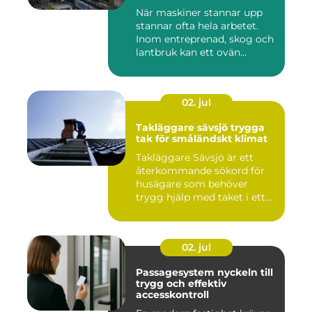
När maskiner stannar upp
stannar ofta hela arbetet.
Inom entreprenad, skog och
lantbruk kan ett ovän...
02. jul
Takläggare sävsjö trygga
tak för småländskt klimat
Takläggare Sävsjö är ett
återkommande sökord för
husägare som behöver
trygg hjälp med taket i ett
kr...
02. jul
Passagesystem nyckeln till
trygg och effektiv
accesskontroll