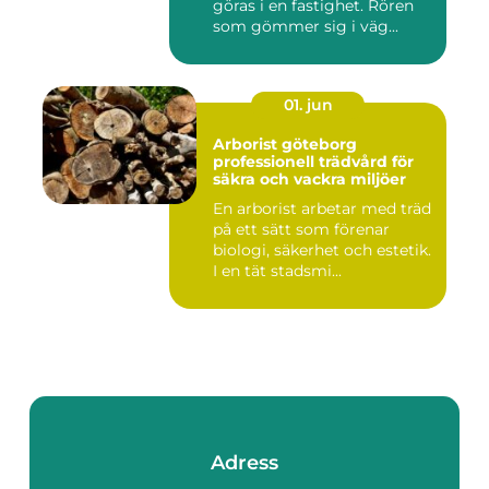
göras i en fastighet. Rören
som gömmer sig i väg...
01. jun
Arborist göteborg
professionell trädvård för
säkra och vackra miljöer
En arborist arbetar med träd
på ett sätt som förenar
biologi, säkerhet och estetik.
I en tät stadsmi...
Adress