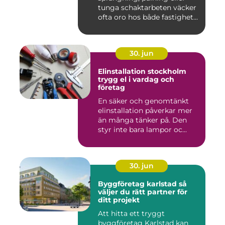
tunga schaktarbeten väcker
ofta oro hos både fastighet...
30. jun
Elinstallation stockholm
trygg el i vardag och
företag
En säker och genomtänkt
elinstallation påverkar mer
än många tänker på. Den
styr inte bara lampor oc...
30. jun
Byggföretag karlstad så
väljer du rätt partner för
ditt projekt
Att hitta ett tryggt
byggföretag Karlstad kan