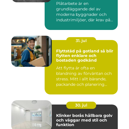
Plåtarbete är en
grundläggande del av
moderna byggnader och
industrimiljöer, där krav på
hållbarhet,...
31. jul
Flyttstäd på gotland så blir
flytten enklare och
bostaden godkänd
Att flytta är ofta en
blandning av förväntan och
stress. Mitt i allt bärande,
packande och planering...
30. jul
Klinker borås hållbara golv
och väggar med stil och
funktion