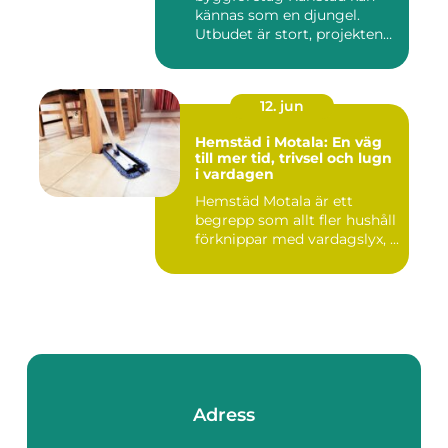
kännas som en djungel.
Utbudet är stort, projekten
ski...
12. jun
Hemstäd i Motala: En väg
till mer tid, trivsel och lugn
i vardagen
Hemstäd Motala är ett
begrepp som allt fler hushåll
förknippar med vardagslyx, ...
Adress