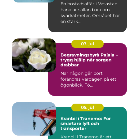
En bostadsaffär i Vasastan
handlar sällan bara om
kvadratmeter. Området har
en stark...
07. jul
Begravningsbyrå Pajala –
trygg hjälp när sorgen
drabbar
När någon går bort
förändras vardagen på ett
ögonblick. Fö...
05. jul
Kranbil i Tranemo: För
smartare lyft och
transporter
Kranbil i Tranemo är ett