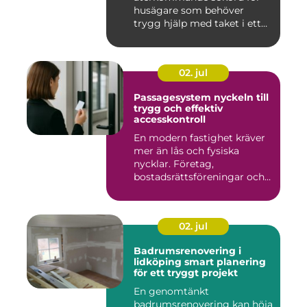
husägare som behöver
trygg hjälp med taket i ett
kr...
02. jul
Passagesystem nyckeln till
trygg och effektiv
accesskontroll
En modern fastighet kräver
mer än lås och fysiska
nycklar. Företag,
bostadsrättsföreningar och
offen...
02. jul
Badrumsrenovering i
lidköping smart planering
för ett tryggt projekt
En genomtänkt
badrumsrenovering kan höja