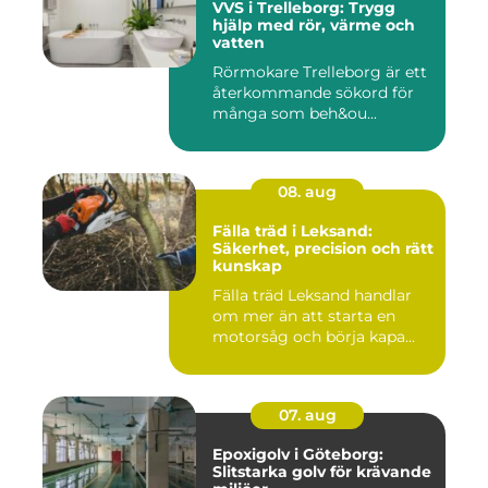
VVS i Trelleborg: Trygg
hjälp med rör, värme och
vatten
Rörmokare Trelleborg är ett
återkommande sökord för
många som beh&ou...
08. aug
Fälla träd i Leksand:
Säkerhet, precision och rätt
kunskap
Fälla träd Leksand handlar
om mer än att starta en
motorsåg och börja kapa...
07. aug
Epoxigolv i Göteborg:
Slitstarka golv för krävande