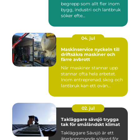
begrepp som allt fler inom
bygg, industri och lantbruk
söker efte...
04. jul
Maskinservice nyckeln till
driftsäkra maskiner och
färre avbrott
När maskiner stannar upp
stannar ofta hela arbetet.
Inom entreprenad, skog och
lantbruk kan ett ovän...
02. jul
Takläggare sävsjö trygga
tak för småländskt klimat
Takläggare Sävsjö är ett
återkommande sökord för