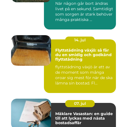
När någon går bort ändras
livet på en sekund. Samtidigt
som sorgen är stark behöver
många praktiska ...
14. jul
Flyttstädning växjö: så får
du en smidig och godkänd
flyttstädning
flyttstädning växjö är ett av
de moment som många
oroar sig mest för när de ska
lämna sin bostad. Fl...
07. jul
Mäklare Vasastan: en guide
till att lyckas med nästa
bostadsaffär