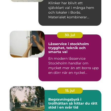
Klinker har blivit ett
självklart val i många hem
och lokaler i Borås.
Materialet kombinerar
slitsty...
30. jul
Låsservice i stockholm
trygghet, teknik och
smarta val
En modern låsservice
Stockholm handlar om
mycket mer än att borra upp
en dörr när en nyckel
försvunn...
15. jul
Begravningsbyrå i
trollhättan så hittar du rätt
stöd i en svår tid