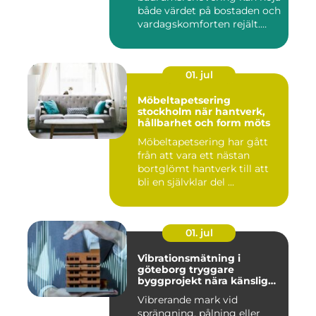
både värdet på bostaden och
vardagskomforten rejält.
Samtid...
01. jul
Möbeltapetsering
stockholm när hantverk,
hållbarhet och form möts
Möbeltapetsering har gått
från att vara ett nästan
bortglömt hantverk till att
bli en självklar del ...
01. jul
Vibrationsmätning i
göteborg tryggare
byggprojekt nära känsliga
omgivningar
Vibrerande mark vid
sprängning, pålning eller