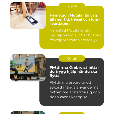
12. jun
Hemstäd i Motala: En väg
till mer tid, trivsel och lugn
i vardagen
Hemstäd Motala är ett
begrepp som allt fler hushåll
förknippar med vardagslyx, ...
10. jun
Flyttfirma Örebro så hittar
du trygg hjälp när du ska
flytta
Flyttfirma örebro är ett
sökord många använder när
flytten börjar närma sig och
tiden känns knapp. M...