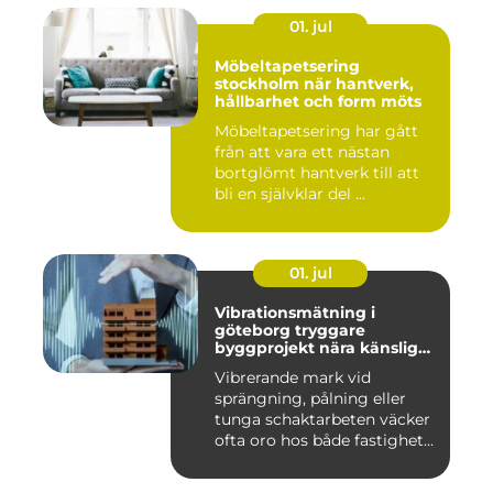
01. jul
Möbeltapetsering
stockholm när hantverk,
hållbarhet och form möts
Möbeltapetsering har gått
från att vara ett nästan
bortglömt hantverk till att
bli en självklar del ...
01. jul
Vibrationsmätning i
göteborg tryggare
byggprojekt nära känsliga
omgivningar
Vibrerande mark vid
sprängning, pålning eller
tunga schaktarbeten väcker
ofta oro hos både fastighet...