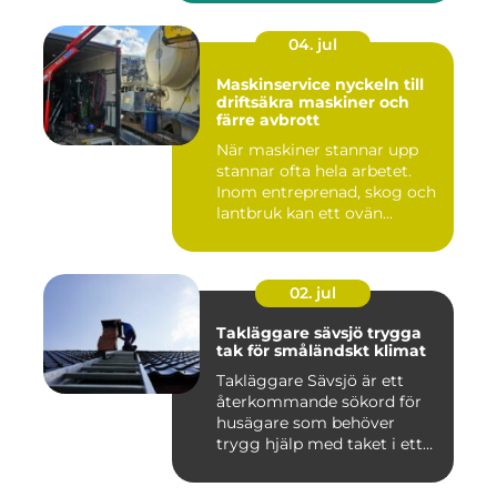
04. jul
Maskinservice nyckeln till
driftsäkra maskiner och
färre avbrott
När maskiner stannar upp
stannar ofta hela arbetet.
Inom entreprenad, skog och
lantbruk kan ett ovän...
02. jul
Takläggare sävsjö trygga
tak för småländskt klimat
Takläggare Sävsjö är ett
återkommande sökord för
husägare som behöver
trygg hjälp med taket i ett
kr...