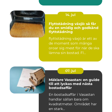
14. jul
Flyttstädning växjö: så får
du en smidig och godkänd
flyttstädning
flyttstädning växjö är ett av
de moment som många
oroar sig mest för när de ska
lämna sin bostad. Fl...
07. jul
Mäklare Vasastan: en guide
till att lyckas med nästa
bostadsaffär
En bostadsaffär i Vasastan
handlar sällan bara om
kvadratmeter. Området har
en stark...