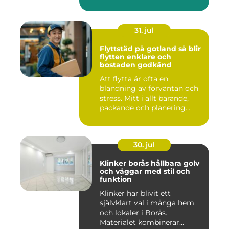
hållbarhet,...
31. jul
Flyttstäd på gotland så blir
flytten enklare och
bostaden godkänd
Att flytta är ofta en
blandning av förväntan och
stress. Mitt i allt bärande,
packande och planering...
30. jul
Klinker borås hållbara golv
och väggar med stil och
funktion
Klinker har blivit ett
självklart val i många hem
och lokaler i Borås.
Materialet kombinerar