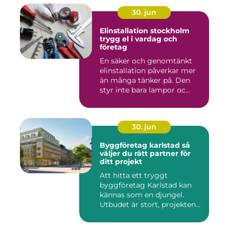
30. jun
Elinstallation stockholm
trygg el i vardag och
företag
En säker och genomtänkt
elinstallation påverkar mer
än många tänker på. Den
styr inte bara lampor oc...
30. jun
Byggföretag karlstad så
väljer du rätt partner för
ditt projekt
Att hitta ett tryggt
byggföretag Karlstad kan
kännas som en djungel.
Utbudet är stort, projekten
ski...