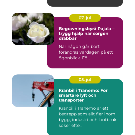
07. jul
Begravningsbyrå Pajala –
trygg hjälp när sorgen
drabbar
När någon går bort
förändras vardagen på ett
ögonblick. Fö...
05. jul
Kranbil i Tranemo: För
smartare lyft och
transporter
Kranbil i Tranemo är ett
begrepp som allt fler inom
bygg, industri och lantbruk
söker efte...