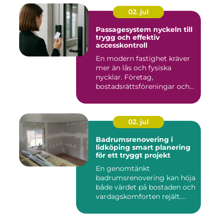
02. jul
Passagesystem nyckeln till
trygg och effektiv
accesskontroll
En modern fastighet kräver
mer än lås och fysiska
nycklar. Företag,
bostadsrättsföreningar och
offen...
02. jul
Badrumsrenovering i
lidköping smart planering
för ett tryggt projekt
En genomtänkt
badrumsrenovering kan höja
både värdet på bostaden och
vardagskomforten rejält.
Samtid...