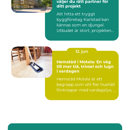
väljer du rätt partner för
ditt projekt
Att hitta ett tryggt
byggföretag Karlstad kan
kännas som en djungel.
Utbudet är stort, projekten
ski...
12. jun
Hemstäd i Motala: En väg
till mer tid, trivsel och lugn
i vardagen
Hemstäd Motala är ett
begrepp som allt fler hushåll
förknippar med vardagslyx, ...