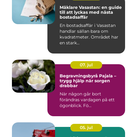
Mäklare Vasastan: en guide
till att lyckas med nästa
bostadsaffär
En bostadsaffär i Vasastan
handlar sällan bara om
kvadratmeter. Området har
en stark...
07. jul
Begravningsbyrå Pajala –
trygg hjälp när sorgen
drabbar
När någon går bort
förändras vardagen på ett
ögonblick. Fö...
05. jul