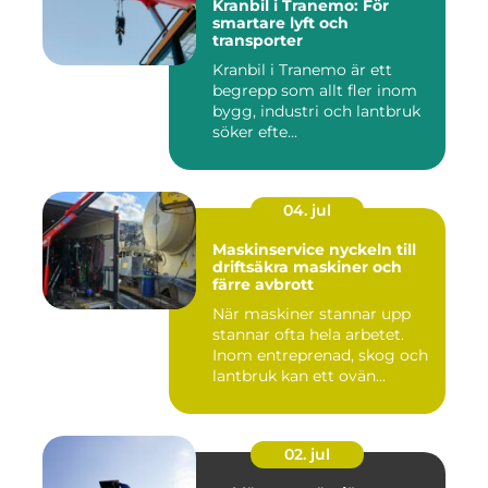
Kranbil i Tranemo: För
smartare lyft och
transporter
Kranbil i Tranemo är ett
begrepp som allt fler inom
bygg, industri och lantbruk
söker efte...
04. jul
Maskinservice nyckeln till
driftsäkra maskiner och
färre avbrott
När maskiner stannar upp
stannar ofta hela arbetet.
Inom entreprenad, skog och
lantbruk kan ett ovän...
02. jul