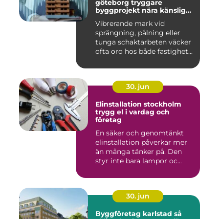
göteborg tryggare
byggprojekt nära känsliga
omgivningar
Vibrerande mark vid
sprängning, pålning eller
tunga schaktarbeten väcker
ofta oro hos både fastighet...
30. jun
Elinstallation stockholm
trygg el i vardag och
företag
En säker och genomtänkt
elinstallation påverkar mer
än många tänker på. Den
styr inte bara lampor oc...
30. jun
Byggföretag karlstad så