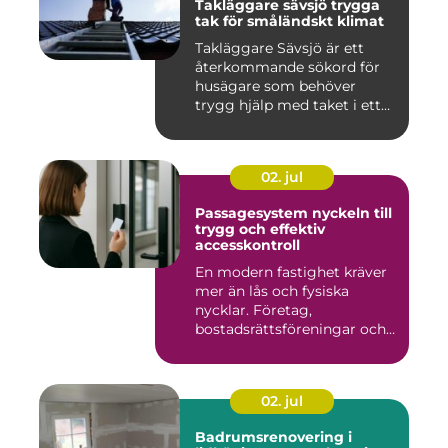
Takläggare sävsjö trygga
tak för småländskt klimat
Takläggare Sävsjö är ett
återkommande sökord för
husägare som behöver
trygg hjälp med taket i ett
kr...
02. jul
Passagesystem nyckeln till
trygg och effektiv
accesskontroll
En modern fastighet kräver
mer än lås och fysiska
nycklar. Företag,
bostadsrättsföreningar och
offen...
02. jul
Badrumsrenovering i