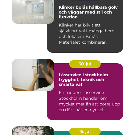
Klinker borås hållbara golv
och väggar med stil och
funktion
Klinker har blivit ett
självklart val i många hem
och lokaler i Borås.
Materialet kombinerar
slitsty...
30. jul
Låsservice i stockholm
trygghet, teknik och
smarta val
En modern låsservice
Stockholm handlar om
mycket mer än att borra upp
en dörr när en nyckel
försvunn...
15. jul