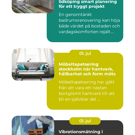
lidköping smart planering
för ett tryggt projekt
En genomtänkt
badrumsrenovering kan höja
både värdet på bostaden och
vardagskomforten rejält.
Samtid...
01. jul
Möbeltapetsering
stockholm när hantverk,
hållbarhet och form möts
Möbeltapetsering har gått
från att vara ett nästan
bortglömt hantverk till att
bli en självklar del ...
01. jul
Vibrationsmätning i