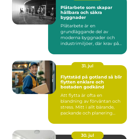
Plåtarbete som skapar
hållbara och säkra
byggnader
Plåtarbete är en
grundläggande del av
moderna byggnader och
industrimiljöer, där krav på
hållbarhet,...
31. jul
Flyttstäd på gotland så blir
flytten enklare och
bostaden godkänd
Att flytta är ofta en
blandning av förväntan och
stress. Mitt i allt bärande,
packande och planering...
30. jul