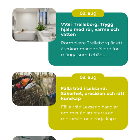
08. aug
VVS i Trelleborg: Trygg
hjälp med rör, värme och
vatten
Rörmokare Trelleborg är ett
återkommande sökord för
många som beh&ou...
08. aug
Fälla träd i Leksand:
Säkerhet, precision och rätt
kunskap
Fälla träd Leksand handlar
om mer än att starta en
motorsåg och börja kapa...