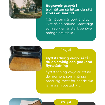
Begravningsbyrå i
trollhättan så hittar du rätt
stöd i en svår tid
När någon går bort ändras
livet på en sekund. Samtidigt
som sorgen är stark behöver
många praktiska ...
14. jul
Flyttstädning växjö: så får
du en smidig och godkänd
flyttstädning
flyttstädning växjö är ett av
de moment som många
oroar sig mest för när de ska
lämna sin bostad. Fl...
07. jul