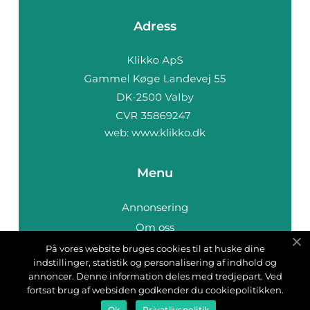
Adress
web:
www.klikko.dk
Menu
Annonsering
Om oss
Cookies
På vores website bruges cookies til at huske dine
indstillinger, statistik og personalisering af indhold og
Kontakta oss
annoncer. Denne information deles med tredjepart. Ved
Sitemap
fortsat brug af websiden godkender du cookiepolitikken.
Ok
Privatlivspolitik