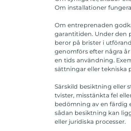
Om installationer funger
Om entreprenaden godkän
garantitiden. Under den 
beror på brister i utföra
genomförs efter några år f
en tids användning. Exem
sättningar eller tekniska 
Särskild besiktning eller
tvister, misstänkta fel ell
bedömning av en färdig e
sådan besiktning kan ligg
eller juridiska processer.