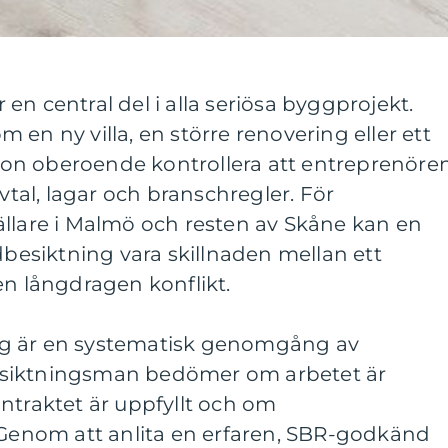
en central del i alla seriösa byggprojekt.
en ny villa, en större renovering eller ett
on oberoende kontrollera att entreprenöre
avtal, lagar och branschregler. För
ällare i Malmö och resten av Skåne kan en
esiktning vara skillnaden mellan ett
en långdragen konflikt.
g är en systematisk genomgång av
esiktningsman bedömer om arbetet är
ntraktet är uppfyllt och om
. Genom att anlita en erfaren, SBR-godkänd