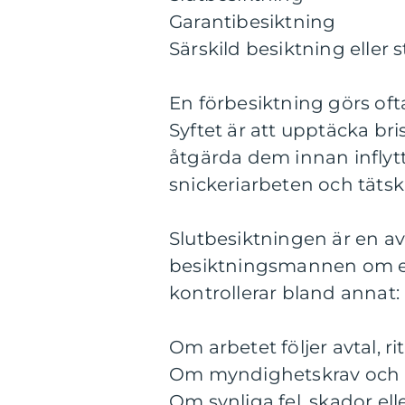
Garantibesiktning
Särskild besiktning eller 
En förbesiktning görs oft
Syftet är att upptäcka bri
åtgärda dem innan inflyttn
snickeriarbeten och tätskik
Slutbesiktningen är en av
besiktningsmannen om 
kontrollerar bland annat:
Om arbetet följer avtal, r
Om myndighetskrav och b
Om synliga fel, skador elle