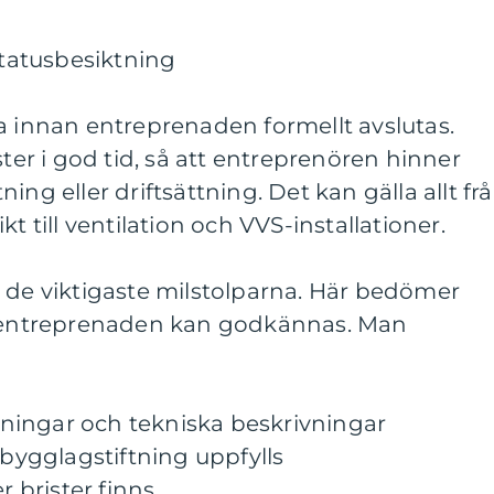
statusbesiktning
a innan entreprenaden formellt avslutas.
ster i god tid, så att entreprenören hinner
ing eller driftsättning. Det kan gälla allt fr
t till ventilation och VVS-installationer.
 de viktigaste milstolparna. Här bedömer
entreprenaden kan godkännas. Man
itningar och tekniska beskrivningar
ygglagstiftning uppfylls
r brister finns