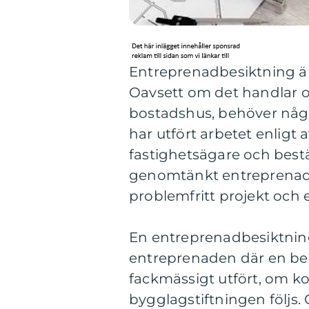
Entreprenadbesiktning är 
Oavsett om det handlar om 
bostadshus, behöver någ
har utfört arbetet enligt 
fastighetsägare och best
genomtänkt entreprenadb
problemfritt projekt och 
En entreprenadbesiktnin
entreprenaden där en b
fackmässigt utfört, om ko
bygglagstiftningen följs