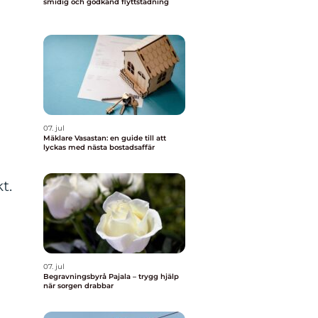
smidig och godkänd flyttstädning
07. jul
Mäklare Vasastan: en guide till att
lyckas med nästa bostadsaffär
t.
07. jul
Begravningsbyrå Pajala – trygg hjälp
när sorgen drabbar