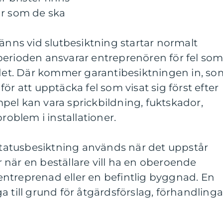
ar som de ska
ns vid slutbesiktning startar normalt
perioden ansvarar entreprenören för fel so
ndet. Där kommer garantibesiktningen in, so
ör att upptäcka fel som visat sig först efter
pel kan vara sprickbildning, fuktskador,
problem i installationer.
 statusbesiktning används när det uppstår
er när en beställare vill ha en oberoende
ntreprenad eller en befintlig byggnad. En
a till grund för åtgärdsförslag, förhandlinga