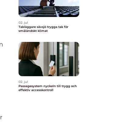
02. jul
Takläggare sävsjö trygga tak för
småländskt klimat
m
m
02. jul
Passagesystem nyckeln till trygg och
effektiv accesskontroll
r