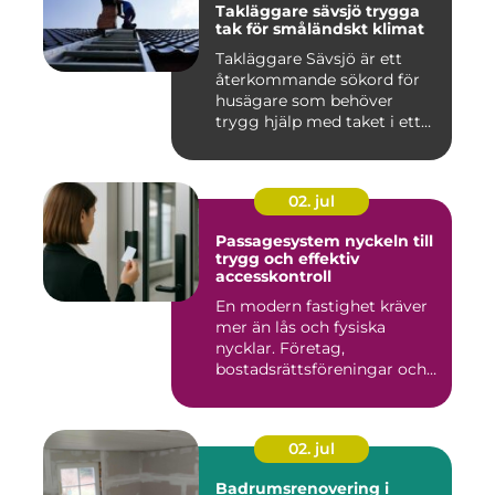
Takläggare sävsjö trygga
tak för småländskt klimat
Takläggare Sävsjö är ett
återkommande sökord för
husägare som behöver
trygg hjälp med taket i ett
kr...
02. jul
Passagesystem nyckeln till
trygg och effektiv
accesskontroll
En modern fastighet kräver
mer än lås och fysiska
nycklar. Företag,
bostadsrättsföreningar och
offen...
02. jul
Badrumsrenovering i