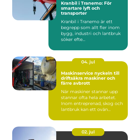
Kranbil i Tranemo: För
smartare lyft och
transporter
Kranbil i Tranemo är ett
begrepp som allt fler inom
bygg, industri och lantbruk
söker efte...
04. jul
Maskinservice nyckeln till
driftsäkra maskiner och
färre avbrott
När maskiner stannar upp
stannar ofta hela arbetet.
Inom entreprenad, skog och
lantbruk kan ett ovän...
02. jul