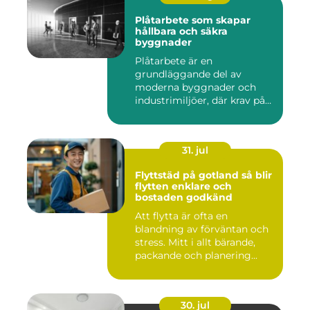
Plåtarbete som skapar
hållbara och säkra
byggnader
Plåtarbete är en
grundläggande del av
moderna byggnader och
industrimiljöer, där krav på
hållbarhet,...
31. jul
Flyttstäd på gotland så blir
flytten enklare och
bostaden godkänd
Att flytta är ofta en
blandning av förväntan och
stress. Mitt i allt bärande,
packande och planering...
30. jul