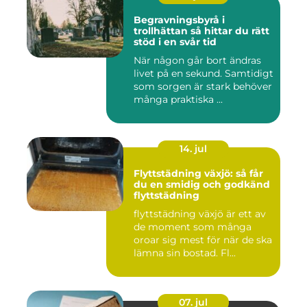
Begravningsbyrå i
trollhättan så hittar du rätt
stöd i en svår tid
När någon går bort ändras
livet på en sekund. Samtidigt
som sorgen är stark behöver
många praktiska ...
14. jul
Flyttstädning växjö: så får
du en smidig och godkänd
flyttstädning
flyttstädning växjö är ett av
de moment som många
oroar sig mest för när de ska
lämna sin bostad. Fl...
07. jul