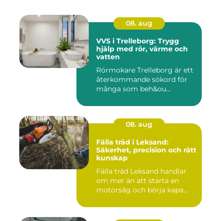
08. aug
VVS i Trelleborg: Trygg
hjälp med rör, värme och
vatten
Rörmokare Trelleborg är ett
återkommande sökord för
många som beh&ou...
08. aug
Fälla träd i Leksand:
Säkerhet, precision och rätt
kunskap
Fälla träd Leksand handlar
om mer än att starta en
motorsåg och börja kapa...