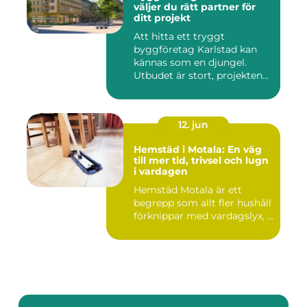
väljer du rätt partner för
ditt projekt
Att hitta ett tryggt
byggföretag Karlstad kan
kännas som en djungel.
Utbudet är stort, projekten
ski...
12. jun
Hemstäd i Motala: En väg
till mer tid, trivsel och lugn
i vardagen
Hemstäd Motala är ett
begrepp som allt fler hushåll
förknippar med vardagslyx, ...