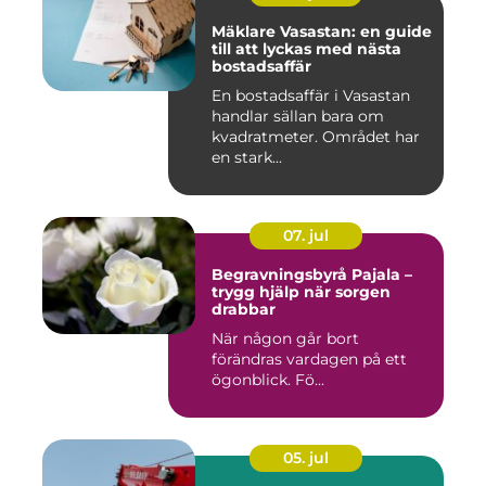
Mäklare Vasastan: en guide
till att lyckas med nästa
bostadsaffär
En bostadsaffär i Vasastan
handlar sällan bara om
kvadratmeter. Området har
en stark...
07. jul
Begravningsbyrå Pajala –
trygg hjälp när sorgen
drabbar
När någon går bort
förändras vardagen på ett
ögonblick. Fö...
05. jul