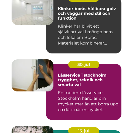
Klinker borås hållbara golv
och väggar med stil och
funktion
Klinker har blivit ett
självklart val i många hem
och lokaler i Borås.
Materialet kombinerar
slitsty...
30. jul
Låsservice i stockholm
trygghet, teknik och
smarta val
En modern låsservice
Stockholm handlar om
mycket mer än att borra upp
en dörr när en nyckel
försvunn...
15. jul