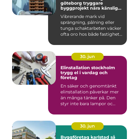
göteborg tryggare
byggprojekt nära känsliga
omgivningar
Vibrerande mark vid
sprängning, pålning eller
tunga schaktarbeten väcker
ofta oro hos både fastighet...
30. jun
Elinstallation stockholm
trygg el i vardag och
företag
En säker och genomtänkt
elinstallation påverkar mer
än många tänker på. Den
styr inte bara lampor oc...
30. jun
Byggföretag karlstad så