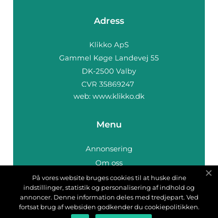
Adress
web:
www.klikko.dk
Menu
Annonsering
Om oss
Cookies
På vores website bruges cookies til at huske dine
indstillinger, statistik og personalisering af indhold og
Kontakta oss
annoncer. Denne information deles med tredjepart. Ved
Sitemap
fortsat brug af websiden godkender du cookiepolitikken.