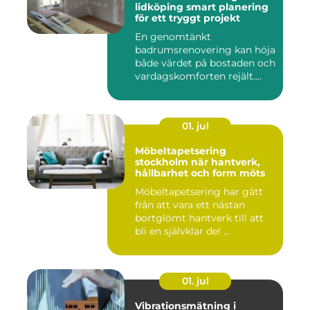
lidköping smart planering
för ett tryggt projekt
En genomtänkt
badrumsrenovering kan höja
både värdet på bostaden och
vardagskomforten rejält.
Samtid...
01. jul
Möbeltapetsering
stockholm när hantverk,
hållbarhet och form möts
Möbeltapetsering har gått
från att vara ett nästan
bortglömt hantverk till att
bli en självklar del ...
01. jul
Vibrationsmätning i