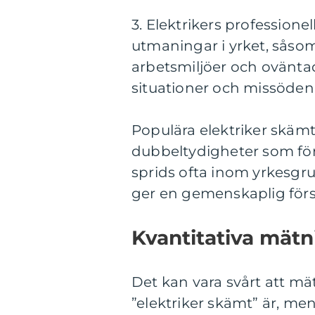
3. Elektrikers profession
utmaningar i yrket, såsom
arbetsmiljöer och oväntad
situationer och missöden
Populära elektriker skämt
dubbeltydigheter som för
sprids ofta inom yrkesgru
ger en gemenskaplig först
Kvantitativa mätn
Det kan vara svårt att mä
”elektriker skämt” är, me