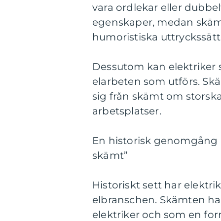
vara ordlekar eller dubbe
egenskaper, medan skämt 
humoristiska uttryckssätt
Dessutom kan elektriker 
elarbeten som utförs. Skä
sig från skämt om storska
arbetsplatser.
En historisk genomgång a
skämt”
Historiskt sett har elektr
elbranschen. Skämten har 
elektriker och som en fo