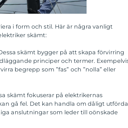
era i form och stil. Här är några vanligt
ektriker skämt:
 Dessa skämt bygger på att skapa förvirring
undläggande principer och termer. Exempelvi
virra begrepp som ”fas” och ”nolla” eller
ssa skämt fokuserar på elektrikernas
 kan gå fel. Det kan handla om dåligt utförd
stiga anslutningar som leder till oönskade