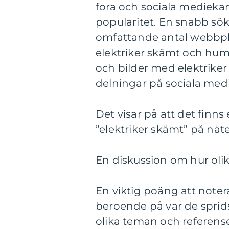
fora och sociala mediekan
popularitet. En snabb sökn
omfattande antal webbpla
elektriker skämt och hu
och bilder med elektriker
delningar på sociala me
Det visar på att det finn
”elektriker skämt” på näte
En diskussion om hur olika
En viktig poäng att notera
beroende på var de sprids
olika teman och referense