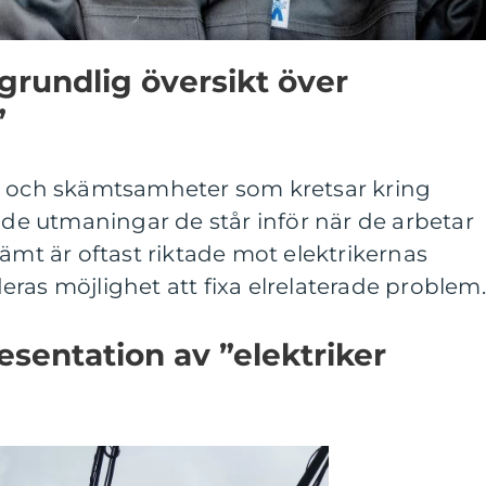
grundlig översikt över
”
t och skämtsamheter som kretsar kring
h de utmaningar de står inför när de arbetar
kämt är oftast riktade mot elektrikernas
ras möjlighet att fixa elrelaterade problem.
sentation av ”elektriker