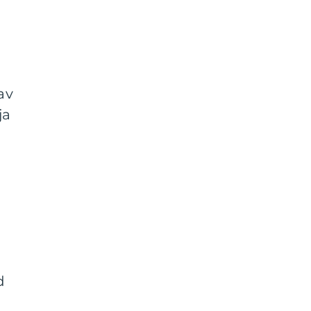
av
ja
d