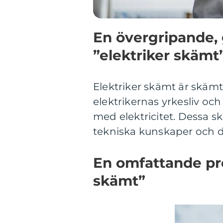
En övergripande, 
”elektriker skämt
Elektriker skämt är skäm
elektrikernas yrkesliv oc
med elektricitet. Dessa s
tekniska kunskaper och de
En omfattande pre
skämt”