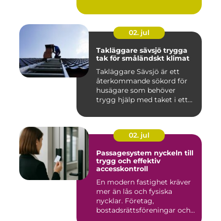
02. jul
Takläggare sävsjö trygga
tak för småländskt klimat
Takläggare Sävsjö är ett
återkommande sökord för
husägare som behöver
trygg hjälp med taket i ett
kr...
02. jul
Passagesystem nyckeln till
trygg och effektiv
accesskontroll
En modern fastighet kräver
mer än lås och fysiska
nycklar. Företag,
bostadsrättsföreningar och
offen...