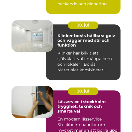
packande och planering...
30. jul
Klinker borås hållbara golv
och väggar med stil och
funktion
Klinker har blivit ett
självklart val i många hem
och lokaler i Borås.
Materialet kombinerar
slitsty...
30. jul
Låsservice i stockholm
trygghet, teknik och
smarta val
En modern låsservice
Stockholm handlar om
mycket mer än att borra upp