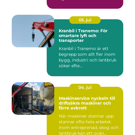
05. jul
Kranbil i Tranemo: För
smartare lyft och
transporter
Kranbil i Tranemo är ett
begrepp som allt fler inom
bygg, industri och lantbruk
söker efte...
04. jul
Maskinservice nyckeln till
driftsäkra maskiner och
färre avbrott
När maskiner stannar upp
stannar ofta hela arbetet.
Inom entreprenad, skog och
lantbruk kan ett ovän...