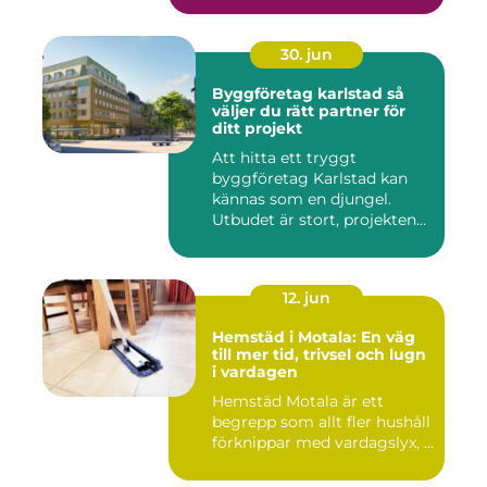
30. jun
Byggföretag karlstad så
väljer du rätt partner för
ditt projekt
Att hitta ett tryggt
byggföretag Karlstad kan
kännas som en djungel.
Utbudet är stort, projekten
ski...
12. jun
Hemstäd i Motala: En väg
till mer tid, trivsel och lugn
i vardagen
Hemstäd Motala är ett
begrepp som allt fler hushåll
förknippar med vardagslyx, ...