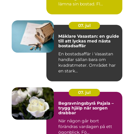
lämna sin bostad. Fl...
07. jul
Mäklare Vasastan: en guide
till att lyckas med nästa
bostadsaffär
En bostadsaffär i Vasastan
handlar sällan bara om
kvadratmeter. Området har
en stark...
07. jul
Begravningsbyrå Pajala –
trygg hjälp när sorgen
drabbar
När någon går bort
förändras vardagen på ett
ögonblick. Fö...