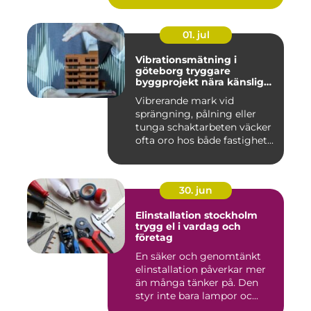
01. jul
Vibrationsmätning i
göteborg tryggare
byggprojekt nära känsliga
omgivningar
Vibrerande mark vid
sprängning, pålning eller
tunga schaktarbeten väcker
ofta oro hos både fastighet...
30. jun
Elinstallation stockholm
trygg el i vardag och
företag
En säker och genomtänkt
elinstallation påverkar mer
än många tänker på. Den
styr inte bara lampor oc...