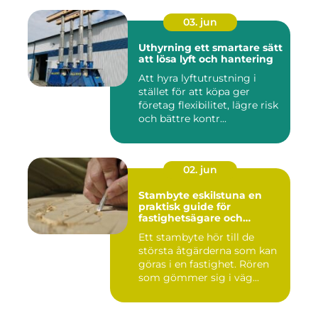
03. jun
Uthyrning ett smartare sätt
att lösa lyft och hantering
Att hyra lyftutrustning i
stället för att köpa ger
företag flexibilitet, lägre risk
och bättre kontr...
02. jun
Stambyte eskilstuna en
praktisk guide för
fastighetsägare och
bostadsrättsföreningar
Ett stambyte hör till de
största åtgärderna som kan
göras i en fastighet. Rören
som gömmer sig i väg...