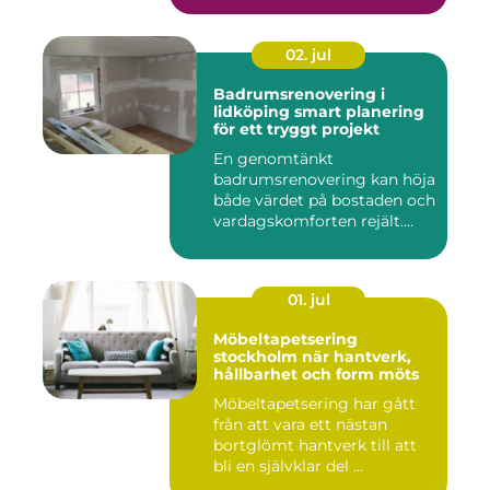
02. jul
Badrumsrenovering i
lidköping smart planering
för ett tryggt projekt
En genomtänkt
badrumsrenovering kan höja
både värdet på bostaden och
vardagskomforten rejält.
Samtid...
01. jul
Möbeltapetsering
stockholm när hantverk,
hållbarhet och form möts
Möbeltapetsering har gått
från att vara ett nästan
bortglömt hantverk till att
bli en självklar del ...