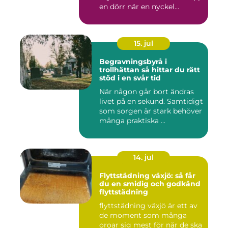
en dörr när en nyckel
försvunn...
15. jul
Begravningsbyrå i
trollhättan så hittar du rätt
stöd i en svår tid
När någon går bort ändras
livet på en sekund. Samtidigt
som sorgen är stark behöver
många praktiska ...
14. jul
Flyttstädning växjö: så får
du en smidig och godkänd
flyttstädning
flyttstädning växjö är ett av
de moment som många
oroar sig mest för när de ska