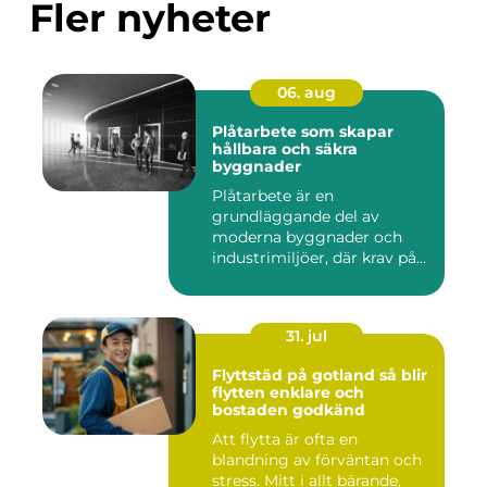
Fler nyheter
06. aug
Plåtarbete som skapar
hållbara och säkra
byggnader
Plåtarbete är en
grundläggande del av
moderna byggnader och
industrimiljöer, där krav på
hållbarhet,...
31. jul
Flyttstäd på gotland så blir
flytten enklare och
bostaden godkänd
Att flytta är ofta en
blandning av förväntan och
stress. Mitt i allt bärande,