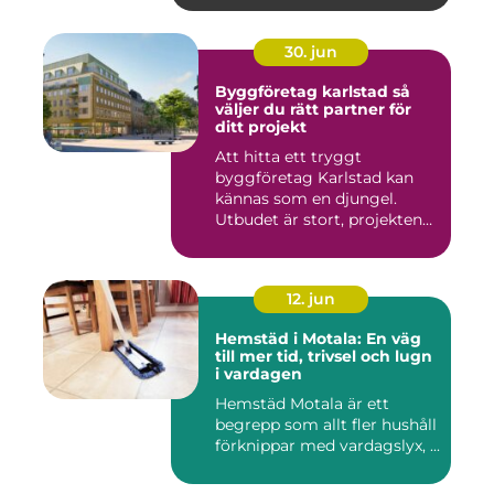
30. jun
Byggföretag karlstad så
väljer du rätt partner för
ditt projekt
Att hitta ett tryggt
byggföretag Karlstad kan
kännas som en djungel.
Utbudet är stort, projekten
ski...
12. jun
Hemstäd i Motala: En väg
till mer tid, trivsel och lugn
i vardagen
Hemstäd Motala är ett
begrepp som allt fler hushåll
förknippar med vardagslyx, ...