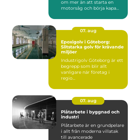
om mer än att starta en
motorsåg och börja kapa...
07. aug
Epoxigolv i Göteborg:
Slitstarka golv för krävande
miljöer
Industrigolv Göteborg är ett
begrepp som blir allt
vanligare när företag i
regio...
07. aug
Plåtarbete i byggnad och
industri
Plåtarbete är en grundpelare
i allt från moderna villatak
till avancerade