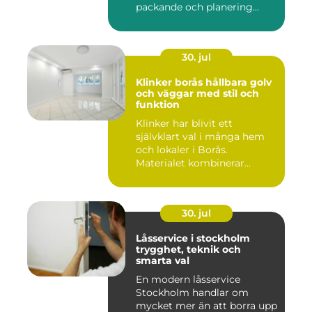
packande och planering...
30. jul
Klinker borås hållbara golv
och väggar med stil och
funktion
Klinker har blivit ett
självklart val i många hem
och lokaler i Borås.
Materialet kombinerar
slitsty...
30. jul
Låsservice i stockholm
trygghet, teknik och
smarta val
En modern låsservice
Stockholm handlar om
mycket mer än att borra upp