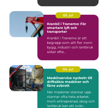
05. jul
Kranbil i Tranemo: För
smartare lyft och
transporter
Kranbil i Tranemo är ett
begrepp som allt fler inom
bygg, industri och lantbruk
söker efte...
04. jul
Maskinservice nyckeln till
driftsäkra maskiner och
färre avbrott
När maskiner stannar upp
stannar ofta hela arbetet.
Inom entreprenad, skog och
lantbruk kan ett ovän...