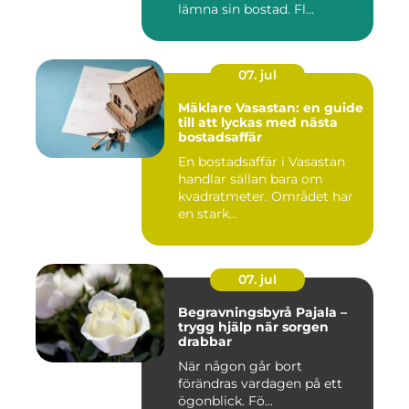
lämna sin bostad. Fl...
07. jul
Mäklare Vasastan: en guide
till att lyckas med nästa
bostadsaffär
En bostadsaffär i Vasastan
handlar sällan bara om
kvadratmeter. Området har
en stark...
07. jul
Begravningsbyrå Pajala –
trygg hjälp när sorgen
drabbar
När någon går bort
förändras vardagen på ett
ögonblick. Fö...