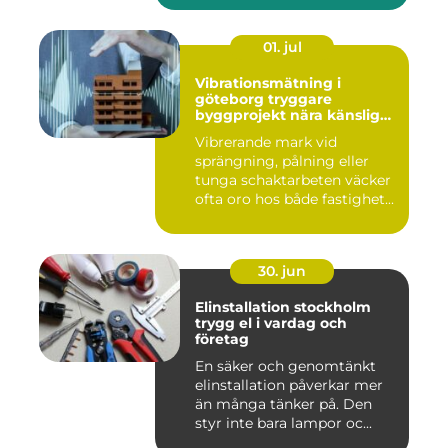
01. jul
Vibrationsmätning i
göteborg tryggare
byggprojekt nära känsliga
omgivningar
Vibrerande mark vid
sprängning, pålning eller
tunga schaktarbeten väcker
ofta oro hos både fastighet...
30. jun
Elinstallation stockholm
trygg el i vardag och
företag
En säker och genomtänkt
elinstallation påverkar mer
än många tänker på. Den
styr inte bara lampor oc...