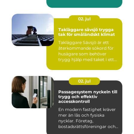
02. jul
Takläggare sävsjö trygga
tak för småländskt klimat
Takläggare Sävsjö är ett
återkommande sökord för
husägare som behöver
trygg hjälp med taket i ett
kr...
02. jul
Passagesystem nyckeln till
trygg och effektiv
accesskontroll
En modern fastighet kräver
mer än lås och fysiska
nycklar. Företag,
bostadsrättsföreningar och
offen...