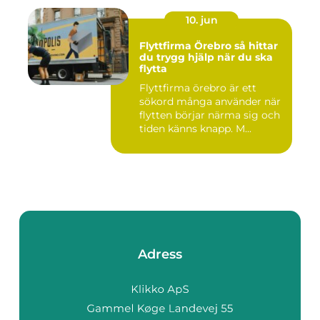
10. jun
Flyttfirma Örebro så hittar
du trygg hjälp när du ska
flytta
Flyttfirma örebro är ett
sökord många använder när
flytten börjar närma sig och
tiden känns knapp. M...
Adress