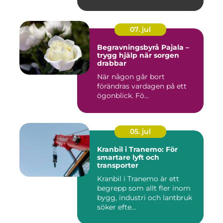
07. jul
Begravningsbyrå Pajala –
trygg hjälp när sorgen
drabbar
När någon går bort
förändras vardagen på ett
ögonblick. Fö...
05. jul
Kranbil i Tranemo: För
smartare lyft och
transporter
Kranbil i Tranemo är ett
begrepp som allt fler inom
bygg, industri och lantbruk
söker efte...