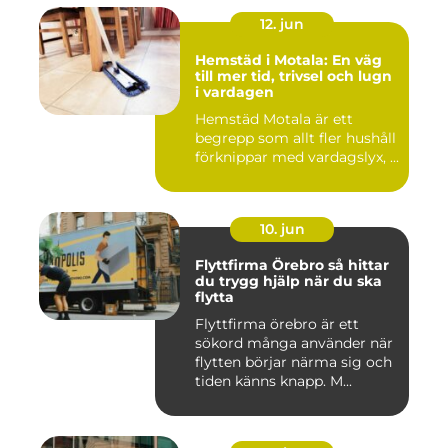
12. jun
Hemstäd i Motala: En väg
till mer tid, trivsel och lugn
i vardagen
Hemstäd Motala är ett
begrepp som allt fler hushåll
förknippar med vardagslyx, ...
10. jun
Flyttfirma Örebro så hittar
du trygg hjälp när du ska
flytta
Flyttfirma örebro är ett
sökord många använder när
flytten börjar närma sig och
tiden känns knapp. M...