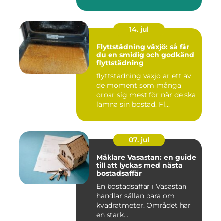
14. jul
Flyttstädning växjö: så får
du en smidig och godkänd
flyttstädning
flyttstädning växjö är ett av
de moment som många
oroar sig mest för när de ska
lämna sin bostad. Fl...
07. jul
Mäklare Vasastan: en guide
till att lyckas med nästa
bostadsaffär
En bostadsaffär i Vasastan
handlar sällan bara om
kvadratmeter. Området har
en stark...