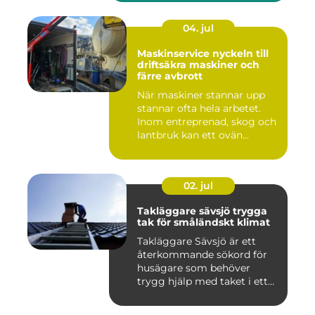
04. jul
Maskinservice nyckeln till
driftsäkra maskiner och
färre avbrott
När maskiner stannar upp
stannar ofta hela arbetet.
Inom entreprenad, skog och
lantbruk kan ett ovän...
02. jul
Takläggare sävsjö trygga
tak för småländskt klimat
Takläggare Sävsjö är ett
återkommande sökord för
husägare som behöver
trygg hjälp med taket i ett
kr...