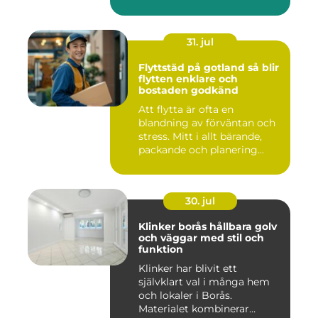
hållbarhet,...
31. jul
Flyttstäd på gotland så blir
flytten enklare och
bostaden godkänd
Att flytta är ofta en
blandning av förväntan och
stress. Mitt i allt bärande,
packande och planering...
30. jul
Klinker borås hållbara golv
och väggar med stil och
funktion
Klinker har blivit ett
självklart val i många hem
och lokaler i Borås.
Materialet kombinerar