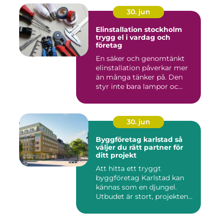
30. jun
Elinstallation stockholm
trygg el i vardag och
företag
En säker och genomtänkt
elinstallation påverkar mer
än många tänker på. Den
styr inte bara lampor oc...
30. jun
Byggföretag karlstad så
väljer du rätt partner för
ditt projekt
Att hitta ett tryggt
byggföretag Karlstad kan
kännas som en djungel.
Utbudet är stort, projekten
ski...