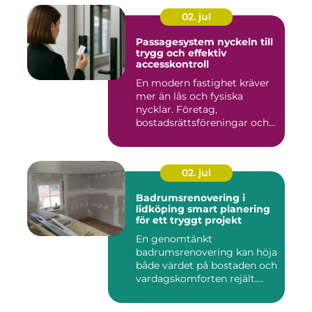
02. jul
Passagesystem nyckeln till
trygg och effektiv
accesskontroll
En modern fastighet kräver
mer än lås och fysiska
nycklar. Företag,
bostadsrättsföreningar och
offen...
02. jul
Badrumsrenovering i
lidköping smart planering
för ett tryggt projekt
En genomtänkt
badrumsrenovering kan höja
både värdet på bostaden och
vardagskomforten rejält.
Samtid...