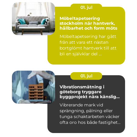
01. jul
Möbeltapetsering
stockholm när hantverk,
hållbarhet och form möts
Möbeltapetsering har gått
från att vara ett nästan
bortglömt hantverk till att
bli en självklar del ...
01. jul
Vibrationsmätning i
göteborg tryggare
byggprojekt nära känsliga
omgivningar
Vibrerande mark vid
sprängning, pålning eller
tunga schaktarbeten väcker
ofta oro hos både fastighet...