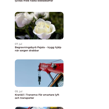
lyckas med nästa bostadsaffär
07. jul
Begravningsbyrå Pajala – trygg hjälp
när sorgen drabbar
05. jul
Kranbil i Tranemo: För smartare lyft
och transporter