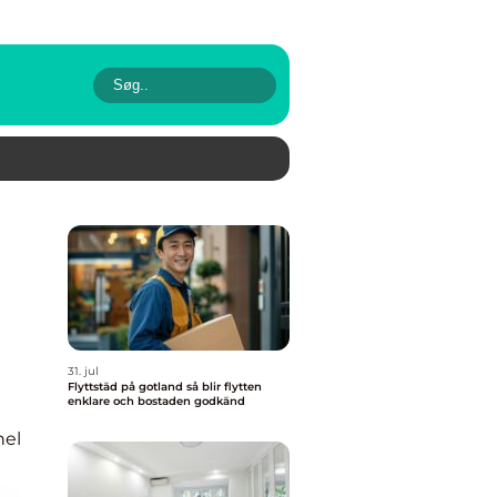
31. jul
Flyttstäd på gotland så blir flytten
enklare och bostaden godkänd
nel