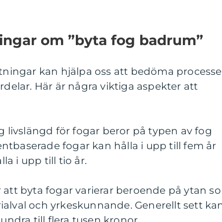
ningar om ”byta fog badrum”
mätningar kan hjälpa oss att bedöma process
rdelar. Här är några viktiga aspekter att
g livslängd för fogar beror på typen av fog
tbaserade fogar kan hålla i upp till fem år
 i upp till tio år.
 att byta fogar varierar beroende på ytan s
ialval och yrkeskunnande. Generellt sett ka
undra till flera tusen kronor.