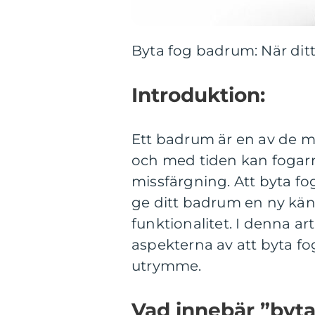
Byta fog badrum: När dit
Introduktion:
Ett badrum är en av de m
och med tiden kan fogarn
missfärgning. Att byta fo
ge ditt badrum en ny käns
funktionalitet. I denna ar
aspekterna av att byta fo
utrymme.
Vad innebär ”byt