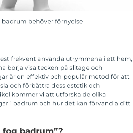
t badrum behöver förnyelse
est frekvent använda utrymmena i ett hem,
a börja visa tecken på slitage och
gar är en effektiv och populär metod för att
la och förbättra dess estetik och
tikel kommer vi att utforska de olika
gar i badrum och hur det kan förvandla ditt
a fog badrum”?