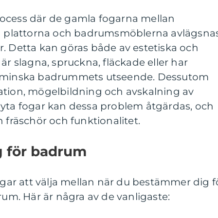
rocess där de gamla fogarna mellan
nd plattorna och badrumsmöblerna avlägsna
r. Detta kan göras både av estetiska och
är slagna, spruckna, fläckade eller har
t minska badrummets utseende. Dessutom
ltration, mögelbildning och avskalning av
byta fogar kan dessa problem åtgärdas, och
 fräschör och funktionalitet.
g för badrum
fogar att välja mellan när du bestämmer dig f
rum. Här är några av de vanligaste: